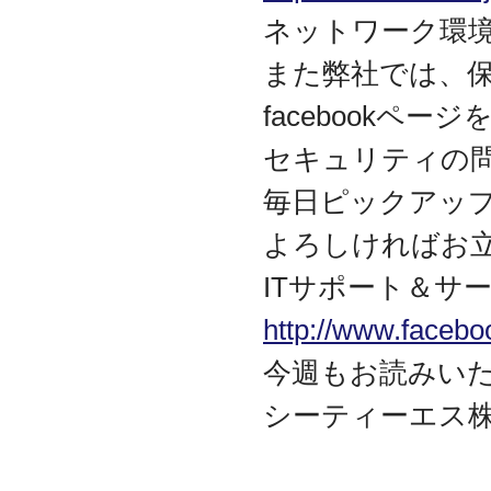
資本金を1000万円に増資
ネットワーク環
2014.03
『お客様の声』ページの
また弊社では、
掲載を始めました
facebookペ
2013.06
『IT・保守サポート用語
セキュリティの
集』ページをリニューア
ルしました
毎日ピックアッ
2013.04
『キッティング自動化ツ
よろしければお
ール「SetROBO」』の販
売代理店となりました
ITサポート＆サー
2013.03
『システム延命サービ
http://www.facebo
ス』の販売代理店となり
ました
今週もお読みい
2012.12
シーティーエス
採用情報の掲載を始めま
した
2012.09
おかげさまで創立3周年を