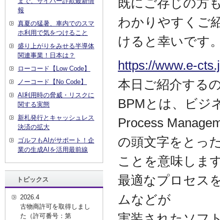
既にご存じの方
まで、サイバー詐欺最新情
報
わかりやすくご
真夏の猛暑、車内でのスマ
ホ利用で気をつけること
けると幸いです
盛り上がりをみせる半導体
関連事業！日本は？
https://www.e-cts
ローコード【Low Code】
本日ご紹介する
ノーコード【No Code】
AI利用時の脅威・リスクに
BPMとは、ビジネ
関する実態
新札発行とキャッシュレス
Process Manage
決済の拡大
の頭文字をとっ
ゴルフもAIがサポート！企
業の生成AIを活用最前線
ことを意味しま
最適なプロセス
トピックス
ムなどが
2026.4
古物商許可を取得しまし
実装されたソフト
た（許可番号：第