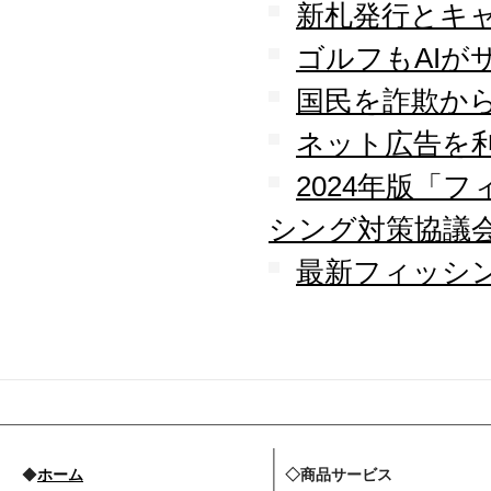
守を受託
新札発行とキ
2010.04
ゴルフもAIが
ロジテック株式会社が運
営する『データ復旧サー
国民を詐欺か
ビス』のサービスパート
ナーとなりました
ネット広告を
2010.03
大手ハードウェアメーカ
2024年版「
ーのＰＯＳコールセンタ
ー業務を受託
シング対策協議
2010.02
全国寿司チェーン店のタ
最新フィッシン
ッチパネルＰＣ設置業務
を受託
2010.01
デジタルビジネス協同組
合、システムサポート委
員会の委員長に就任
2009.12
デジタルビジネス協同組
合に加盟
◆
ホーム
◇商品サービス
八王子商工会議所に加盟