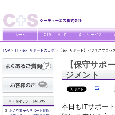
ホーム
CTSについて
保守サービス
ごあいさつ
企業理念
一般中小企業向けITサポー
SI企業向けアウトソーシン
トータルサポートソリュー
ハードウエア修理代行サー
デ
デ
買
運
廃
シ
キ
TOP
>
IT・保守サポートの日誌
> 【保守サポート】ビジネスプロセ
【保守サポ
ジメント
IT・保守サポートNEWS
本日もITサポー
返金詐欺からサポート詐欺