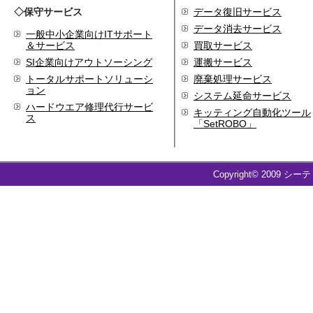
◇保守サービス
データ復旧サービス
2009.09
ホームページを開設
データ消去サービス
一般中小企業向けITサポート
＆サービス
買取サービス
SI企業向けアウトソーシング
運搬サービス
トータルサポートソリューシ
廃棄処理サービス
ョン
システム延命サービス
ハードウエア修理代行サービ
キッティング自動化ツール
ス
「SetROBO」
Copyright© 2009 シー