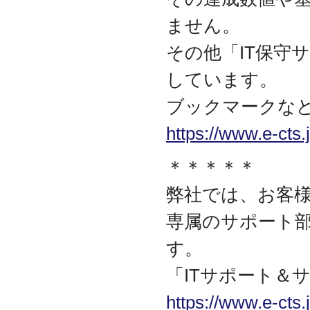
2017.3
ません。
日本の中小企業を元気に
するためのサイト「オン
その他「IT保守
リーストーリー」に、代
表取締役 森田のインタビ
しています。
ューが掲載されました
2016.8
ブックマークな
環境省「FunToShare」に
賛同・参加しました
https://www.e-cts
2016.5
厚生労働省「イクメンプ
＊＊＊＊＊
ロジェクト」に賛同・参
加しました
弊社では、お客様
2015.11
『IT・保守サポート豆知
専属のサポート
識』ページを開設しまし
た
す。
2014.09
「ITサポート＆
ホームページをリニュー
アルしました
https://www.e-cts.j
2014.09