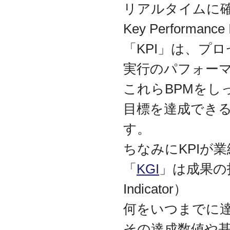
リアルタイムに
代表取締役 森田のインタ
ビューが掲載されました
Key Performa
2019.8
「CTSストア」（Yahoo!
「KPI」は、プ
ショッピング）
を開設し
ました
実行のパフォー
2018.2
成長企業の新たな刻みを
これらBPMをし
伝えていくメディア
「Next Page」に、代表取
目標を達成でき
締役 森田のインタビュー
が掲載されました
す。
2018.1
ちなみにKPIが
空撮歴15年の有限会社Ｋ
ＥＬＥＫ様と、ドローン
を使用した撮影、測量、
「
KGI
」は成果の指
点検業務において業務提
携をいたしました。
Indicator）
2017.9
何をいつまでに
ドローン各種保守・業務
支援サービスを開始しま
その達成数値や基
した