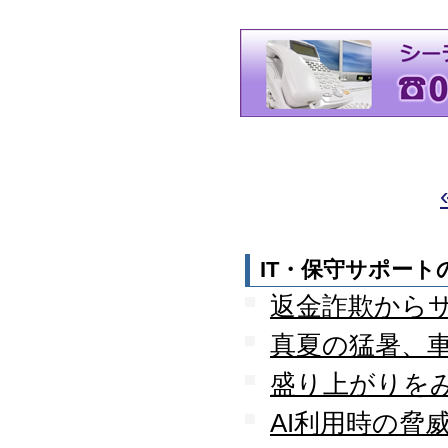
迎えました
2012.07
東京都千代田区神田に営
業所を移転
2011.06
facebookページ『ITサポ
ート＆サービス情報局』
を開設
2011.03
次世代型顧客獲得ツール
『Navigator』の販売代理
店となりました
アプライアンスサーバー
IT・保守サポー
の２４時間３６５日オン
返金詐欺から
サイト保守を受託
2010.09
真夏の猛暑、
東京都中央区築地に営業
所を開設
盛り上がりを
2010.05
ＮＡＳシステムの２４時
AI利用時の脅
間３６５日オンサイト保