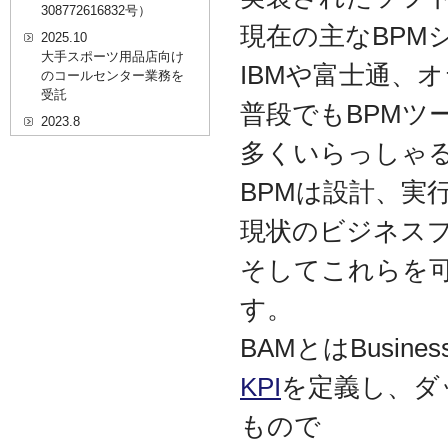
308772616832号）
現在の主なBPM
2025.10
大手スポーツ用品店向け
IBMや富士通、オラ
のコールセンター業務を
受託
普段でもBPMツ
2023.8
20代を対象としたWEBセ
多くいらっしゃ
ミナーのプラットフォー
ム「ニイゼロ★ウェビナ
BPMは設計、実
ー」に、代表取締役 森田
の対談動画が掲載されま
現状のビジネス
した
2022.9
そしてこれらを可
全国クリニック向け自動
精算機およびPOSシステ
す。
ムのコールセンター業務
を受託
BAMとはBusines
2022.2
KPI
を定義し、ダ
経営者・決済者限定メデ
ィア「Professional
もので
Online（プロフェッショ
ナルオンライン）」に、