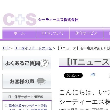
ホーム
CTSについて
保守サービス
ごあいさつ
企業理念
一般中小企業向けITサポー
SI企業向けアウトソーシン
トータルサポートソリュー
ハードウエア修理代行サー
デ
デ
買
運
廃
シ
キ
TOP
>
IT・保守サポートの日誌
> 【ITニュース】若年雇用対策とIT
【ITニュー
こんにちは、い
IT・保守サポートNEWS
シーティーエス
返金詐欺からサポート詐欺