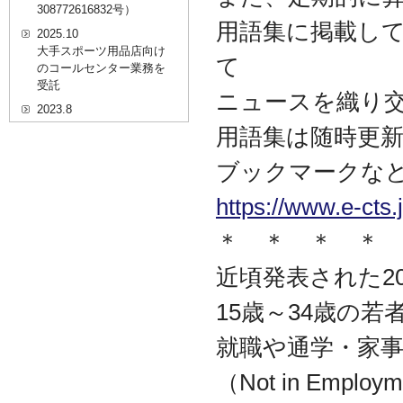
308772616832号）
用語集に掲載して
2025.10
大手スポーツ用品店向け
て
のコールセンター業務を
受託
ニュースを織り
2023.8
20代を対象としたWEBセ
用語集は随時更
ミナーのプラットフォー
ム「ニイゼロ★ウェビナ
ブックマークな
ー」に、代表取締役 森田
の対談動画が掲載されま
https://www.e-cts
した
＊ ＊ ＊ ＊
2022.9
全国クリニック向け自動
精算機およびPOSシステ
近頃発表された2
ムのコールセンター業務
を受託
15歳～34歳の
2022.2
就職や通学・家
経営者・決済者限定メデ
ィア「Professional
（Not in Employ
Online（プロフェッショ
ナルオンライン）」に、