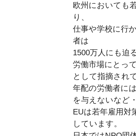
欧州においても
資本金を1000万円に増資
2014.03
り、
『お客様の声』ページの
掲載を始めました
仕事や学校に行か
2013.06
『IT・保守サポート用語
者は
集』ページをリニューア
ルしました
1500万人にも迫
2013.04
労働市場にとっ
『キッティング自動化ツ
ール「SetROBO」』の販
として指摘され
売代理店となりました
2013.03
年配の労働者に
『システム延命サービ
ス』の販売代理店となり
を与えないなど
ました
2012.12
EUは若年雇用対
採用情報の掲載を始めま
した
しています。
2012.09
日本ではNPO団
おかげさまで創立3周年を