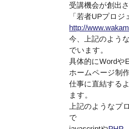
守を受託
受講機会が創出
2010.04
ロジテック株式会社が運
「若者UPプロジ
営する『データ復旧サー
ビス』のサービスパート
http://www.wakamo
ナーとなりました
今、上記のような
2010.03
大手ハードウェアメーカ
でいます。
ーのＰＯＳコールセンタ
ー業務を受託
具体的にWordやE
2010.02
全国寿司チェーン店のタ
ホームページ制
ッチパネルＰＣ設置業務
を受託
仕事に直結する
2010.01
デジタルビジネス協同組
ます。
合、システムサポート委
員会の委員長に就任
上記のようなプ
2009.12
で
デジタルビジネス協同組
合に加盟
javascriptや
PHP
八王子商工会議所に加盟