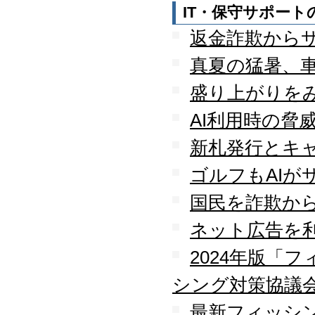
IT・保守サポー
返金詐欺から
真夏の猛暑、
盛り上がりを
AI利用時の脅
新札発行とキ
ゴルフもAIが
国民を詐欺か
ネット広告を
2024年版「
シング対策協議
最新フィッシン