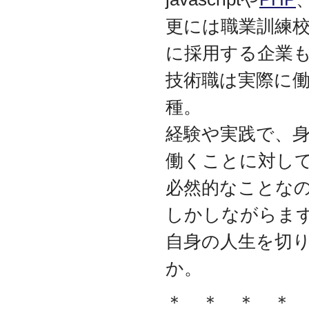
2009.09
更には職業訓練
ホームページを開設
に採用する企業
技術職は実際に
種。
経験や実践で、
働くことに対し
必然的なことな
しかしながらま
自身の人生を切
か。
＊ ＊ ＊ ＊