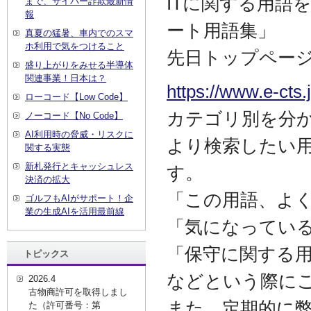
ITに関する用語
まで、サイバー詐欺最新情
報
ート用語集」
真夏の猛暑、車内でのスマ
ホ利用で気をつけること
先日トップペー
盛り上がりをみせる半導体
関連事業！日本は？
https://www.e-cts
ローコード【Low Code】
カテゴリ別を分
ノーコード【No Code】
AI利用時の脅威・リスクに
より検索したい
関する実態
新札発行とキャッシュレス
す。
決済の拡大
「この用語、よ
ゴルフもAIがサポート！企
業の生成AIを活用最前線
「気になってい
「保守に関する
トピックス
などという際に
2026.4
古物商許可を取得しまし
また、定期的に弊
た（許可番号：第