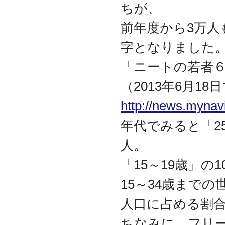
ちが、
代表取締役 森田のインタ
ビューが掲載されました
前年度から3万人
2019.8
「CTSストア」（Yahoo!
字となりました
ショッピング）
を開設し
ました
「ニートの若者
2018.2
成長企業の新たな刻みを
（2013年6月1
伝えていくメディア
「Next Page」に、代表取
http://news.mynav
締役 森田のインタビュー
が掲載されました
年代でみると「25
2018.1
人。
空撮歴15年の有限会社Ｋ
ＥＬＥＫ様と、ドローン
「15～19歳」の
を使用した撮影、測量、
点検業務において業務提
携をいたしました。
15～34歳まで
2017.9
人口に占める割合
ドローン各種保守・業務
支援サービスを開始しま
ちなみに、フリ
した