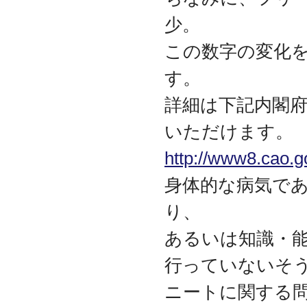
2017.3
少。
日本の中小企業を元気に
するためのサイト「オン
この数字の変化
リーストーリー」に、代
表取締役 森田のインタビ
す。
ューが掲載されました
2016.8
詳細は下記内閣
環境省「FunToShare」に
賛同・参加しました
いただけます。
2016.5
http://www8.cao.g
厚生労働省「イクメンプ
ロジェクト」に賛同・参
身体的な病気で
加しました
2015.11
り、
『IT・保守サポート豆知
識』ページを開設しまし
あるいは知識・
た
2014.09
行っていないそ
ホームページをリニュー
アルしました
ニートに関する
2014.09