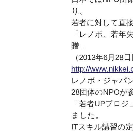
迎えました
り、
2012.07
東京都千代田区神田に営
若者に対して直
業所を移転
2011.06
「レノボ、若年失
facebookページ『ITサポ
ート＆サービス情報局』
贈 」
を開設
（2013年6月2
2011.03
次世代型顧客獲得ツール
http://www.nikk
『Navigator』の販売代理
店となりました
レノボ・ジャパ
アプライアンスサーバー
の２４時間３６５日オン
サイト保守を受託
28団体のNPOが
2010.09
「若者UPプロジ
東京都中央区築地に営業
所を開設
ました。
2010.05
ＮＡＳシステムの２４時
ITスキル講習の
間３６５日オンサイト保