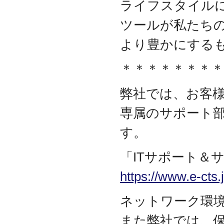
ライフスタイル
資本金を1000万円に増資
2014.03
ツールが私たち
『お客様の声』ページの
掲載を始めました
より豊かにする
2013.06
『IT・保守サポート用語
＊＊＊＊＊＊＊＊
集』ページをリニューア
ルしました
弊社では、お客様
2013.04
『キッティング自動化ツ
専属のサポート
ール「SetROBO」』の販
売代理店となりました
す。
2013.03
『システム延命サービ
「ITサポート＆
ス』の販売代理店となり
ました
https://www.e-cts.j
2012.12
採用情報の掲載を始めま
ネットワーク環
した
2012.09
また弊社では、保守
おかげさまで創立3周年を