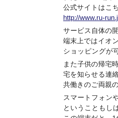
代表取締役 森田のインタ
公式サイトはこ
ビューが掲載されました
2019.8
http://www.ru-run.
「CTSストア」（Yahoo!
ショッピング）
を開設し
サービス自体の開始
ました
2018.2
端末上ではイオ
成長企業の新たな刻みを
伝えていくメディア
ショッピングが
「Next Page」に、代表取
締役 森田のインタビュー
また子供の帰宅
が掲載されました
2018.1
宅を知らせる連
空撮歴15年の有限会社Ｋ
ＥＬＥＫ様と、ドローン
共働きのご両親
を使用した撮影、測量、
点検業務において業務提
携をいたしました。
スマートフォン
2017.9
ということもし
ドローン各種保守・業務
支援サービスを開始しま
した