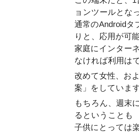
この端末だと、
2017.3
ョンツールとな
日本の中小企業を元気に
するためのサイト「オン
通常のAndro
リーストーリー」に、代
表取締役 森田のインタビ
りと、応用が可
ューが掲載されました
2016.8
家庭にインター
環境省「FunToShare」に
賛同・参加しました
なければ利用は
2016.5
厚生労働省「イクメンプ
改めて女性、お
ロジェクト」に賛同・参
加しました
案」をしていま
2015.11
『IT・保守サポート豆知
もちろん、週末
識』ページを開設しまし
た
るということも
2014.09
ホームページをリニュー
子供にとっては
アルしました
2014.09