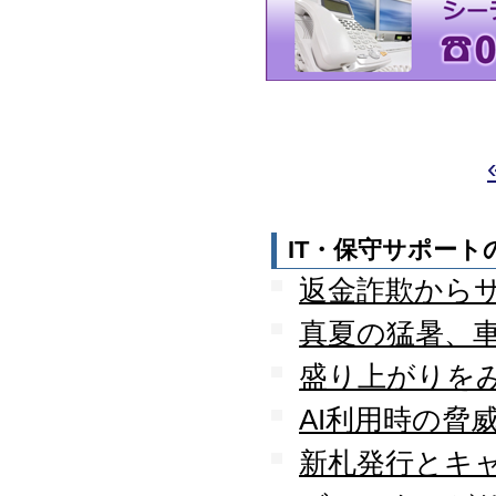
守を受託
2010.04
ロジテック株式会社が運
営する『データ復旧サー
ビス』のサービスパート
ナーとなりました
2010.03
大手ハードウェアメーカ
ーのＰＯＳコールセンタ
ー業務を受託
2010.02
IT・保守サポー
全国寿司チェーン店のタ
返金詐欺から
ッチパネルＰＣ設置業務
を受託
真夏の猛暑、
2010.01
デジタルビジネス協同組
盛り上がりを
合、システムサポート委
員会の委員長に就任
AI利用時の脅
2009.12
デジタルビジネス協同組
新札発行とキ
合に加盟
八王子商工会議所に加盟