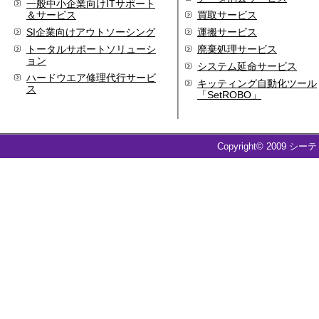
一般中小企業向けITサポート
＆サービス
買取サービス
SI企業向けアウトソーシング
運搬サービス
トータルサポートソリューシ
廃棄処理サービス
ョン
システム延命サービス
ハードウエア修理代行サービ
キッティング自動化ツール
ス
「SetROBO」
Copyright© 2009 シー