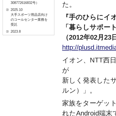
た。
308772616832号）
2025.10
大手スポーツ用品店向け
『手のひらにイ
のコールセンター業務を
受託
「暮らしサポート
2023.8
（2012年02月2
20代を対象としたWEBセ
ミナーのプラットフォー
http://plusd.itmed
ム「ニイゼロ★ウェビナ
ー」に、代表取締役 森田
の対談動画が掲載されま
イオン、NTT西
した
2022.9
が
全国クリニック向け自動
精算機およびPOSシステ
新しく発表したサービ
ムのコールセンター業務
を受託
ルン）」。
2022.2
経営者・決済者限定メデ
家族をターゲッ
ィア「Professional
Online（プロフェッショ
れたAndroid
ナルオンライン）」に、