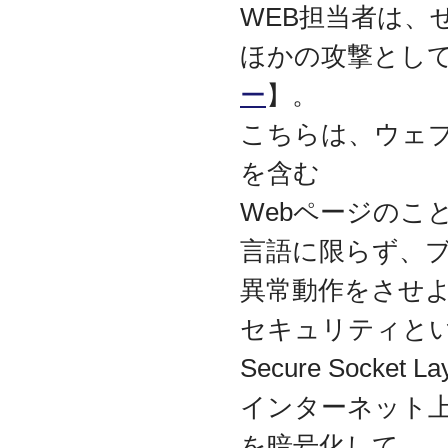
WEB担当者は、
代表取締役 森田のインタ
ビューが掲載されました
ほかの攻撃とし
2019.8
「CTSストア」（Yahoo!
ー
】。
ショッピング）
を開設し
ました
こちらは、ウェブ
2018.2
成長企業の新たな刻みを
を含む
伝えていくメディア
「Next Page」に、代表取
Webページのこ
締役 森田のインタビュー
が掲載されました
言語に限らず、
2018.1
異常動作をさせ
空撮歴15年の有限会社Ｋ
ＥＬＥＫ様と、ドローン
を使用した撮影、測量、
セキュリティと
点検業務において業務提
携をいたしました。
Secure Sock
2017.9
インターネット
ドローン各種保守・業務
支援サービスを開始しま
を暗号化して
した