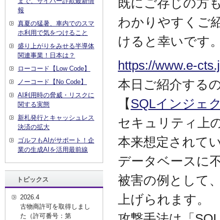
既にご存じの方
まで、サイバー詐欺最新情
報
わかりやすくご
真夏の猛暑、車内でのスマ
ホ利用で気をつけること
けると幸いです
盛り上がりをみせる半導体
関連事業！日本は？
https://www.e-cts
ローコード【Low Code】
本日ご紹介する
ノーコード【No Code】
AI利用時の脅威・リスクに
【
SQLインジェ
関する実態
新札発行とキャッシュレス
セキュリティ上
決済の拡大
本来想定されてい
ゴルフもAIがサポート！企
業の生成AIを活用最前線
データベースに
被害の例として、
トピックス
上げられます。
2026.4
古物商許可を取得しまし
攻撃手法は「SQ
た（許可番号：第