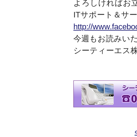
よろしければお
迎えました
2012.07
ITサポート＆サー
東京都千代田区神田に営
業所を移転
http://www.facebo
2011.06
今週もお読みい
facebookページ『ITサポ
ート＆サービス情報局』
シーティーエス
を開設
2011.03
次世代型顧客獲得ツール
『Navigator』の販売代理
店となりました
アプライアンスサーバー
の２４時間３６５日オン
サイト保守を受託
2010.09
東京都中央区築地に営業
所を開設
2010.05
ＮＡＳシステムの２４時
間３６５日オンサイト保