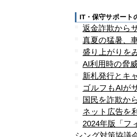
守を受託
2010.04
ロジテック株式会社が運
IT・保守サポー
営する『データ復旧サー
返金詐欺から
ビス』のサービスパート
ナーとなりました
真夏の猛暑、
2010.03
大手ハードウェアメーカ
盛り上がりを
ーのＰＯＳコールセンタ
ー業務を受託
AI利用時の脅
2010.02
全国寿司チェーン店のタ
新札発行とキ
ッチパネルＰＣ設置業務
を受託
ゴルフもAIが
2010.01
国民を詐欺か
デジタルビジネス協同組
合、システムサポート委
ネット広告を
員会の委員長に就任
2009.12
2024年版「
デジタルビジネス協同組
合に加盟
シング対策協議
八王子商工会議所に加盟