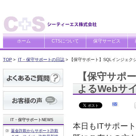
ホーム
CTSについて
保守サービス
ごあいさつ
企業理念
一般中小企業向けITサポー
SI企業向けアウトソーシン
トータルサポートソリュー
ハードウエア修理代行サー
デ
デ
買
運
廃
シ
キ
TOP
>
IT・保守サポートの日誌
> 【保守サポート】SQLインジェク
【保守サポー
よるWebサ
IT・保守サポートNEWS
本日もITサポー
返金詐欺からサポート詐欺