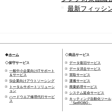
2009.09
最新フィッシン
ホームページを開設
◆
ホーム
◇商品サービス
◇保守サービス
データ復旧サービス
データ消去サービス
一般中小企業向けITサポート
＆サービス
買取サービス
SI企業向けアウトソーシング
運搬サービス
トータルサポートソリューシ
廃棄処理サービス
ョン
システム延命サービス
ハードウエア修理代行サービ
キッティング自動化ツール
ス
「SetROBO」