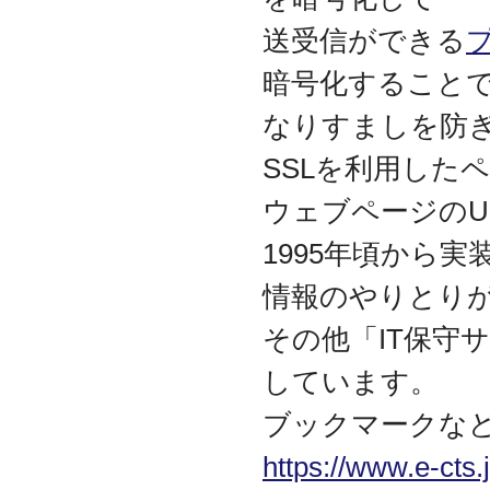
2017.3
送受信ができる
日本の中小企業を元気に
するためのサイト「オン
暗号化すること
リーストーリー」に、代
表取締役 森田のインタビ
なりすましを防
ューが掲載されました
2016.8
SSLを利用した
環境省「FunToShare」に
賛同・参加しました
ウェブページのURL
2016.5
1995年頃から
厚生労働省「イクメンプ
ロジェクト」に賛同・参
情報のやりとり
加しました
2015.11
その他「IT保守
『IT・保守サポート豆知
識』ページを開設しまし
しています。
た
2014.09
ブックマークな
ホームページをリニュー
アルしました
https://www.e-cts
2014.09