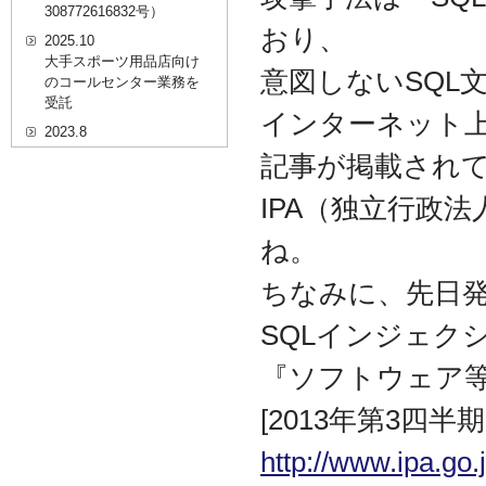
308772616832号）
おり、
2025.10
大手スポーツ用品店向け
意図しないSQL
のコールセンター業務を
受託
インターネット上
2023.8
20代を対象としたWEBセ
記事が掲載され
ミナーのプラットフォー
ム「ニイゼロ★ウェビナ
IPA（独立行政
ー」に、代表取締役 森田
の対談動画が掲載されま
ね。
した
2022.9
ちなみに、先日
全国クリニック向け自動
精算機およびPOSシステ
SQLインジェク
ムのコールセンター業務
を受託
『ソフトウェア
2022.2
[2013年第3四半
経営者・決済者限定メデ
ィア「Professional
http://www.ipa.go.
Online（プロフェッショ
ナルオンライン）」に、