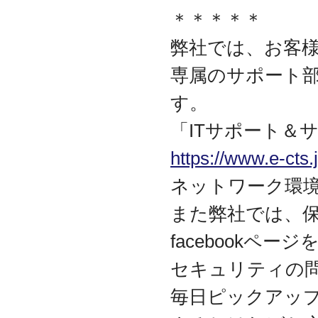
資本金を1000万円に増資
＊＊＊＊＊
2014.03
『お客様の声』ページの
弊社では、お客様
掲載を始めました
専属のサポート
2013.06
『IT・保守サポート用語
す。
集』ページをリニューア
ルしました
「ITサポート＆
2013.04
『キッティング自動化ツ
https://www.e-cts.j
ール「SetROBO」』の販
売代理店となりました
ネットワーク環
2013.03
『システム延命サービ
また弊社では、
ス』の販売代理店となり
ました
facebookペ
2012.12
セキュリティの
採用情報の掲載を始めま
した
毎日ピックアッ
2012.09
おかげさまで創立3周年を