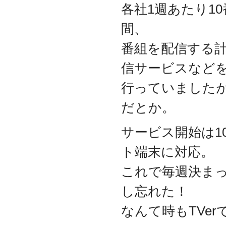
各社1週あたり1
代表取締役 森田のインタ
ビューが掲載されました
間、
2019.8
「CTSストア」（Yahoo!
番組を配信する
ショッピング）
を開設し
ました
信サービスなど
2018.2
成長企業の新たな刻みを
行っていましたが
伝えていくメディア
「Next Page」に、代表取
だとか。
締役 森田のインタビュー
が掲載されました
サービス開始は1
2018.1
空撮歴15年の有限会社Ｋ
ト端末に対応。
ＥＬＥＫ様と、ドローン
を使用した撮影、測量、
これで毎週決ま
点検業務において業務提
携をいたしました。
し忘れた！
2017.9
ドローン各種保守・業務
なんて時もTVe
支援サービスを開始しま
した