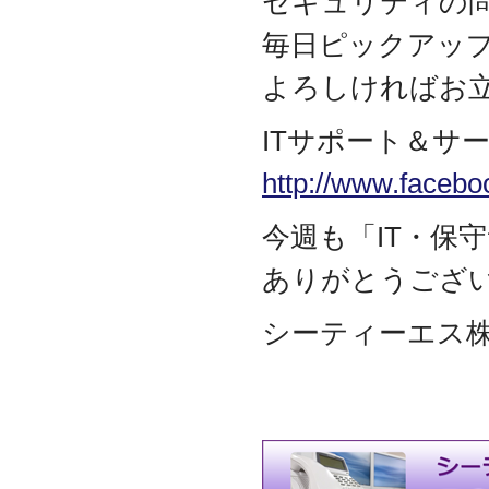
セキュリティの
迎えました
毎日ピックアッ
2012.07
東京都千代田区神田に営
よろしければお
業所を移転
2011.06
ITサポート＆サー
facebookページ『ITサポ
ート＆サービス情報局』
http://www.facebo
を開設
2011.03
次世代型顧客獲得ツール
今週も「IT・保
『Navigator』の販売代理
店となりました
ありがとうござ
アプライアンスサーバー
の２４時間３６５日オン
シーティーエス
サイト保守を受託
2010.09
東京都中央区築地に営業
所を開設
2010.05
ＮＡＳシステムの２４時
間３６５日オンサイト保