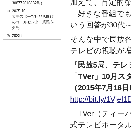
加えて、肯定的
308772616832号）
2025.10
「好きな番組で
大手スポーツ用品店向け
のコールセンター業務を
いう回答が30代
受託
2023.8
そんな中で民放
20代を対象としたWEBセ
ミナーのプラットフォー
テレビの視聴が
ム「ニイゼロ★ウェビナ
ー」に、代表取締役 森田
『民放5局、テレ
の対談動画が掲載されま
した
「TVer」10月
2022.9
全国クリニック向け自動
（2015年7月16日
精算機およびPOSシステ
ムのコールセンター業務
http://bit.ly/1VjeI1
を受託
2022.2
「TVer（ティ
経営者・決済者限定メデ
ィア「Professional
式テレビポータ
Online（プロフェッショ
ナルオンライン）」に、