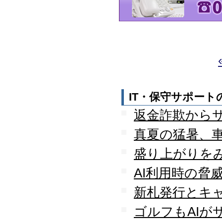
守を受託
2010.04
ロジテック株式会社が運
営する『データ復旧サー
ビス』のサービスパート
ナーとなりました
2010.03
大手ハードウェアメーカ
ーのＰＯＳコールセンタ
ー業務を受託
IT・保守サポー
2010.02
返金詐欺から
全国寿司チェーン店のタ
ッチパネルＰＣ設置業務
真夏の猛暑、
を受託
2010.01
盛り上がりを
デジタルビジネス協同組
合、システムサポート委
AI利用時の脅
員会の委員長に就任
新札発行とキ
2009.12
デジタルビジネス協同組
ゴルフもAIが
合に加盟
八王子商工会議所に加盟