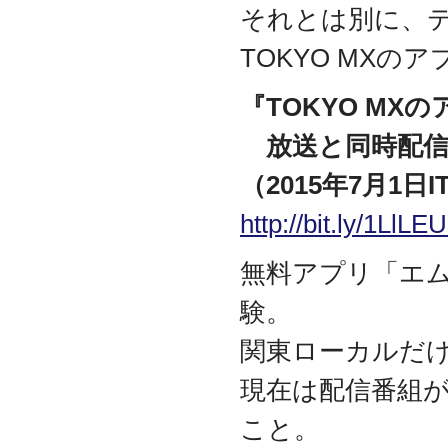
それとは別に、
2017.3
日本の中小企業を元気に
TOKYO MX
するためのサイト「オン
リーストーリー」に、代
表取締役 森田のインタビ
『TOKYO M
ューが掲載されました
放送と同時配信
2016.8
環境省「FunToShare」に
（2015年7月1日I
賛同・参加しました
2016.5
http://bit.ly/1LlLE
厚生労働省「イクメンプ
ロジェクト」に賛同・参
無料アプリ「エムキ
加しました
2015.11
験。
『IT・保守サポート豆知
識』ページを開設しまし
関東ローカルだ
た
2014.09
現在は配信番組
ホームページをリニュー
アルしました
こと。
2014.09