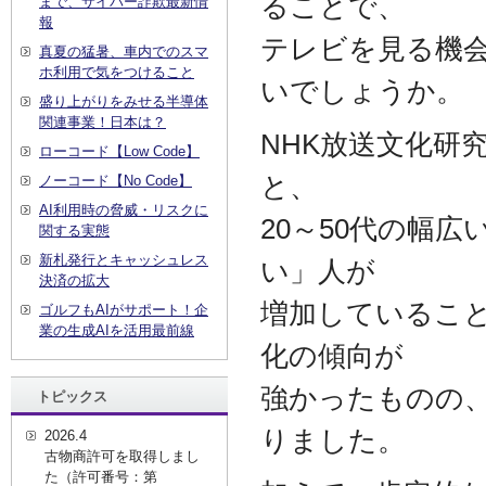
ることで、
まで、サイバー詐欺最新情
報
テレビを見る機
真夏の猛暑、車内でのスマ
ホ利用で気をつけること
いでしょうか。
盛り上がりをみせる半導体
関連事業！日本は？
NHK放送文化研
ローコード【Low Code】
と、
ノーコード【No Code】
AI利用時の脅威・リスクに
20～50代の幅
関する実態
新札発行とキャッシュレス
い」人が
決済の拡大
増加しているこ
ゴルフもAIがサポート！企
業の生成AIを活用最前線
化の傾向が
強かったものの、
トピックス
りました。
2026.4
古物商許可を取得しまし
た（許可番号：第