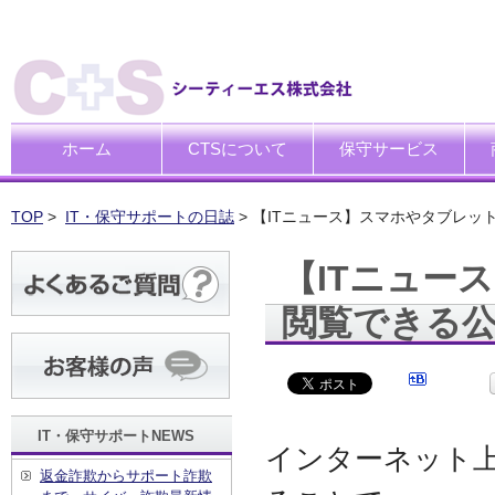
ホーム
CTSについて
保守サービス
ごあいさつ
企業理念
一般中小企業向けITサポー
SI企業向けアウトソーシン
トータルサポートソリュー
ハードウエア修理代行サー
デ
デ
買
運
廃
シ
キ
TOP
>
IT・保守サポートの日誌
> 【ITニュース】スマホやタブレ
【ITニュー
閲覧できる
IT・保守サポートNEWS
インターネット
返金詐欺からサポート詐欺