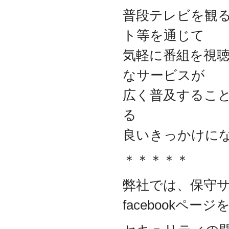
資本金を1000万円に増資
普段テレビを観
2014.03
『お客様の声』ページの
ト等を通じて
掲載を始めました
気軽に番組を視
2013.06
『IT・保守サポート用語
なサービスが
集』ページをリニューア
ルしました
広く普及するこ
2013.04
『キッティング自動化ツ
る
ール「SetROBO」』の販
売代理店となりました
良いきっかけに
2013.03
『システム延命サービ
＊＊＊＊＊
ス』の販売代理店となり
ました
弊社では、保守
2012.12
採用情報の掲載を始めま
facebookペ
した
2012.09
おかげさまで創立3周年を