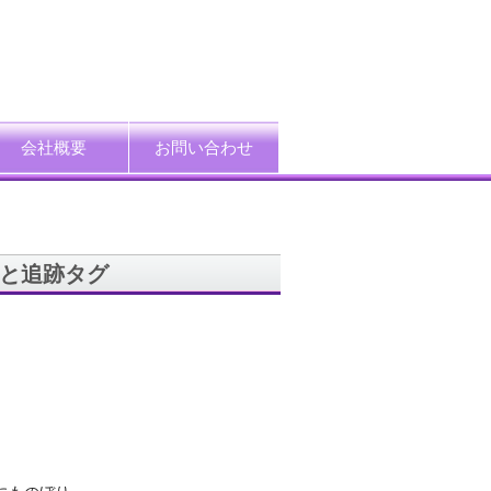
会社概要
お問い合わせ
ード
企業情報
アクセス
プライバシーポリシー
情報セキュリティ方針
特定個人情報等の適正取扱い基本方針
採用情報
リと追跡タグ