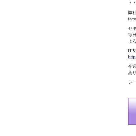
＊
代表取締役 森田のインタ
ビューが掲載されました
弊
2019.8
fa
「CTSストア」（Yahoo!
セ
ショッピング）
を開設し
毎
ました
よ
2018.2
成長企業の新たな刻みを
IT
伝えていくメディア
htt
「Next Page」に、代表取
今
締役 森田のインタビュー
が掲載されました
あ
2018.1
シ
空撮歴15年の有限会社Ｋ
ＥＬＥＫ様と、ドローン
を使用した撮影、測量、
点検業務において業務提
携をいたしました。
2017.9
ドローン各種保守・業務
支援サービスを開始しま
した