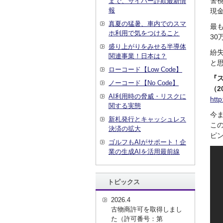
警視
まで、サイバー詐欺最新情
報
現
真夏の猛暑、車内でのスマ
最
ホ利用で気をつけること
30
盛り上がりをみせる半導体
紛
関連事業！日本は？
と
ローコード【Low Code】
『
ノーコード【No Code】
（2
AI利用時の脅威・リスクに
http
関する実態
今
新札発行とキャッシュレス
こ
決済の拡大
ピ
ゴルフもAIがサポート！企
業の生成AIを活用最前線
トピックス
2026.4
古物商許可を取得しまし
た（許可番号：第