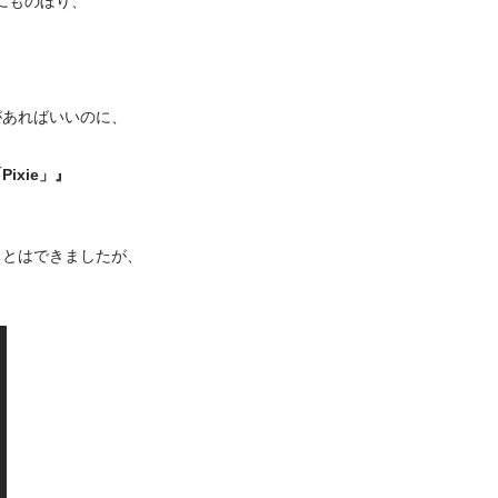
件にものぼり、
があればいいのに、
xie」』
ことはできましたが、