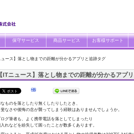
保守サービス
商品サービス
お客様サポート
一般中小企業向けITサポート&サービス
SI企業向けアウトソーシング
トータルサポートソリューション
ハードウエア修理代行サービス
データ復旧サービス
データ消去サービス
買取サービス
運搬サービス
廃棄処理サービス
システム延命サービス
キッティング自動化ツール「SetROBO」
よくあるご質問
お客様の声
IT・保守サポート豆知識
IT・保守サポートNEWS
ITサポート用語集
ホワイトペーパーダウンロ
Tニュース】落とし物までの距離が分かるアプリと追跡タグ
【ITニュース】落とし物までの距離が分かるアプ
切なものを落としたり無くしたりしたとき、
甲斐なさや後悔の念が襲ってしまう経験はありませんでしょうか。
ブログ筆者も、よく携帯電話を落としてしまったり
期入れなどを紛失して困ったことが数多くあります。