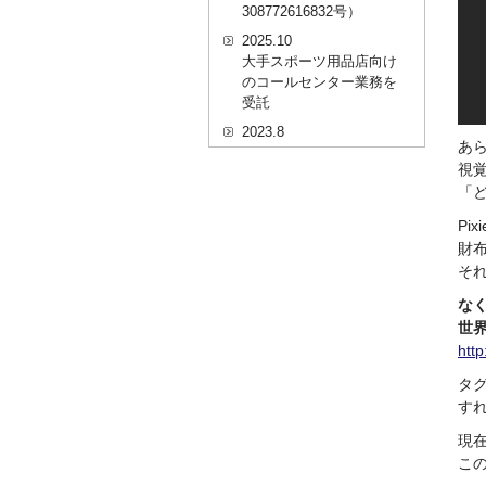
308772616832号）
2025.10
大手スポーツ用品店向け
のコールセンター業務を
受託
2023.8
あ
20代を対象としたWEBセ
視
ミナーのプラットフォー
「
ム「ニイゼロ★ウェビナ
ー」に、代表取締役 森田
Pi
の対談動画が掲載されま
財
した
そ
2022.9
な
全国クリニック向け自動
精算機およびPOSシステ
世界
ムのコールセンター業務
http
を受託
タグ
2022.2
す
経営者・決済者限定メデ
ィア「Professional
現
Online（プロフェッショ
こ
ナルオンライン）」に、