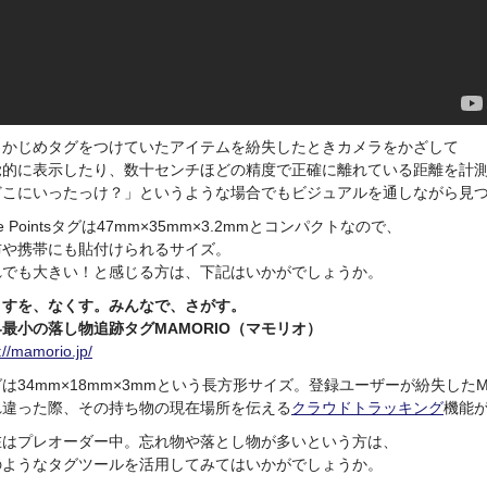
らかじめタグをつけていたアイテムを紛失したときカメラをかざして
覚的に表示したり、数十センチほどの精度で正確に離れている距離を計
どこにいったっけ？」というような場合でもビジュアルを通しながら見
xie Pointsタグは47mm×35mm×3.2mmとコンパクトなので、
布や携帯にも貼付けられるサイズ。
れでも大きい！と感じる方は、下記はいかがでしょうか。
くすを、なくす。みんなで、さがす。
最小の落し物追跡タグMAMORIO（マモリオ）
://mamorio.jp/
は34mm×18mm×3mmという長方形サイズ。登録ユーザーが紛失したM
れ違った際、その持ち物の現在場所を伝える
クラウド
トラッキング
機能
在はプレオーダー中。忘れ物や落とし物が多いという方は、
のようなタグツールを活用してみてはいかがでしょうか。