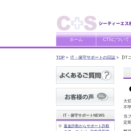
ホーム
CTSについて
ごあいさつ
企業理念
TOP
>
IT・保守サポートの日誌
> 【I
大
不
IT・保守サポートNEWS
当
定
返金詐欺からサポート詐欺