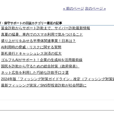
« 前のページ
次のページ »
IT・保守サポートの日誌カテゴリー最近の記事
返金詐欺からサポート詐欺まで、サイバー詐欺最新情報
真夏の猛暑、車内でのスマホ利用で気をつけること
盛り上がりをみせる半導体関連事業！日本は？
AI利用時の脅威・リスクに関する実態
新札発行とキャッシュレス決済の拡大
ゴルフもAIがサポート！企業の生成AIを活用最前線
国民を詐欺から守るための総合対策（政府発表）
ネット広告を利用した巧妙な詐欺手口２選
2024年版「フィッシング対策ガイドライン」改定（フィッシング対策
最新フィッシング状況／SNS型投資詐欺が社会問題に