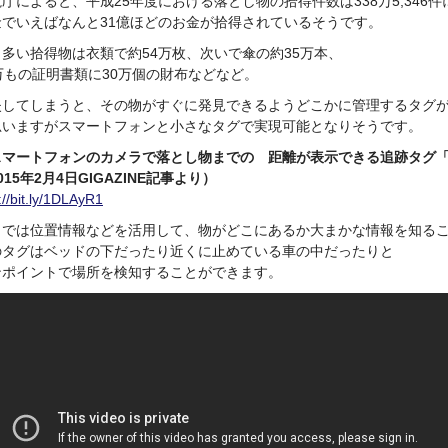
庁によると、平成25年度における落とし物の拾得件数は338万5,346
金でいえばなんと31億ほどのお金が拾得されているそうです。
も多い拾得物は衣類で約54万枚、次いで傘の約35万本、
万もの証明書類に30万個の財布などなど。
失してしまうと、その物がすぐに発見できるようどこかに管理するタグ
思いますがスマートフォンと小さなタグで実現可能となりそうです。
スマートフォンのカメラで落とし物までの 距離が表示できる追跡タグ「Pi
015年2月4日GIGAZINE記事より）
://bit.ly/1DLAyR1
までは位置情報などを活用して、物がどこにあるか大まかな情報を知る
のタグはベッドの下だったり近くに止めている車の中だったりと
ンポイントで場所を検知することができます。