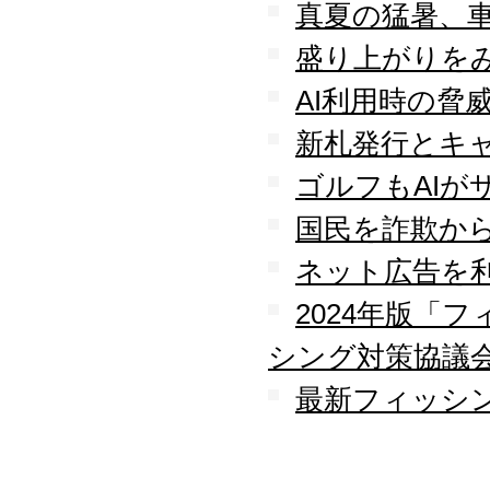
守を受託
真夏の猛暑、
2010.04
盛り上がりを
ロジテック株式会社が運
営する『データ復旧サー
AI利用時の脅
ビス』のサービスパート
ナーとなりました
新札発行とキ
2010.03
大手ハードウェアメーカ
ゴルフもAIが
ーのＰＯＳコールセンタ
ー業務を受託
国民を詐欺か
2010.02
全国寿司チェーン店のタ
ネット広告を
ッチパネルＰＣ設置業務
を受託
2024年版「
2010.01
シング対策協議
デジタルビジネス協同組
合、システムサポート委
最新フィッシン
員会の委員長に就任
2009.12
デジタルビジネス協同組
合に加盟
八王子商工会議所に加盟