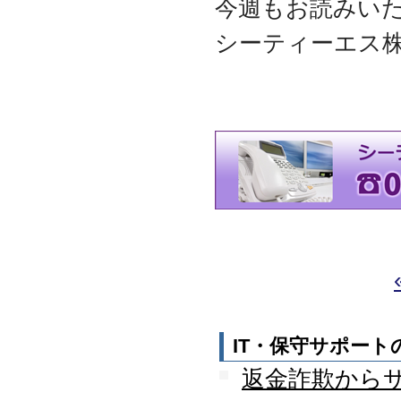
今週もお読みい
迎えました
2012.07
シーティーエス
東京都千代田区神田に営
業所を移転
2011.06
facebookページ『ITサポ
ート＆サービス情報局』
を開設
2011.03
次世代型顧客獲得ツール
『Navigator』の販売代理
店となりました
アプライアンスサーバー
の２４時間３６５日オン
サイト保守を受託
2010.09
東京都中央区築地に営業
所を開設
IT・保守サポー
2010.05
ＮＡＳシステムの２４時
返金詐欺から
間３６５日オンサイト保