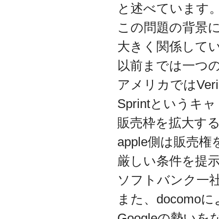
と述べています
代表取締役 森田のインタ
ビューが掲載されました
この問題の背景に
2019.8
「CTSストア」（Yahoo!
大きく関係して
ショッピング）
を開設し
ました
以前までは一つ
2018.2
成長企業の新たな刻みを
アメリカではVer
伝えていくメディア
「Next Page」に、代表取
Sprintとい
締役 森田のインタビュー
が掲載されました
販売枠を拡大す
2018.1
apple側は販売
空撮歴15年の有限会社Ｋ
ＥＬＥＫ様と、ドローン
を使用した撮影、測量、
厳しい条件を提
点検業務において業務提
携をいたしました。
ソフトバンク一
2017.9
また、docomoに
ドローン各種保守・業務
支援サービスを開始しま
Googleの勢
した