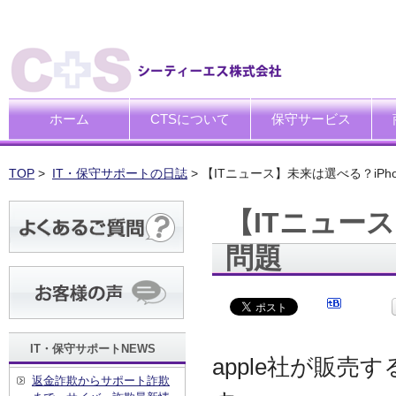
ホーム
CTSについて
保守サービス
ごあいさつ
企業理念
一般中小企業向けITサポー
SI企業向けアウトソーシン
トータルサポートソリュー
ハードウエア修理代行サー
デ
デ
買
運
廃
シ
キ
TOP
>
IT・保守サポートの日誌
> 【ITニュース】未来は選べる？iPh
【ITニュー
問題
IT・保守サポートNEWS
apple社が販売
返金詐欺からサポート詐欺