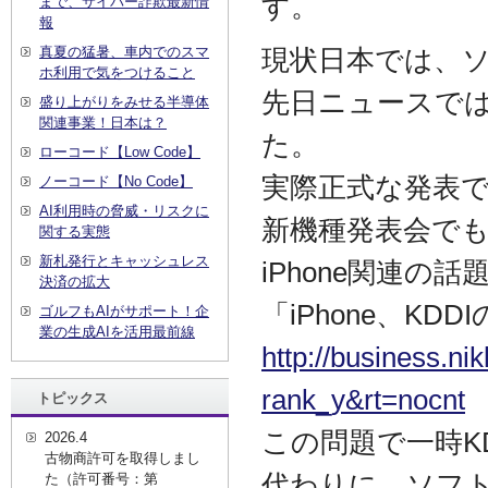
す。
まで、サイバー詐欺最新情
報
真夏の猛暑、車内でのスマ
現状日本では、
ホ利用で気をつけること
先日ニュースでは
盛り上がりをみせる半導体
関連事業！日本は？
た。
ローコード【Low Code】
実際正式な発表
ノーコード【No Code】
AI利用時の脅威・リスクに
新機種発表会でも
関する実態
新札発行とキャッシュレス
iPhone関連
決済の拡大
「iPhone、KD
ゴルフもAIがサポート！企
業の生成AIを活用最前線
http://business.ni
rank_y&rt=nocnt
トピックス
この問題で一時K
2026.4
古物商許可を取得しまし
代わりに、ソフ
た（許可番号：第