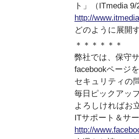
ト」（ITmedia 
資本金を1000万円に増資
2014.03
http://www.itmedi
『お客様の声』ページの
掲載を始めました
どのように展開
2013.06
『IT・保守サポート用語
＊＊＊＊＊＊
集』ページをリニューア
ルしました
弊社では、保守
2013.04
『キッティング自動化ツ
facebookペ
ール「SetROBO」』の販
売代理店となりました
セキュリティの
2013.03
『システム延命サービ
毎日ピックアッ
ス』の販売代理店となり
ました
よろしければお
2012.12
ITサポート＆サー
採用情報の掲載を始めま
した
http://www.facebo
2012.09
おかげさまで創立3周年を