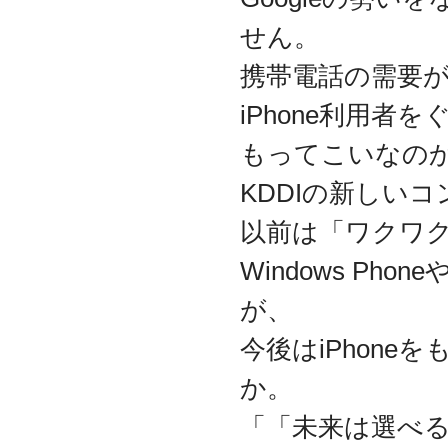
2017.3
せん。
日本の中小企業を元気に
するためのサイト「オン
携帯電話の需要
リーストーリー」に、代
表取締役 森田のインタビ
iPhone利用者
ューが掲載されました
2016.8
もってこいなの
環境省「FunToShare」に
賛同・参加しました
KDDIの新しい
2016.5
以前は「ワクワ
厚生労働省「イクメンプ
ロジェクト」に賛同・参
Windows P
加しました
2015.11
が、
『IT・保守サポート豆知
識』ページを開設しまし
今後はiPhon
た
2014.09
か。
ホームページをリニュー
アルしました
「「未来は選べる
2014.09