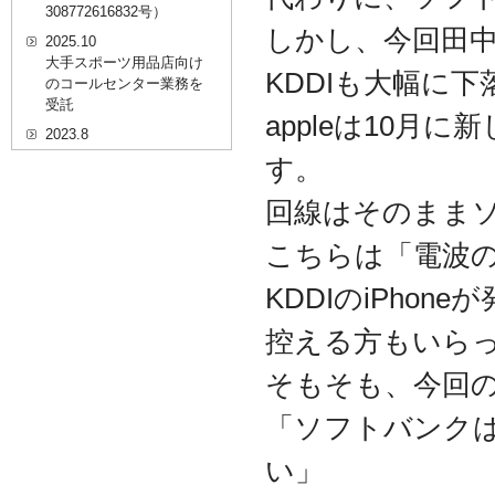
308772616832号）
しかし、今回田
2025.10
大手スポーツ用品店向け
KDDIも大幅に
のコールセンター業務を
受託
appleは10月
2023.8
20代を対象としたWEBセ
す。
ミナーのプラットフォー
ム「ニイゼロ★ウェビナ
回線はそのまま
ー」に、代表取締役 森田
の対談動画が掲載されま
こちらは「電波
した
2022.9
KDDIのiPhon
全国クリニック向け自動
精算機およびPOSシステ
控える方もいら
ムのコールセンター業務
を受託
そもそも、今回
2022.2
「ソフトバンクは
経営者・決済者限定メデ
ィア「Professional
い」
Online（プロフェッショ
ナルオンライン）」に、