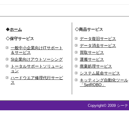
2009.09
ホームページを開設
◆
ホーム
◇商品サービス
◇保守サービス
データ復旧サービス
データ消去サービス
一般中小企業向けITサポート
＆サービス
買取サービス
SI企業向けアウトソーシング
運搬サービス
トータルサポートソリューシ
廃棄処理サービス
ョン
システム延命サービス
ハードウエア修理代行サービ
キッティング自動化ツール
ス
「SetROBO」
Copyright© 2009 シー