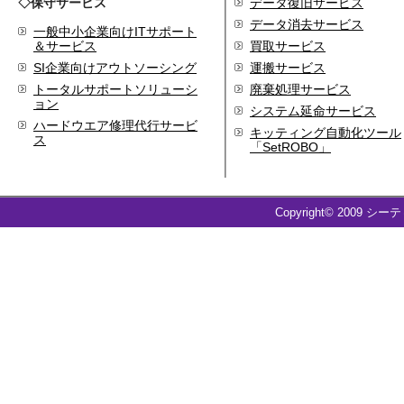
◇保守サービス
データ復旧サービス
代表取締役 森田のインタ
データ消去サービス
ビューが掲載されました
一般中小企業向けITサポート
＆サービス
買取サービス
2019.8
SI企業向けアウトソーシング
運搬サービス
「CTSストア」（Yahoo!
ショッピング）
を開設し
トータルサポートソリューシ
廃棄処理サービス
ョン
ました
システム延命サービス
ハードウエア修理代行サービ
2018.2
キッティング自動化ツール
ス
成長企業の新たな刻みを
「SetROBO」
伝えていくメディア
「Next Page」に、代表取
締役 森田のインタビュー
Copyright© 2009 シー
が掲載されました
2018.1
空撮歴15年の有限会社Ｋ
ＥＬＥＫ様と、ドローン
を使用した撮影、測量、
点検業務において業務提
携をいたしました。
2017.9
ドローン各種保守・業務
支援サービスを開始しま
した