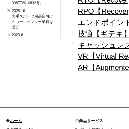
RTO【Recovery
308772616832号）
RPO【Recovery 
2025.10
大手スポーツ用品店向け
エンドポイント【
のコールセンター業務を
受託
技適【ギテキ
2023.8
20代を対象としたWEBセ
キャッシュレス【
ミナーのプラットフォー
ム「ニイゼロ★ウェビナ
VR【Virtual Re
ー」に、代表取締役 森田
の対談動画が掲載されま
AR【Augmented
した
2022.9
全国クリニック向け自動
精算機およびPOSシステ
ムのコールセンター業務
を受託
2022.2
経営者・決済者限定メデ
ィア「Professional
◆
ホーム
◇商品サービス
Online（プロフェッショ
ナルオンライン）」に、