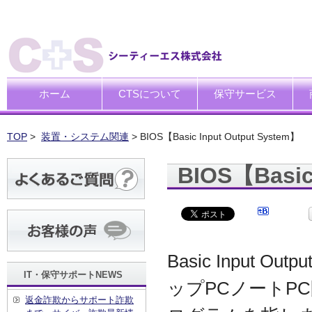
ホーム
CTSについて
保守サービス
ごあいさつ
企業理念
一般中小企業向けITサポー
SI企業向けアウトソーシン
トータルサポートソリュー
ハードウエア修理代行サー
デ
デ
買
運
廃
シ
キ
TOP
>
装置・システム関連
> BIOS【Basic Input Output System】
BIOS【Basic
Basic Input
IT・保守サポートNEWS
ップPCノートP
返金詐欺からサポート詐欺