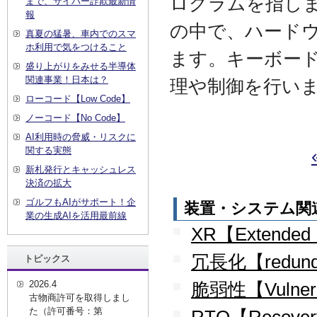
ログラムを指し
まで、サイバー詐欺最新情
報
の中で、ハード
真夏の猛暑、車内でのスマ
ホ利用で気をつけること
ます。キーボー
盛り上がりをみせる半導体
関連事業！日本は？
理や制御を行い
ローコード【Low Code】
ノーコード【No Code】
AI利用時の脅威・リスクに
関する実態
新札発行とキャッシュレス
決済の拡大
ゴルフもAIがサポート！企
装置・システム関
業の生成AIを活用最前線
XR【Extended 
冗長化【redund
トピックス
2026.4
脆弱性【Vulnera
古物商許可を取得しまし
た（許可番号：第