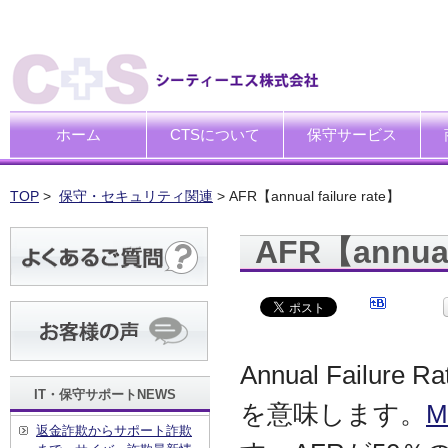
ホーム
CTSについて
保守サービス
ごあいさつ
企業理念
一般中小企業向けITサポー
SI企業向けアウトソーシン
トータルサポートソリュー
ハードウエア修理代行サー
デ
デ
買
運
廃
シ
キ
TOP
>
保守・セキュリティ関連
> AFR【annual failure rate】
AFR【annual 
Annual Fai
IT・保守サポートNEWS
を意味します。
M
返金詐欺からサポート詐欺