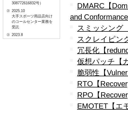
308772616832号）
DMARC【Domain-
2025.10
and Conformanc
大手スポーツ用品店向け
のコールセンター業務を
スミッシング【S
受託
2023.8
スクレイピング【
20代を対象としたWEBセ
ミナーのプラットフォー
冗長化【redund
ム「ニイゼロ★ウェビナ
ー」に、代表取締役 森田
仮想パッチ【
の対談動画が掲載されま
した
脆弱性【Vulnera
2022.9
全国クリニック向け自動
RTO【Recovery
精算機およびPOSシステ
ムのコールセンター業務
RPO【Recovery 
を受託
EMOTET【
2022.2
経営者・決済者限定メデ
ィア「Professional
Online（プロフェッショ
ナルオンライン）」に、