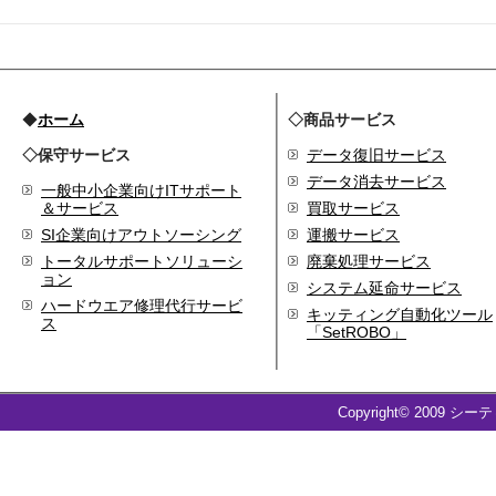
代表取締役 森田のインタ
ビューが掲載されました
2019.8
「CTSストア」（Yahoo!
ショッピング）
を開設し
◆
ホーム
◇商品サービス
ました
◇保守サービス
データ復旧サービス
2018.2
成長企業の新たな刻みを
データ消去サービス
一般中小企業向けITサポート
伝えていくメディア
＆サービス
買取サービス
「Next Page」に、代表取
SI企業向けアウトソーシング
運搬サービス
締役 森田のインタビュー
トータルサポートソリューシ
廃棄処理サービス
が掲載されました
ョン
システム延命サービス
2018.1
ハードウエア修理代行サービ
空撮歴15年の有限会社Ｋ
キッティング自動化ツール
ス
「SetROBO」
ＥＬＥＫ様と、ドローン
を使用した撮影、測量、
点検業務において業務提
携をいたしました。
Copyright© 2009 シー
2017.9
ドローン各種保守・業務
支援サービスを開始しま
した