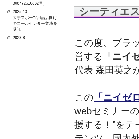
308772616832号）
シーティエス
2025.10
大手スポーツ用品店向け
のコールセンター業務を
受託
2023.8
この度、ブラ
20代を対象としたWEBセ
ミナーのプラットフォー
営する
「ニイ
ム「ニイゼロ★ウェビナ
ー」に、代表取締役 森田
代表 森田英之
の対談動画が掲載されま
した
2022.9
全国クリニック向け自動
精算機およびPOSシステ
この
「ニイゼ
ムのコールセンター業務
を受託
webセミナー
2022.2
経営者・決済者限定メデ
援する！”を
ィア「Professional
Online（プロフェッショ
テンツ、国内外
ナルオンライン）」に、