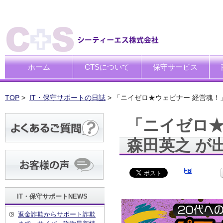
ホーム
CTSについて
保守サービス
ごあいさつ
企業理念
一般中小企業向けITサポー
SI企業向けアウトソーシン
トータルサポートソリュー
ハードウエア修理代行サー
デ
デ
買
運
廃
シ
キ
TOP
>
IT・保守サポートの日誌
> 「ニイゼロ★ウェビナー 経営魂！
「ニイゼロ★
森田英之 が
IT・保守サポートNEWS
返金詐欺からサポート詐欺