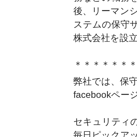
守を受託
後、リーマンシ
2010.04
ロジテック株式会社が運
営する『データ復旧サー
ステムの保守
ビス』のサービスパート
ナーとなりました
株式会社を設
2010.03
大手ハードウェアメーカ
ーのＰＯＳコールセンタ
ー業務を受託
＊＊＊＊＊＊
2010.02
全国寿司チェーン店のタ
ッチパネルＰＣ設置業務
弊社では、保
を受託
facebook
2010.01
デジタルビジネス協同組
合、システムサポート委
員会の委員長に就任
2009.12
セキュリティ
デジタルビジネス協同組
合に加盟
毎日ピックア
八王子商工会議所に加盟