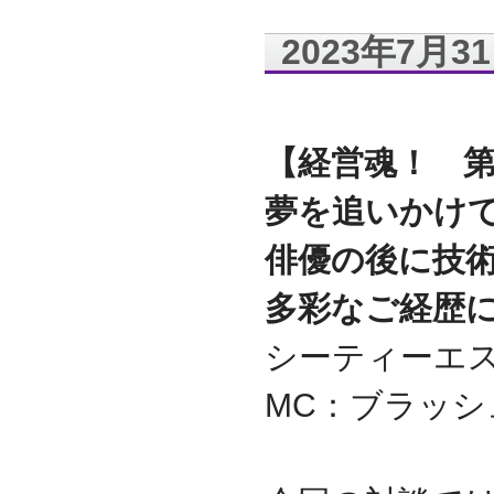
2017.3
2023年7月3
日本の中小企業を元気に
するためのサイト「オン
リーストーリー」に、代
表取締役 森田のインタビ
ューが掲載されました
【経営魂！ 第
2016.8
環境省「FunToShare」に
夢を追いかけ
賛同・参加しました
2016.5
俳優の後に技
厚生労働省「イクメンプ
ロジェクト」に賛同・参
加しました
多彩なご経歴
2015.11
『IT・保守サポート豆知
シーティーエス
識』ページを開設しまし
た
MC：ブラッシ
2014.09
ホームページをリニュー
アルしました
2014.09