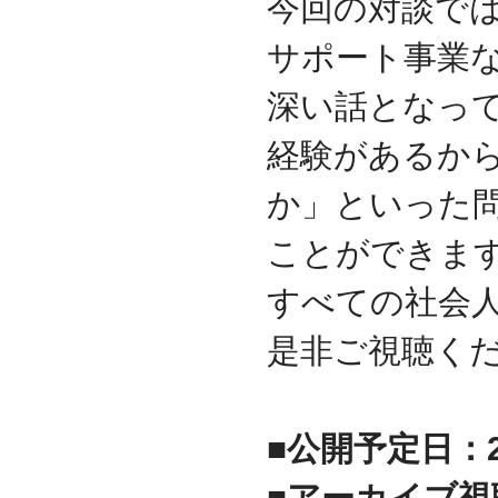
今回の対談では
資本金を1000万円に増資
2014.03
サポート事業
『お客様の声』ページの
掲載を始めました
深い話となっ
2013.06
『IT・保守サポート用語
経験があるか
集』ページをリニューア
ルしました
か」といった
2013.04
『キッティング自動化ツ
ことができます
ール「SetROBO」』の販
売代理店となりました
すべての社会
2013.03
『システム延命サービ
是非ご視聴く
ス』の販売代理店となり
ました
2012.12
採用情報の掲載を始めま
■公開予定日：20
した
2012.09
■アーカイブ視
おかげさまで創立3周年を