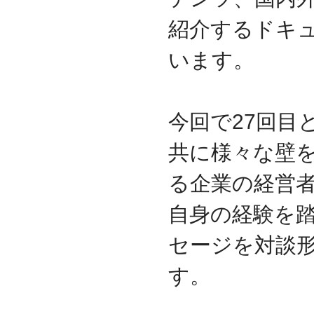
代表取締役 森田のインタ
ビューが掲載されました
紹介するドキ
2019.8
います。
「CTSストア」（Yahoo!
ショッピング）
を開設し
ました
2018.2
成長企業の新たな刻みを
今回で27回目
伝えていくメディア
「Next Page」に、代表取
共に様々な壁
締役 森田のインタビュー
が掲載されました
る企業の経営
2018.1
空撮歴15年の有限会社Ｋ
自身の経験を踏
ＥＬＥＫ様と、ドローン
を使用した撮影、測量、
セージを対談
点検業務において業務提
携をいたしました。
す。
2017.9
ドローン各種保守・業務
支援サービスを開始しま
した