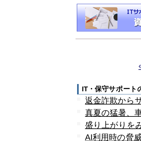
IT・保守サポー
返金詐欺から
真夏の猛暑、
盛り上がりを
AI利用時の脅