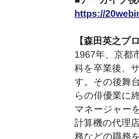
迎えました
https://20web
2012.07
東京都千代田区神田に営
業所を移転
2011.06
【森田英之プ
facebookページ『ITサポ
ート＆サービス情報局』
を開設
1967年、京
2011.03
次世代型顧客獲得ツール
科を卒業後、
『Navigator』の販売代理
店となりました
す。その後舞
アプライアンスサーバー
の２４時間３６５日オン
らの俳優業に
サイト保守を受託
2010.09
マネージャー
東京都中央区築地に営業
所を開設
計算機の代理
2010.05
ＮＡＳシステムの２４時
務などの職務
間３６５日オンサイト保