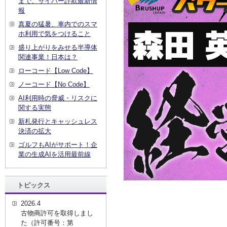
まで、サイバー詐欺最新情
報
真夏の猛暑、車内でのスマ
ホ利用で気をつけること
盛り上がりをみせる半導体
関連事業！日本は？
ローコード【Low Code】
ノーコード【No Code】
AI利用時の脅威・リスクに
関する実態
新札発行とキャッシュレス
決済の拡大
ゴルフもAIがサポート！企
業の生成AIを活用最前線
トピックス
2026.4
古物商許可を取得しまし
た（許可番号：第