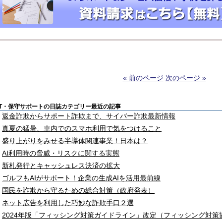
« 前のページ
次のページ »
IT・保守サポートの日誌カテゴリー最近の記事
返金詐欺からサポート詐欺まで、サイバー詐欺最新情報
真夏の猛暑、車内でのスマホ利用で気をつけること
盛り上がりをみせる半導体関連事業！日本は？
AI利用時の脅威・リスクに関する実態
新札発行とキャッシュレス決済の拡大
ゴルフもAIがサポート！企業の生成AIを活用最前線
国民を詐欺から守るための総合対策（政府発表）
ネット広告を利用した巧妙な詐欺手口２選
2024年版「フィッシング対策ガイドライン」改定（フィッシング対策