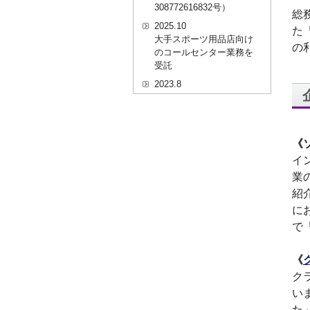
308772616832号）
総
2025.10
た
大手スポーツ用品店向け
の
のコールセンター業務を
受託
2023.8
20代を対象としたWEBセ
ミナーのプラットフォー
ム「ニイゼロ★ウェビナ
ー」に、代表取締役 森田
《
の対談動画が掲載されま
イ
した
業
2022.9
紹
全国クリニック向け自動
精算機およびPOSシステ
に
ムのコールセンター業務
で
を受託
2022.2
《
経営者・決済者限定メデ
ク
ィア「Professional
い
Online（プロフェッショ
ナルオンライン）」に、
た