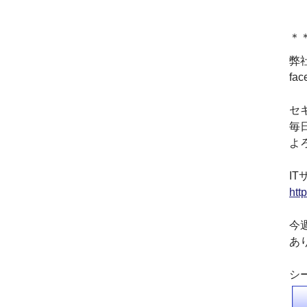
資本金を1000万円に増資
2014.03
＊
『お客様の声』ページの
掲載を始めました
弊
2013.06
fa
『IT・保守サポート用語
集』ページをリニューア
セ
ルしました
毎
2013.04
よ
『キッティング自動化ツ
ール「SetROBO」』の販
売代理店となりました
IT
2013.03
htt
『システム延命サービ
ス』の販売代理店となり
今
ました
あ
2012.12
採用情報の掲載を始めま
した
シ
2012.09
おかげさまで創立3周年を