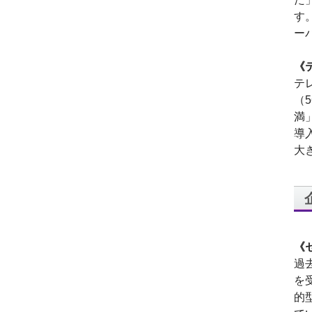
代表取締役 森田のインタ
す
ビューが掲載されました
ー
2019.8
「CTSストア」（Yahoo!
《
ショッピング）
を開設し
ました
テ
（
2018.2
成長企業の新たな刻みを
満
伝えていくメディア
導
「Next Page」に、代表取
大
締役 森田のインタビュー
が掲載されました
2018.1
空撮歴15年の有限会社Ｋ
ＥＬＥＫ様と、ドローン
を使用した撮影、測量、
点検業務において業務提
《
携をいたしました。
過
2017.9
を
ドローン各種保守・業務
支援サービスを開始しま
的
した