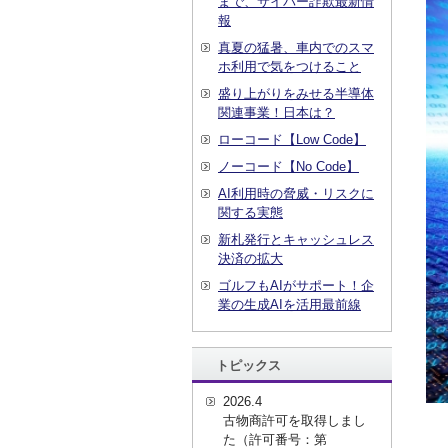
まで、サイバー詐欺最新情
報
真夏の猛暑、車内でのスマ
ホ利用で気をつけること
盛り上がりをみせる半導体
関連事業！日本は？
ローコード【Low Code】
ノーコード【No Code】
AI利用時の脅威・リスクに
関する実態
新札発行とキャッシュレス
決済の拡大
ゴルフもAIがサポート！企
業の生成AIを活用最前線
トピックス
2026.4
古物商許可を取得しまし
た（許可番号：第