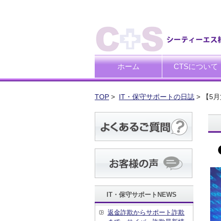
ホーム
CTSについて
ごあいさつ
企業理念
TOP
>
IT・保守サポートの日誌
> 【5
IT・保守サポートNEWS
返金詐欺からサポート詐欺