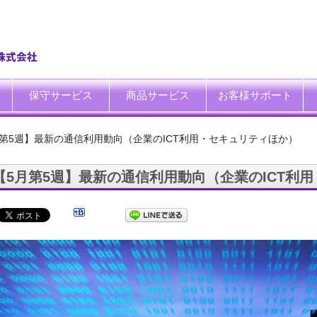
保守サービス
商品サービス
お客様サポート
一般中小企業向けITサポート&サービス
SI企業向けアウトソーシング
トータルサポートソリューション
ハードウエア修理代行サービス
データ復旧サービス
データ消去サービス
買取サービス
運搬サービス
廃棄処理サービス
システム延命サービス
キッティング自動化ツール「SetROBO」
よくあるご質問
お客様の声
IT・保守サポート豆知識
IT・保守サポートNEWS
ITサポート用語集
ホワイトペーパーダウンロ
月第5週】最新の通信利用動向（企業のICT利用・セキュリティほか）
【5月第5週】最新の通信利用動向（企業のICT利