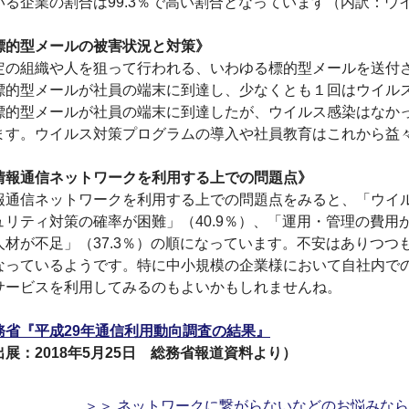
いる企業の割合は99.3％で高い割合となっています（内訳：ウイ
標的型メールの被害状況と対策》
定の組織や人を狙って行われる、いわゆる標的型メールを送付
標的型メールが社員の端末に到達し、少なくとも１回はウイルス
標的型メールが社員の端末に到達したが、ウイルス感染はなかっ
ます。ウイルス対策プログラムの導入や社員教育はこれから益
情報通信ネットワークを利用する上での問題点》
報通信ネットワークを利用する上での問題点をみると、「ウイル
ュリティ対策の確率が困難」（40.9％）、「運用・管理の費用が
人材が不足」（37.3％）の順になっています。不安はありつ
なっているようです。特に中小規模の企業様において自社内で
サービスを利用してみるのもよいかもしれませんね。
務省『平成29年通信利用動向調査の結果』
出展：2018年5月25日 総務省報道資料より）
＞＞ ネットワークに繋がらないなどのお悩みな