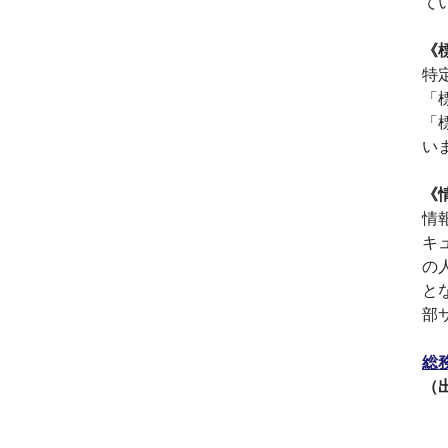
て
2017.3
日本の中小企業を元気に
《
するためのサイト「オン
特
リーストーリー」に、代
「
表取締役 森田のインタビ
ューが掲載されました
「
2016.8
い
環境省「FunToShare」に
賛同・参加しました
《
2016.5
情
厚生労働省「イクメンプ
キ
ロジェクト」に賛同・参
の
加しました
と
2015.11
『IT・保守サポート豆知
部
識』ページを開設しまし
た
総
2014.09
（
ホームページをリニュー
アルしました
2014.09