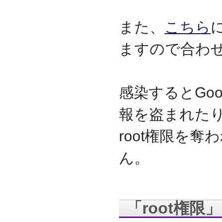
資本金を1000万円に増資
2014.03
また、
こちら
『お客様の声』ページの
掲載を始めました
ますので合わ
2013.06
『IT・保守サポート用語
集』ページをリニューア
ルしました
感染するとGoogl
2013.04
『キッティング自動化ツ
報を盗まれた
ール「SetROBO」』の販
売代理店となりました
root権限を
2013.03
『システム延命サービ
ん。
ス』の販売代理店となり
ました
2012.12
採用情報の掲載を始めま
した
「root権
2012.09
おかげさまで創立3周年を