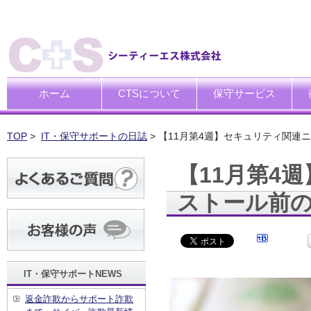
ホーム
CTSについて
保守サービス
ごあいさつ
企業理念
一般中小企業向けITサポー
SI企業向けアウトソーシン
トータルサポートソリュー
ハードウエア修理代行サー
デ
デ
買
運
廃
シ
キ
TOP
>
IT・保守サポートの日誌
> 【11月第4週】セキュリティ関
【11月第4
ストール前
IT・保守サポートNEWS
返金詐欺からサポート詐欺