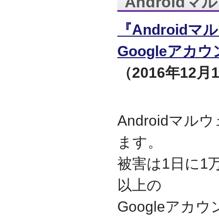
Android
代表取締役 森田のインタ
ビューが掲載されました
『Androidマ
2019.8
「CTSストア」（Yahoo!
Googleア
ショッピング）
を開設し
ました
（2016年12月
2018.2
成長企業の新たな刻みを
伝えていくメディア
「Next Page」に、代表取
締役 森田のインタビュー
が掲載されました
Androidマ
2018.1
ます。
空撮歴15年の有限会社Ｋ
ＥＬＥＫ様と、ドローン
を使用した撮影、測量、
被害は1日に1万
点検業務において業務提
携をいたしました。
以上の
2017.9
ドローン各種保守・業務
Googleア
支援サービスを開始しま
した