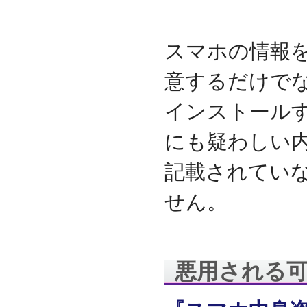
守を受託
2010.04
ロジテック株式会社が運
スマホの情報
営する『データ復旧サー
ビス』のサービスパート
ナーとなりました
意するだけで
2010.03
大手ハードウェアメーカ
インストール
ーのＰＯＳコールセンタ
ー業務を受託
にも疑わしい
2010.02
全国寿司チェーン店のタ
記載されてい
ッチパネルＰＣ設置業務
を受託
せん。
2010.01
デジタルビジネス協同組
合、システムサポート委
員会の委員長に就任
2009.12
悪用される
デジタルビジネス協同組
合に加盟
八王子商工会議所に加盟