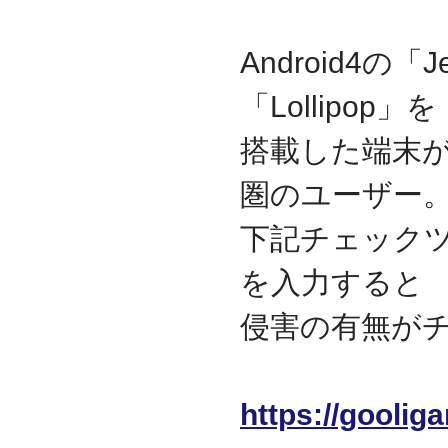
2017.3
日本の中小企業を元気に
Android4の「Je
するためのサイト「オン
リーストーリー」に、代
「Lollipop」を
表取締役 森田のインタビ
ューが掲載されました
搭載した端末
2016.8
環境省「FunToShare」に
賛同・参加しました
圏のユーザー
2016.5
厚生労働省「イクメンプ
下記チェックツ
ロジェクト」に賛同・参
加しました
を入力すると
2015.11
『IT・保守サポート豆知
侵害の有無が
識』ページを開設しまし
た
2014.09
ホームページをリニュー
https://goolig
アルしました
2014.09