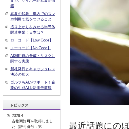
まで、サイバー詐欺最新情
報
真夏の猛暑、車内でのスマ
ホ利用で気をつけること
盛り上がりをみせる半導体
関連事業！日本は？
ローコード【Low Code】
ノーコード【No Code】
AI利用時の脅威・リスクに
関する実態
新札発行とキャッシュレス
決済の拡大
ゴルフもAIがサポート！企
業の生成AIを活用最前線
トピックス
2026.4
古物商許可を取得しまし
最近話題にの
た（許可番号：第