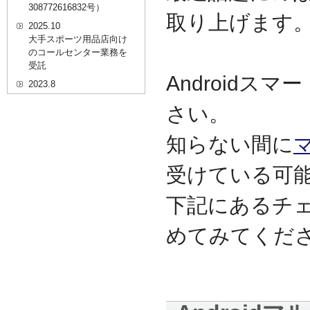
308772616832号）
取り上げます
2025.10
大手スポーツ用品店向け
のコールセンター業務を
受託
Android
2023.8
20代を対象としたWEBセ
さい。
ミナーのプラットフォー
ム「ニイゼロ★ウェビナ
ー」に、代表取締役 森田
知らない間に
の対談動画が掲載されま
した
受けている可
2022.9
全国クリニック向け自動
下記にあるチ
精算機およびPOSシステ
ムのコールセンター業務
めてみてくだ
を受託
2022.2
経営者・決済者限定メデ
ィア「Professional
Online（プロフェッショ
ナルオンライン）」に、