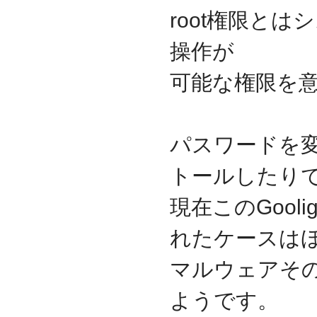
迎えました
root権限と
2012.07
東京都千代田区神田に営
操作が
業所を移転
2011.06
可能な権限を
facebookページ『ITサポ
ート＆サービス情報局』
を開設
2011.03
パスワードを
次世代型顧客獲得ツール
『Navigator』の販売代理
トールしたり
店となりました
アプライアンスサーバー
の２４時間３６５日オン
現在このGoo
サイト保守を受託
れたケースは
2010.09
東京都中央区築地に営業
所を開設
マルウェアそ
2010.05
ＮＡＳシステムの２４時
ようです。
間３６５日オンサイト保