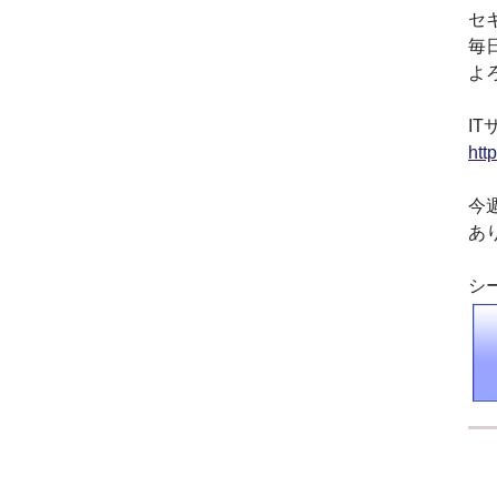
資本金を1000万円に増資
セ
毎
2014.03
『お客様の声』ページの
よ
掲載を始めました
2013.06
IT
『IT・保守サポート用語
htt
集』ページをリニューア
ルしました
今
2013.04
あ
『キッティング自動化ツ
ール「SetROBO」』の販
売代理店となりました
シ
2013.03
『システム延命サービ
ス』の販売代理店となり
ました
2012.12
採用情報の掲載を始めま
した
2012.09
おかげさまで創立3周年を