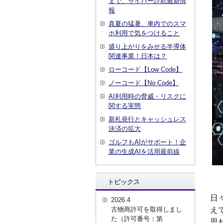
まで、サイバー詐欺最新情
報
真夏の猛暑、車内でのスマ
ホ利用で気をつけること
盛り上がりをみせる半導体
関連事業！日本は？
ローコード【Low Code】
ノーコード【No Code】
AI利用時の脅威・リスクに
関する実態
新札発行とキャッシュレス
決済の拡大
ゴルフもAIがサポート！企
業の生成AIを活用最前線
トピックス
日
2026.4
え
古物商許可を取得しまし
た（許可番号：第
思