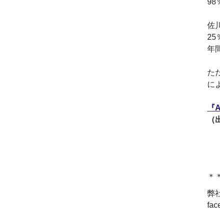
9
2017.3
日本の中小企業を元気に
佐
するためのサイト「オン
2
リーストーリー」に、代
年
表取締役 森田のインタビ
ューが掲載されました
2016.8
た
環境省「FunToShare」に
に
賛同・参加しました
2016.5
『
厚生労働省「イクメンプ
（出
ロジェクト」に賛同・参
加しました
2015.11
『IT・保守サポート豆知
識』ページを開設しまし
た
＊
2014.09
弊
ホームページをリニュー
アルしました
fa
2014.09