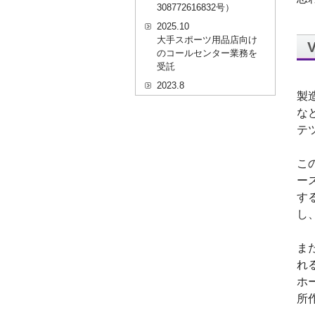
308772616832号）
2025.10
大手スポーツ用品店向け
のコールセンター業務を
受託
2023.8
製
20代を対象としたWEBセ
な
ミナーのプラットフォー
ム「ニイゼロ★ウェビナ
テ
ー」に、代表取締役 森田
の対談動画が掲載されま
こ
した
ー
2022.9
す
全国クリニック向け自動
精算機およびPOSシステ
し
ムのコールセンター業務
を受託
ま
2022.2
れ
経営者・決済者限定メデ
ホ
ィア「Professional
Online（プロフェッショ
所
ナルオンライン）」に、