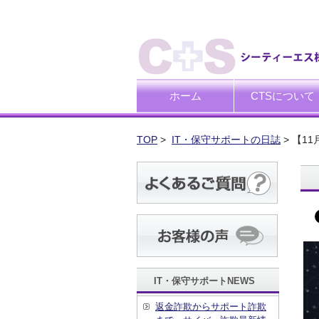
ホーム
CTSについて
ごあいさつ
企業理念
TOP
>
IT・保守サポートの日誌
> 【1
IT・保守サポートNEWS
返金詐欺からサポート詐欺