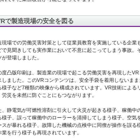
VRで製造現場の安全を図る
造現場での労働災害対策として従業員教育を実施している企業
どで見聞きしても実作業において不意に起こってしまう事故。そ
ツが登場しました。
の度凸版印刷は、製造業の現場で起こる労働災害を再現したVR
スしました。このVRコンテンツは、安全手袋を着用しないま
る様子など7種類の映像から構成されています。VR技術による
、労災を未然に防ぐことにもつながります。
た、静電気が可燃性溶剤に引火して火災が起きる様子、稼働中
る様子、誤って稼働中のローラーを清掃してしまう様子、空気
ースが暴れる様子、故障した機械の点検中に同僚が操作を誤る
作業を行う様子も再現されています。