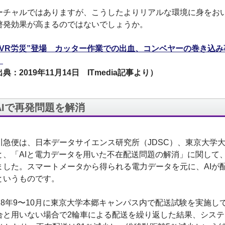
ーチャルではありますが、こうしたよりリアルな環境に身をお
啓発効果が高まるのではないでしょうか。
“VR労災”登場 カッター作業での出血、コンベヤーの巻き込
』
典：2019年11月14日 ITmedia記事より）
AIで再発問題を解消
川急便は、日本データサイエンス研究所（JDSC）、東京大学
と、「AIと電力データを用いた不在配送問題の解消」に関して
ました。スマートメータから得られる電力データを元に、AIが
というものです。
018年9〜10月に東京大学本郷キャンパス内で配送試験を実施
合と用いない場合で2輪車による配送を繰り返した結果、シス