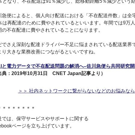
8％となり、不在配送は91％減少し、総移動距離5％減少という
川急便によると、個人向け配送における「不在配送件数」は全
5％は再配達のために費やされているといいます。年間では9万人
間の不在配達に費やされていることになります。
だでさえ深刻な配達ドライバー不足に悩まされている配送業界で
より大きな業務改善につながるといいですね。
AIと電力データで不在配送問題の解消へ–佐川急便ら共同研究
典：2019年10月31日 CNET Japan記事より）
＞＞ 社内ネットワークに繋がらないなどのお悩みな
＊＊＊＊＊＊＊＊
社では、保守サービスやサポートに関する
cebookページを立ち上げています。