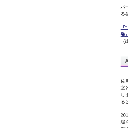
代表取締役 森田のインタ
バ
ビューが掲載されました
る
2019.8
「CTSストア」（Yahoo!
『
ショッピング）
を開設し
ました
発
2018.2
（出
成長企業の新たな刻みを
伝えていくメディア
「Next Page」に、代表取
締役 森田のインタビュー
が掲載されました
2018.1
佐
空撮歴15年の有限会社Ｋ
ＥＬＥＫ様と、ドローン
室
を使用した撮影、測量、
し
点検業務において業務提
る
携をいたしました。
2017.9
2
ドローン各種保守・業務
支援サービスを開始しま
場
した