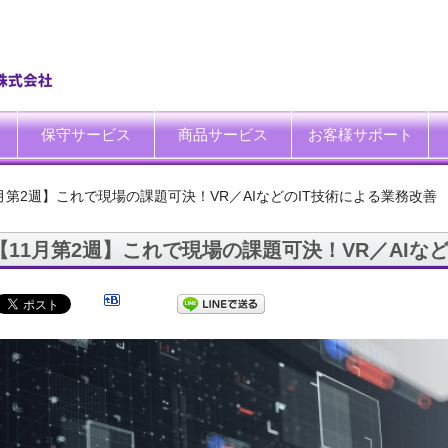
保守サービス
商品サービス
お客様サポート
一般中小企業向けITサポート&サービス
SI企業向けアウトソーシング
トータルサポートソリューション
ハードウエア修理代行サービス
データ復旧サービス
データ消去サービス
買取サービス
運搬サービス
廃棄処理サービス
システム延命サービス
キッティング自動化ツール「SetROBO」
よくあるご質問
お客様の声
IT・保守サポート豆知識
IT・保守サポートNEWS
ITサポート用語集
ホワイトペーパーダウンロ
1月第2週】これで現場の課題可決！VR／AIなどのIT技術による業務改善
【11月第2週】これで現場の課題可決！VR／AIな