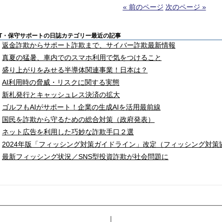
« 前のページ
次のページ »
IT・保守サポートの日誌カテゴリー最近の記事
返金詐欺からサポート詐欺まで、サイバー詐欺最新情報
真夏の猛暑、車内でのスマホ利用で気をつけること
盛り上がりをみせる半導体関連事業！日本は？
AI利用時の脅威・リスクに関する実態
新札発行とキャッシュレス決済の拡大
ゴルフもAIがサポート！企業の生成AIを活用最前線
国民を詐欺から守るための総合対策（政府発表）
ネット広告を利用した巧妙な詐欺手口２選
2024年版「フィッシング対策ガイドライン」改定（フィッシング対策
最新フィッシング状況／SNS型投資詐欺が社会問題に