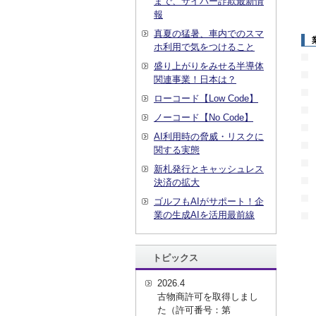
まで、サイバー詐欺最新情
報
真夏の猛暑、車内でのスマ
ホ利用で気をつけること
盛り上がりをみせる半導体
関連事業！日本は？
ローコード【Low Code】
ノーコード【No Code】
AI利用時の脅威・リスクに
関する実態
新札発行とキャッシュレス
決済の拡大
ゴルフもAIがサポート！企
業の生成AIを活用最前線
トピックス
2026.4
古物商許可を取得しまし
た（許可番号：第