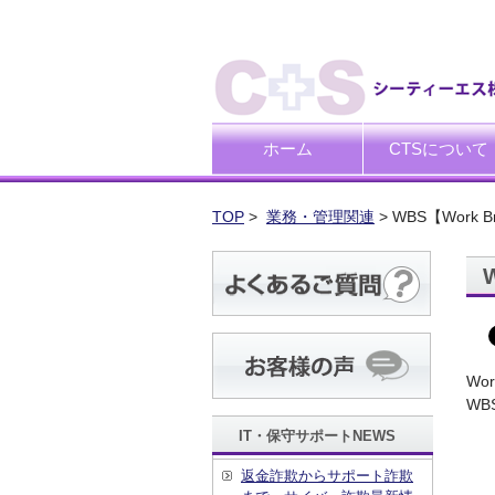
ホーム
CTSについて
ごあいさつ
企業理念
TOP
>
業務・管理関連
> WBS【Work Br
Wo
W
IT・保守サポートNEWS
返金詐欺からサポート詐欺