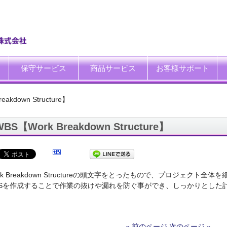
保守サービス
商品サービス
お客様サポート
一般中小企業向けITサポート&サービス
SI企業向けアウトソーシング
トータルサポートソリューション
ハードウエア修理代行サービス
データ復旧サービス
データ消去サービス
買取サービス
運搬サービス
廃棄処理サービス
システム延命サービス
キッティング自動化ツール「SetROBO」
よくあるご質問
お客様の声
IT・保守サポート豆知識
IT・保守サポートNEWS
ITサポート用語集
ホワイトペーパーダウンロ
eakdown Structure】
WBS【Work Breakdown Structure】
rk Breakdown Structureの頭文字をとったもので、プロジェク
BSを作成することで作業の抜けや漏れを防ぐ事ができ、しっかりとした
« 前のページ
次のページ »