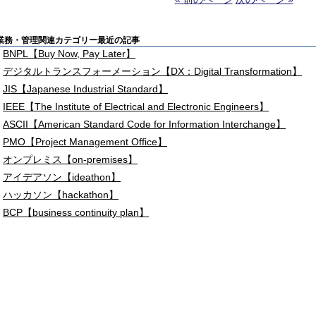
業務・管理関連カテゴリー最近の記事
BNPL【Buy Now, Pay Later】
デジタルトランスフォーメーション【DX：Digital Transformation】
JIS【Japanese Industrial Standard】
IEEE【The Institute of Electrical and Electronic Engineers】
ASCII【American Standard Code for Information Interchange】
PMO【Project Management Office】
オンプレミス【on-premises】
アイデアソン【ideathon】
ハッカソン【hackathon】
BCP【business continuity plan】