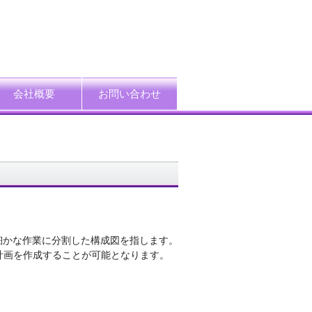
会社概要
お問い合わせ
ード
企業情報
アクセス
プライバシーポリシー
情報セキュリティ方針
特定個人情報等の適正取扱い基本方針
採用情報
ト全体を細かな作業に分割した構成図を指します。
計画を作成することが可能となります。