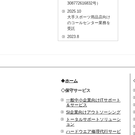
308772616832号）
2025.10
大手スポーツ用品店向け
のコールセンター業務を
受託
2023.8
20代を対象としたWEBセ
ミナーのプラットフォー
ム「ニイゼロ★ウェビナ
ー」に、代表取締役 森田
の対談動画が掲載されま
した
2022.9
◆
ホーム
全国クリニック向け自動
◇保守サービス
精算機およびPOSシステ
ムのコールセンター業務
一般中小企業向けITサポート
を受託
＆サービス
2022.2
SI企業向けアウトソーシング
経営者・決済者限定メデ
トータルサポートソリューシ
ィア「Professional
ョン
Online（プロフェッショ
ハードウエア修理代行サービ
ナルオンライン）」に、