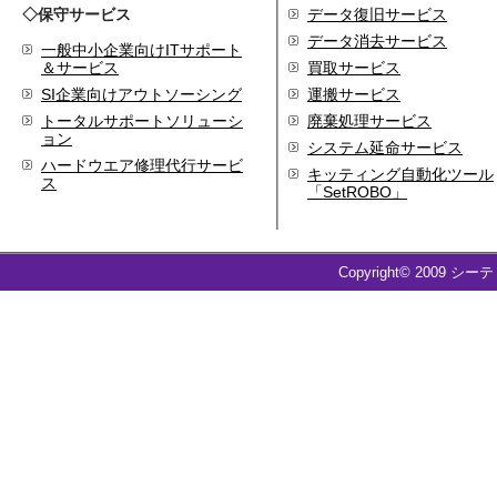
◇保守サービス
代表取締役 森田のインタ
データ復旧サービス
ビューが掲載されました
データ消去サービス
一般中小企業向けITサポート
2019.8
＆サービス
買取サービス
「CTSストア」（Yahoo!
SI企業向けアウトソーシング
運搬サービス
ショッピング）
を開設し
トータルサポートソリューシ
廃棄処理サービス
ました
ョン
システム延命サービス
2018.2
ハードウエア修理代行サービ
キッティング自動化ツール
成長企業の新たな刻みを
ス
「SetROBO」
伝えていくメディア
「Next Page」に、代表取
締役 森田のインタビュー
が掲載されました
Copyright© 2009 シー
2018.1
空撮歴15年の有限会社Ｋ
ＥＬＥＫ様と、ドローン
を使用した撮影、測量、
点検業務において業務提
携をいたしました。
2017.9
ドローン各種保守・業務
支援サービスを開始しま
した