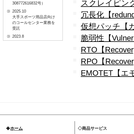
スクレイピング【
308772616832号）
2025.10
冗長化【redund
大手スポーツ用品店向け
のコールセンター業務を
仮想パッチ【
受託
脆弱性【Vulnera
2023.8
20代を対象としたWEBセ
RTO【Recovery
ミナーのプラットフォー
ム「ニイゼロ★ウェビナ
ー」に、代表取締役 森田
RPO【Recovery 
の対談動画が掲載されま
した
EMOTET【
2022.9
全国クリニック向け自動
精算機およびPOSシステ
ムのコールセンター業務
を受託
2022.2
経営者・決済者限定メデ
ィア「Professional
Online（プロフェッショ
◆
ホーム
◇商品サービス
ナルオンライン）」に、