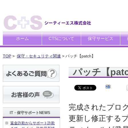
ホーム
CTSについて
保守サービス
ごあいさつ
企業理念
一般中小企業向けITサポー
SI企業向けアウトソーシン
トータルサポートソリュー
ハードウエア修理代行サー
デ
デ
買
運
廃
シ
キ
TOP
>
保守・セキュリティ関連
> パッチ【patch】
パッチ【pat
完成されたプロ
IT・保守サポートNEWS
更新し修正する
返金詐欺からサポート詐欺