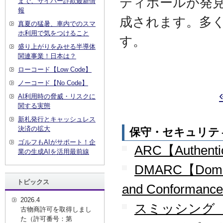
ティホールが発
まで、サイバー詐欺最新情
報
成されます。多
真夏の猛暑、車内でのスマ
ホ利用で気をつけること
す。
盛り上がりをみせる半導体
関連事業！日本は？
ローコード【Low Code】
ノーコード【No Code】
AI利用時の脅威・リスクに
関する実態
新札発行とキャッシュレス
決済の拡大
保守・セキュリテ
ゴルフもAIがサポート！企
ARC【Authentic
業の生成AIを活用最前線
DMARC【Domain-
トピックス
and Conformanc
2026.4
スミッシング【S
古物商許可を取得しまし
た（許可番号：第