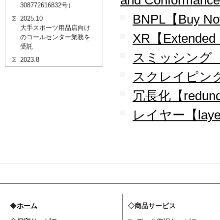
and Conformanc
308772616832号）
BNPL【Buy Now
2025.10
大手スポーツ用品店向け
XR【Extended 
のコールセンター業務を
受託
スミッシング【S
2023.8
20代を対象としたWEBセ
スクレイピング【
ミナーのプラットフォー
ム「ニイゼロ★ウェビナ
冗長化【redund
ー」に、代表取締役 森田
の対談動画が掲載されま
レイヤー【laye
した
2022.9
全国クリニック向け自動
精算機およびPOSシステ
ムのコールセンター業務
を受託
2022.2
経営者・決済者限定メデ
ィア「Professional
◆
ホーム
◇商品サービス
Online（プロフェッショ
ナルオンライン）」に、