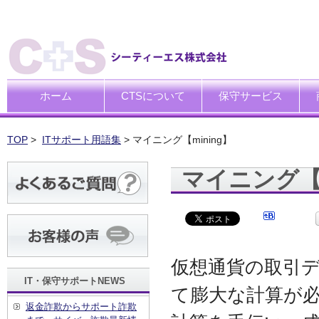
ホーム
CTSについて
保守サービス
ごあいさつ
企業理念
一般中小企業向けITサポー
SI企業向けアウトソーシン
トータルサポートソリュー
ハードウエア修理代行サー
デ
デ
買
運
廃
シ
キ
TOP
>
ITサポート用語集
> マイニング【mining】
マイニング【m
仮想通貨の取引
IT・保守サポートNEWS
て膨大な計算が
返金詐欺からサポート詐欺