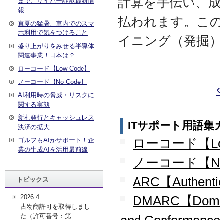
計算を手伝い、
まで、サイバー詐欺最新情
報
払われます。こ
真夏の猛暑、車内でのスマ
ホ利用で気をつけること
イニング（発掘
盛り上がりをみせる半導体
関連事業！日本は？
ローコード【Low Code】
ノーコード【No Code】
AI利用時の脅威・リスクに
関する実態
新札発行とキャッシュレス
ITサポート用語
決済の拡大
ローコード【Lo
ゴルフもAIがサポート！企
業の生成AIを活用最前線
ノーコード【No
ARC【Authentic
トピックス
2026.4
DMARC【Domain-
古物商許可を取得しまし
た（許可番号：第