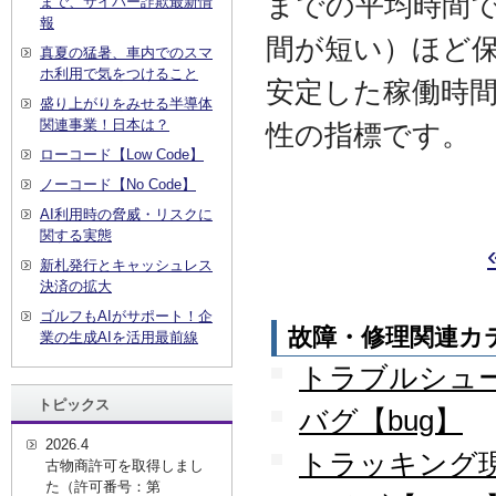
までの平均時間
まで、サイバー詐欺最新情
報
間が短い）ほど
真夏の猛暑、車内でのスマ
ホ利用で気をつけること
安定した稼働時
盛り上がりをみせる半導体
関連事業！日本は？
性の指標です。
ローコード【Low Code】
ノーコード【No Code】
AI利用時の脅威・リスクに
関する実態
新札発行とキャッシュレス
決済の拡大
ゴルフもAIがサポート！企
故障・修理関連カ
業の生成AIを活用最前線
トラブルシューティ
トピックス
バグ【bug】
2026.4
トラッキング
古物商許可を取得しまし
た（許可番号：第