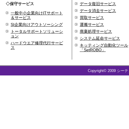
◇保守サービス
代表取締役 森田のインタ
データ復旧サービス
ビューが掲載されました
データ消去サービス
一般中小企業向けITサポート
2019.8
＆サービス
買取サービス
「CTSストア」（Yahoo!
SI企業向けアウトソーシング
運搬サービス
ショッピング）
を開設し
トータルサポートソリューシ
廃棄処理サービス
ました
ョン
システム延命サービス
2018.2
ハードウエア修理代行サービ
キッティング自動化ツール
成長企業の新たな刻みを
ス
「SetROBO」
伝えていくメディア
「Next Page」に、代表取
締役 森田のインタビュー
が掲載されました
Copyright© 2009 シー
2018.1
空撮歴15年の有限会社Ｋ
ＥＬＥＫ様と、ドローン
を使用した撮影、測量、
点検業務において業務提
携をいたしました。
2017.9
ドローン各種保守・業務
支援サービスを開始しま
した