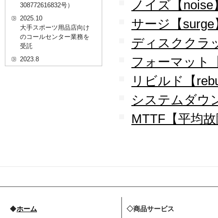
ノイズ【noise
308772616832号）
2025.10
サージ【surge
大手スポーツ用品店向け
のコールセンター業務を
ディスククラッシュ
受託
フォーマット【f
2023.8
20代を対象としたWEBセ
リビルド【rebu
ミナーのプラットフォー
ム「ニイゼロ★ウェビナ
ー」に、代表取締役 森田
システムダウン【s
の対談動画が掲載されま
した
MTTF【平均
2022.9
全国クリニック向け自動
精算機およびPOSシステ
ムのコールセンター業務
を受託
2022.2
経営者・決済者限定メデ
ィア「Professional
Online（プロフェッショ
◆
ホーム
◇商品サービス
ナルオンライン）」に、