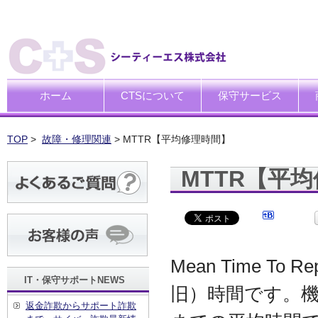
ホーム
CTSについて
保守サービス
ごあいさつ
企業理念
一般中小企業向けITサポー
SI企業向けアウトソーシン
トータルサポートソリュー
ハードウエア修理代行サー
デ
デ
買
運
廃
シ
キ
TOP
>
故障・修理関連
> MTTR【平均修理時間】
MTTR【平
Mean Time 
IT・保守サポートNEWS
旧）時間です。
返金詐欺からサポート詐欺