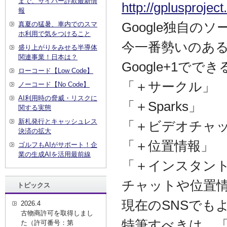
まで、サイバー詐欺最新情
http://gplusprojec
報
Google独自
真夏の猛暑、車内でのスマ
ホ利用で気をつけること
今一番勢いのあ
盛り上がりをみせる半導体
関連事業！日本は？
Google+1で
ローコード【Low Code】
「＋サークル」
ノーコード【No Code】
AI利用時の脅威・リスクに
「＋Sparks」
関する実態
新札発行とキャッシュレス
「＋ビデオチャ
決済の拡大
「＋位置情報」
ゴルフもAIがサポート！企
業の生成AIを活用最前線
「＋インスタン
チャットや位置
トピックス
現在のSNSでも
2026.4
古物商許可を取得しまし
特筆すべきは、「
た（許可番号：第