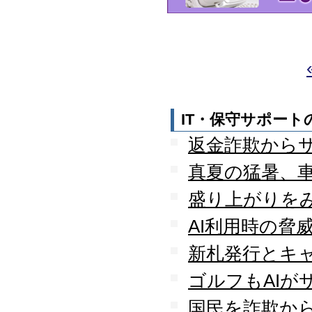
守を受託
2010.04
ロジテック株式会社が運
営する『データ復旧サー
ビス』のサービスパート
ナーとなりました
2010.03
大手ハードウェアメーカ
IT・保守サポー
ーのＰＯＳコールセンタ
ー業務を受託
返金詐欺から
2010.02
全国寿司チェーン店のタ
真夏の猛暑、
ッチパネルＰＣ設置業務
を受託
盛り上がりを
2010.01
AI利用時の脅
デジタルビジネス協同組
合、システムサポート委
新札発行とキ
員会の委員長に就任
2009.12
ゴルフもAIが
デジタルビジネス協同組
合に加盟
国民を詐欺か
八王子商工会議所に加盟