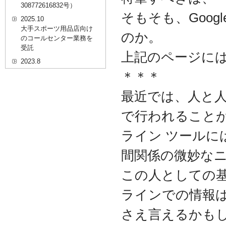
308772616832号）
そもそも、Goo
2025.10
大手スポーツ用品店向け
のか。
のコールセンター業務を
受託
上記のページに
2023.8
20代を対象としたWEBセ
＊＊＊
ミナーのプラットフォー
ム「ニイゼロ★ウェビナ
最近では、人と
ー」に、代表取締役 森田
の対談動画が掲載されま
で行われること
した
ライン ツール
2022.9
全国クリニック向け自動
精算機およびPOSシステ
間関係の微妙な
ムのコールセンター業務
を受託
この人としての
2022.2
ラインでの情報
経営者・決済者限定メデ
ィア「Professional
さえ言えるかもし
Online（プロフェッショ
ナルオンライン）」に、