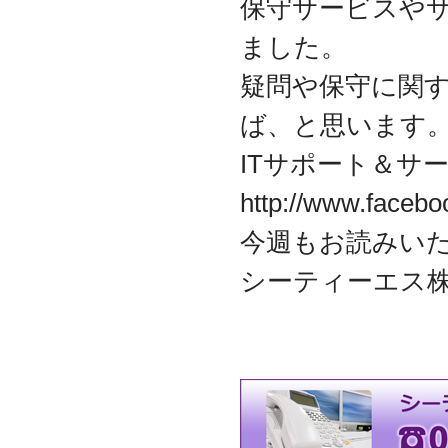
保守サービスやサポ
迎えました
2012.07
ました。
東京都千代田区神田に営
業所を移転
疑問や保守に関
2011.06
ば、と思います
facebookページ『ITサポ
ート＆サービス情報局』
ITサポート＆サー
を開設
2011.03
http://www.facebo
次世代型顧客獲得ツール
『Navigator』の販売代理
今週もお読みい
店となりました
アプライアンスサーバー
シーティーエス
の２４時間３６５日オン
サイト保守を受託
2010.09
東京都中央区築地に営業
所を開設
2010.05
ＮＡＳシステムの２４時
間３６５日オンサイト保