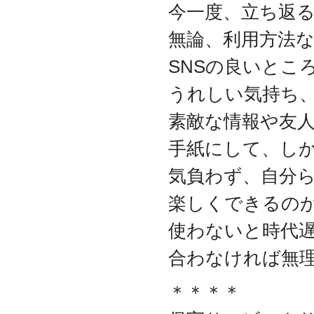
今一度、立ち返
資本金を1000万円に増資
2014.03
無論、利用方法
『お客様の声』ページの
掲載を始めました
SNSの良いとこ
2013.06
『IT・保守サポート用語
うれしい気持ち
集』ページをリニューア
ルしました
素敵な情報や友
2013.04
手紙にして、し
『キッティング自動化ツ
ール「SetROBO」』の販
気負わず、自分
売代理店となりました
2013.03
楽しくできるの
『システム延命サービ
ス』の販売代理店となり
使わないと時代
ました
2012.12
合わなければ無
採用情報の掲載を始めま
した
＊＊＊＊
2012.09
おかげさまで創立3周年を