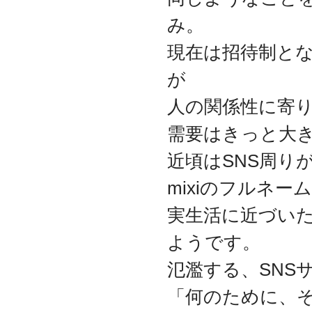
2017.3
み。
日本の中小企業を元気に
するためのサイト「オン
現在は招待制と
リーストーリー」に、代
表取締役 森田のインタビ
が
ューが掲載されました
2016.8
人の関係性に寄
環境省「FunToShare」に
賛同・参加しました
需要はきっと大
2016.5
近頃はSNS周り
厚生労働省「イクメンプ
ロジェクト」に賛同・参
mixiのフルネ
加しました
2015.11
実生活に近づい
『IT・保守サポート豆知
識』ページを開設しまし
ようです。
た
2014.09
氾濫する、SNS
ホームページをリニュー
アルしました
「何のために、
2014.09