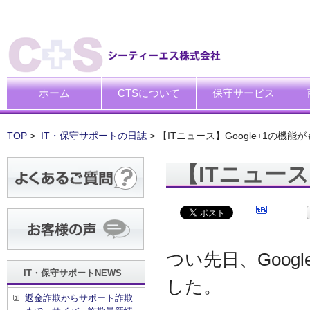
ホーム
CTSについて
保守サービス
ごあいさつ
企業理念
一般中小企業向けITサポー
SI企業向けアウトソーシン
トータルサポートソリュー
ハードウエア修理代行サー
デ
デ
買
運
廃
シ
キ
TOP
>
IT・保守サポートの日誌
> 【ITニュース】Google+1の機
【ITニュース
つい先日、Goog
IT・保守サポートNEWS
した。
返金詐欺からサポート詐欺