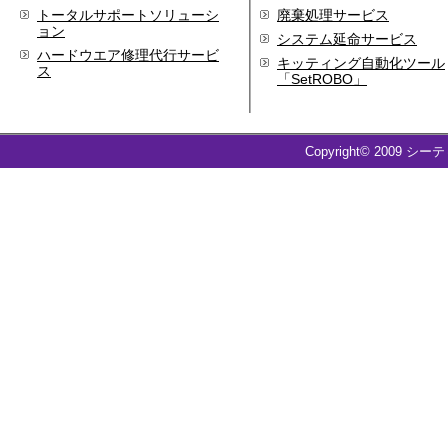
トータルサポートソリューシ
廃棄処理サービス
ョン
システム延命サービス
ハードウエア修理代行サービ
キッティング自動化ツール
ス
「SetROBO」
Copyright© 2009 シー