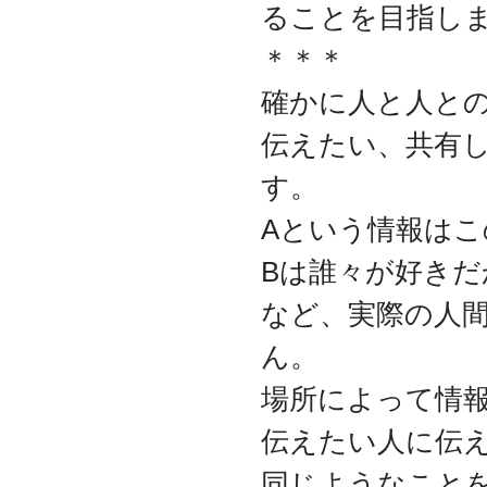
ることを目指し
代表取締役 森田のインタ
ビューが掲載されました
＊＊＊
2019.8
「CTSストア」（Yahoo!
確かに人と人と
ショッピング）
を開設し
ました
伝えたい、共有
2018.2
成長企業の新たな刻みを
す。
伝えていくメディア
「Next Page」に、代表取
Aという情報は
締役 森田のインタビュー
が掲載されました
Bは誰々が好き
2018.1
など、実際の人
空撮歴15年の有限会社Ｋ
ＥＬＥＫ様と、ドローン
ん。
を使用した撮影、測量、
点検業務において業務提
携をいたしました。
場所によって情
2017.9
伝えたい人に伝
ドローン各種保守・業務
支援サービスを開始しま
同じようなこと
した