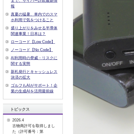
まで、サイバー詐欺最新情
報
真夏の猛暑、車内でのスマ
ホ利用で気をつけること
盛り上がりをみせる半導体
関連事業！日本は？
ローコード【Low Code】
ノーコード【No Code】
AI利用時の脅威・リスクに
関する実態
新札発行とキャッシュレス
決済の拡大
ゴルフもAIがサポート！企
業の生成AIを活用最前線
トピックス
2026.4
古物商許可を取得しまし
た（許可番号：第