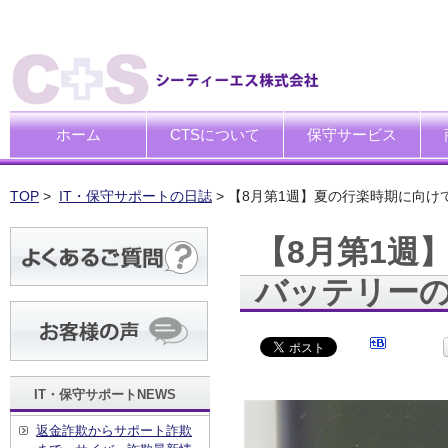
ホーム
CTSについて
保守サービス
ごあいさつ
企業理念
一般中小企業向けITサポー
SI企業向けアウトソーシン
トータルサポートソリュー
ハードウエア修理代行サー
デ
デ
買
運
廃
シ
キ
TOP
>
IT・保守サポートの日誌
> 【8月第1週】夏の行楽時期に向
【8月第1週
バッテリー
IT・保守サポートNEWS
返金詐欺からサポート詐欺