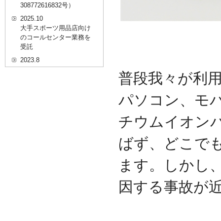
308772616832号）
2025.10
大手スポーツ用品店向け
のコールセンター業務を
受託
2023.8
20代を対象としたWEBセ
普段我々が利
ミナーのプラットフォー
ム「ニイゼロ★ウェビナ
パソコン、モ
ー」に、代表取締役 森田
の対談動画が掲載されま
した
チウムイオン
2022.9
ばず、どこで
全国クリニック向け自動
精算機およびPOSシステ
ムのコールセンター業務
ます。しかし
を受託
2022.2
因する事故が
経営者・決済者限定メデ
ィア「Professional
Online（プロフェッショ
ナルオンライン）」に、