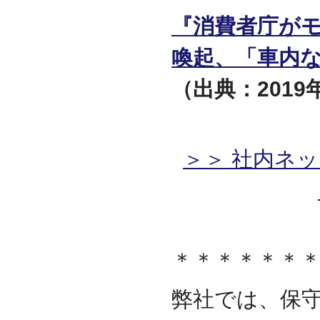
『消費者庁が
喚起、「車内
（出典：2019
＞＞ 社内ネ
＊＊＊＊＊＊
弊社では、保