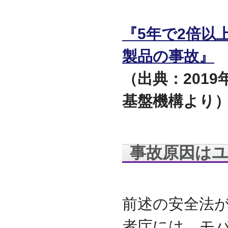
守を受託
2010.04
ロジテック株式会社が運
『5年で2倍以
営する『データ復旧サー
ビス』のサービスパート
製品の事故』
ナーとなりました
2010.03
（出典：201
大手ハードウェアメーカ
ーのＰＯＳコールセンタ
基盤機構より
ー業務を受託
2010.02
全国寿司チェーン店のタ
ッチパネルＰＣ設置業務
を受託
事故原因は
2010.01
デジタルビジネス協同組
合、システムサポート委
員会の委員長に就任
2009.12
前述の安全法
デジタルビジネス協同組
合に加盟
者庁には、モ
八王子商工会議所に加盟