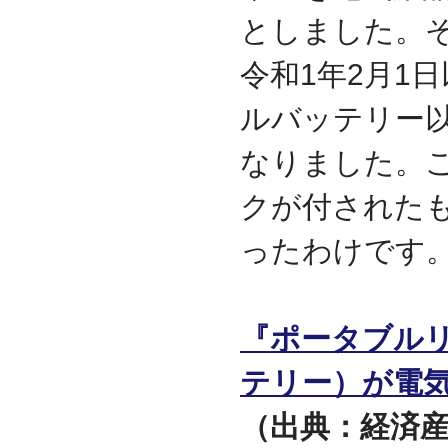
迎えました
としました。
2012.07
東京都千代田区神田に営
令和1年2月1
業所を移転
2011.06
ルバッテリー
facebookページ『ITサポ
ート＆サービス情報局』
なりました。こ
を開設
2011.03
クが付された
次世代型顧客獲得ツール
『Navigator』の販売代理
ったわけです
店となりました
アプライアンスサーバー
の２４時間３６５日オン
サイト保守を受託
『ポータブル
2010.09
東京都中央区築地に営業
所を開設
テリー）が電
2010.05
ＮＡＳシステムの２４時
（出典：経済産
間３６５日オンサイト保