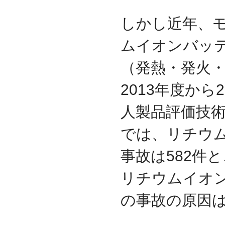
2017.3
しかし近年、
日本の中小企業を元気に
するためのサイト「オン
リーストーリー」に、代
ムイオンバッ
表取締役 森田のインタビ
ューが掲載されました
（発熱・発火
2016.8
環境省「FunToShare」に
2013年度から
賛同・参加しました
2016.5
人製品評価技
厚生労働省「イクメンプ
ロジェクト」に賛同・参
では、リチウ
加しました
2015.11
事故は582件
『IT・保守サポート豆知
識』ページを開設しまし
リチウムイオ
た
2014.09
の事故の原因
ホームページをリニュー
アルしました
2014.09