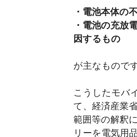
資本金を1000万円に増資
・電池本体の
2014.03
『お客様の声』ページの
・電池の充放
掲載を始めました
2013.06
因するもの
『IT・保守サポート用語
集』ページをリニューア
ルしました
2013.04
が主なもので
『キッティング自動化ツ
ール「SetROBO」』の販
売代理店となりました
2013.03
『システム延命サービ
こうしたモバ
ス』の販売代理店となり
ました
て、経済産業省
2012.12
採用情報の掲載を始めま
範囲等の解釈
した
2012.09
リーを電気用
おかげさまで創立3周年を