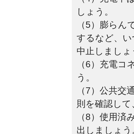
しょう。
（5）膨らん
するなど、い
中止しましょ
（6）充電コ
う。
（7）公共交
則を確認して
（8）使用済
出しましょう