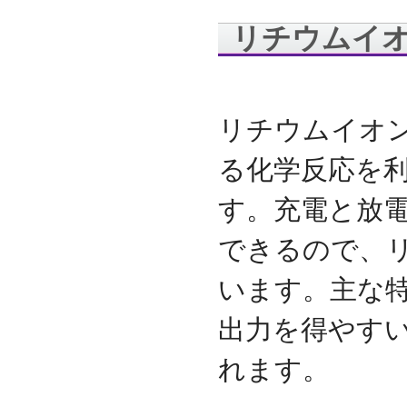
代表取締役 森田のインタ
リチウムイ
ビューが掲載されました
2019.8
「CTSストア」（Yahoo!
ショッピング）
を開設し
ました
リチウムイオ
2018.2
成長企業の新たな刻みを
る化学反応を
伝えていくメディア
「Next Page」に、代表取
締役 森田のインタビュー
す。充電と放
が掲載されました
2018.1
できるので、
空撮歴15年の有限会社Ｋ
ＥＬＥＫ様と、ドローン
います。主な
を使用した撮影、測量、
点検業務において業務提
出力を得やす
携をいたしました。
2017.9
れます。
ドローン各種保守・業務
支援サービスを開始しま
した