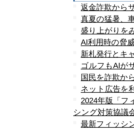
返金詐欺から
真夏の猛暑、
盛り上がりを
AI利用時の脅
新札発行とキ
ゴルフもAIが
国民を詐欺か
ネット広告を
2024年版「
シング対策協議
最新フィッシン