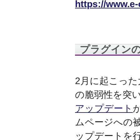
https://www.e
代表取締役 森田のインタ
ビューが掲載されました
2019.8
「CTSストア」（Yahoo!
ショッピング）
を開設し
ました
2018.2
プラグイン
成長企業の新たな刻みを
伝えていくメディア
「Next Page」に、代表取
締役 森田のインタビュー
が掲載されました
2月に起こった大
2018.1
空撮歴15年の有限会社Ｋ
の脆弱性を突
ＥＬＥＫ様と、ドローン
を使用した撮影、測量、
アップデート
点検業務において業務提
携をいたしました。
ムページへの
2017.9
ドローン各種保守・業務
支援サービスを開始しま
ップデートを
した