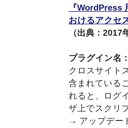
守を受託
『WordPres
2010.04
ロジテック株式会社が運
おけるアクセ
営する『データ復旧サー
ビス』のサービスパート
（出典：201
ナーとなりました
2010.03
大手ハードウェアメーカ
ーのＰＯＳコールセンタ
ー業務を受託
プラグイン名：W
2010.02
全国寿司チェーン店のタ
クロスサイトス
ッチパネルＰＣ設置業務
を受託
含まれている
2010.01
デジタルビジネス協同組
れると、ログ
合、システムサポート委
員会の委員長に就任
ザ上でスクリ
2009.12
デジタルビジネス協同組
→ アップデー
合に加盟
八王子商工会議所に加盟