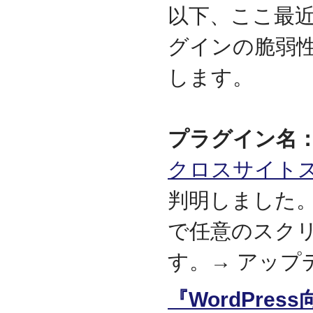
資本金を1000万円に増資
以下、ここ最近に
2014.03
グインの脆弱
『お客様の声』ページの
掲載を始めました
します。
2013.06
『IT・保守サポート用語
集』ページをリニューア
ルしました
2013.04
プラグイン名：Eve
『キッティング自動化ツ
ール「SetROBO」』の販
クロスサイト
売代理店となりました
2013.03
判明しました
『システム延命サービ
ス』の販売代理店となり
で任意のスク
ました
2012.12
す。→ アップ
採用情報の掲載を始めま
した
『WordPre
2012.09
おかげさまで創立3周年を