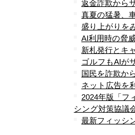
返金詐欺から
真夏の猛暑、
盛り上がりを
AI利用時の脅
新札発行とキ
ゴルフもAIが
国民を詐欺か
ネット広告を
2024年版「
シング対策協議
最新フィッシン