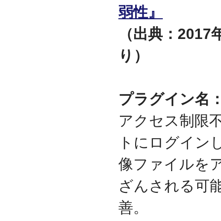
迎えました
弱性』
2012.07
東京都千代田区神田に営
（出典：2017年
業所を移転
り）
2011.06
facebookページ『ITサポ
ート＆サービス情報局』
を開設
2011.03
プラグイン名：WP
次世代型顧客獲得ツール
『Navigator』の販売代理
アクセス制限
店となりました
アプライアンスサーバー
トにログイン
の２４時間３６５日オン
サイト保守を受託
像ファイルを
2010.09
東京都中央区築地に営業
所を開設
ざんされる可
2010.05
善。
ＮＡＳシステムの２４時
間３６５日オンサイト保