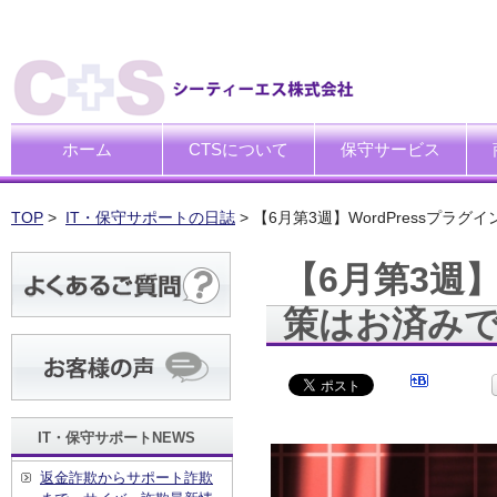
ホーム
CTSについて
保守サービス
ごあいさつ
企業理念
一般中小企業向けITサポー
SI企業向けアウトソーシン
トータルサポートソリュー
ハードウエア修理代行サー
デ
デ
買
運
廃
シ
キ
TOP
>
IT・保守サポートの日誌
> 【6月第3週】WordPressプ
【6月第3週】
策はお済み
IT・保守サポートNEWS
返金詐欺からサポート詐欺