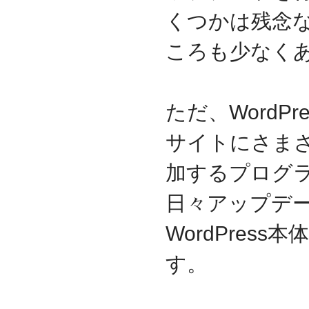
くつかは残念
2017.3
日本の中小企業を元気に
するためのサイト「オン
ころも少なく
リーストーリー」に、代
表取締役 森田のインタビ
ューが掲載されました
2016.8
ただ、WordP
環境省「FunToShare」に
賛同・参加しました
サイトにさま
2016.5
厚生労働省「イクメンプ
加するプログ
ロジェクト」に賛同・参
加しました
日々アップデ
2015.11
『IT・保守サポート豆知
WordPre
識』ページを開設しまし
た
す。
2014.09
ホームページをリニュー
アルしました
2014.09