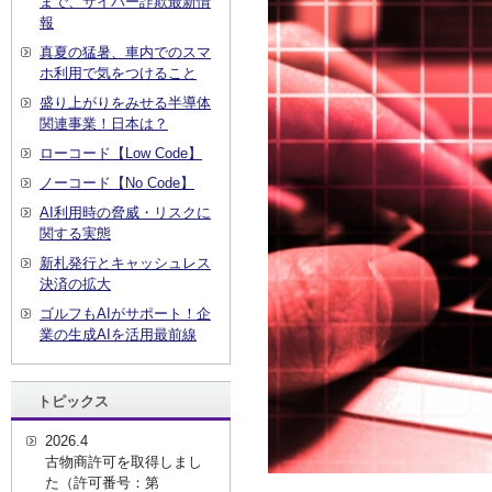
まで、サイバー詐欺最新情
報
真夏の猛暑、車内でのスマ
ホ利用で気をつけること
盛り上がりをみせる半導体
関連事業！日本は？
ローコード【Low Code】
ノーコード【No Code】
AI利用時の脅威・リスクに
関する実態
新札発行とキャッシュレス
決済の拡大
ゴルフもAIがサポート！企
業の生成AIを活用最前線
トピックス
2026.4
古物商許可を取得しまし
た（許可番号：第