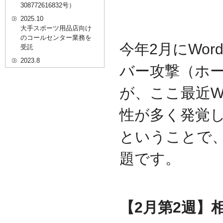
308772616832号）
2025.10
大手スポーツ用品店向け
のコールセンター業務を
今年2月にWor
受託
2023.8
バー攻撃（ホ
20代を対象としたWEBセ
ミナーのプラットフォー
が、ここ最近Wo
ム「ニイゼロ★ウェビナ
ー」に、代表取締役 森田
の対談動画が掲載されま
性が多く発覚
した
2022.9
ということで、
全国クリニック向け自動
精算機およびPOSシステ
題です。
ムのコールセンター業務
を受託
2022.2
経営者・決済者限定メデ
ィア「Professional
【2月第2週】相
Online（プロフェッショ
ナルオンライン）」に、