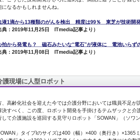
能になるかもしれませんね。
血液1滴から13種類のがんを検出 精度は99％ 東芝が技術開
典：2019年11月25日 ITmedia記事より）
心拍から発電も？ 磁石みたいな“電石”が液体に 電池いらず
典：2019年11月08日 ITmedia記事より）
介護現場に人型ロボット
方、高齢化社会を迎えた今では介護分野においては職員不足が
解決すべく、この度、ロボット開発を手掛けるテムザックと介
行して介護施設を巡回する見守りロボット「SOWAN」（ソワ
SOWAN」タイプIのサイズは400（幅）×400（奥行き）×1365