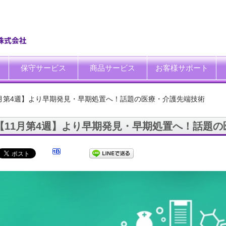
保守サービス
商品サービス
お客様サポート
一般中小企業向けITサポート&サービス
SI企業向けアウトソーシング
トータルサポートソリューション
ハードウエア修理代行サービス
データ復旧サービス
データ消去サービス
買取サービス
運搬サービス
廃棄処理サービス
システム延命サービス
キッティング自動化ツール「SetROBO」
よくあるご質問
お客様の声
IT・保守サポート豆知識
IT・保守サポートNEWS
ITサポート用語集
ホワイトペーパーダウンロ
1月第4週】より早期発見・早期処置へ！話題の医療・介護先端技術
【11月第4週】より早期発見・早期処置へ！話題