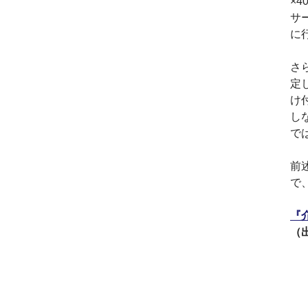
×
2017.3
サ
日本の中小企業を元気に
に
するためのサイト「オン
リーストーリー」に、代
さ
表取締役 森田のインタビ
ューが掲載されました
定
け
2016.8
環境省「FunToShare」に
し
賛同・参加しました
で
2016.5
厚生労働省「イクメンプ
前
ロジェクト」に賛同・参
で
加しました
2015.11
『
『IT・保守サポート豆知
識』ページを開設しまし
（出
た
2014.09
ホームページをリニュー
アルしました
2014.09