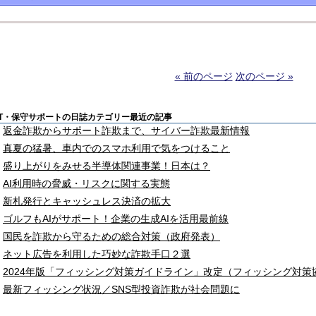
« 前のページ
次のページ »
IT・保守サポートの日誌カテゴリー最近の記事
返金詐欺からサポート詐欺まで、サイバー詐欺最新情報
真夏の猛暑、車内でのスマホ利用で気をつけること
盛り上がりをみせる半導体関連事業！日本は？
AI利用時の脅威・リスクに関する実態
新札発行とキャッシュレス決済の拡大
ゴルフもAIがサポート！企業の生成AIを活用最前線
国民を詐欺から守るための総合対策（政府発表）
ネット広告を利用した巧妙な詐欺手口２選
2024年版「フィッシング対策ガイドライン」改定（フィッシング対策
最新フィッシング状況／SNS型投資詐欺が社会問題に