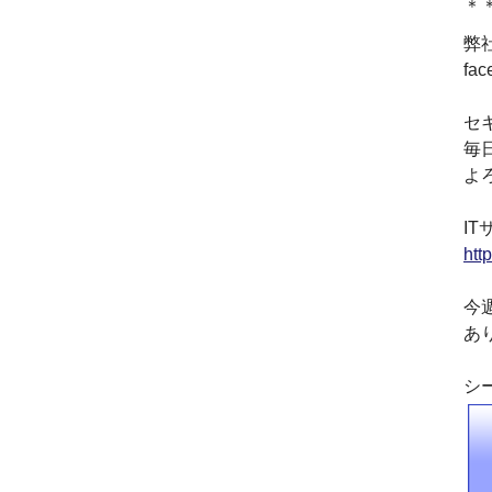
＊
資本金を1000万円に増資
弊
2014.03
『お客様の声』ページの
fa
掲載を始めました
2013.06
セ
『IT・保守サポート用語
毎
集』ページをリニューア
よ
ルしました
2013.04
IT
『キッティング自動化ツ
ール「SetROBO」』の販
htt
売代理店となりました
2013.03
今
『システム延命サービ
あ
ス』の販売代理店となり
ました
シ
2012.12
採用情報の掲載を始めま
した
2012.09
おかげさまで創立3周年を