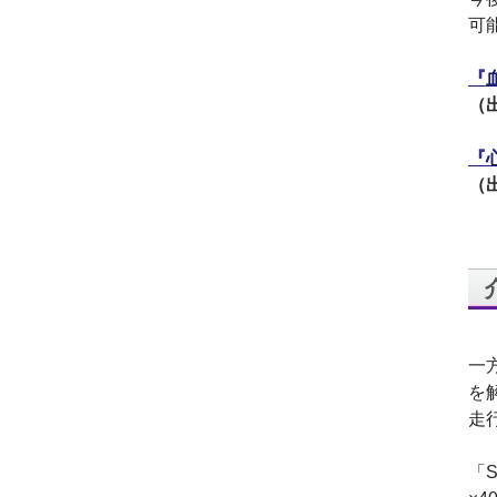
代表取締役 森田のインタ
可
ビューが掲載されました
2019.8
『
「CTSストア」（Yahoo!
（出
ショッピング）
を開設し
ました
『
2018.2
成長企業の新たな刻みを
（出
伝えていくメディア
「Next Page」に、代表取
締役 森田のインタビュー
が掲載されました
2018.1
空撮歴15年の有限会社Ｋ
ＥＬＥＫ様と、ドローン
を使用した撮影、測量、
一
点検業務において業務提
を
携をいたしました。
走
2017.9
ドローン各種保守・業務
「
支援サービスを開始しま
した