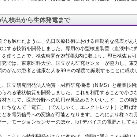
がん検出から生体発電まで
頭でも触れたように、先日医療技術における画期的な発表があ
検出する技術を開発しました。専用の小型検査装置（血液中に約2
）を使うことで、検査時間が2時間以内に収まり、即日検査も
研究では、東京医科大学、国立がん研究センターが協力し、東芝
類のがんの患者と健康な人を99％の精度で識別することに成功
た、国立研究開発法人物質・材料研究機構（NIMS）と産業技
められる液状物質を開発しました。これを利用することで小さ
素材として、医療分野への応用が見込めるといいます。この物
」にちなんで「電石」（でんしゃく、エレクトレット）と呼ば
などを電気信号への変換が可能となります。これにより様々な
サー、モーションセンサーのほか、IoTデバイスの電源として
後、こうした技術開発がさらに進めば、病院に通うことが難し