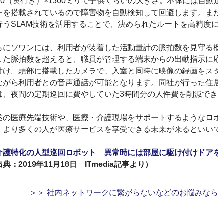
400（奥行き）×1360ミリで子供くらいの大きさ。本体には自
ーを搭載されているので障害物を自動検知して回避します。ま
行うSLAM技術を活用することで、決められたルートを高精度
らにソワンには、利用者が装着した活動量計の脈拍数を見守る
した脈拍数を超えると、職員が管理する端末からの出動指示に
付け。頭部に搭載したカメラで、入室と同時に映像の録画をス
ながら利用者との音声通話が可能となります。同社が行った住
は、夜間の定期巡回に費やしていた3時間分の人件費を削減で
述の医療先端技術や、医療・介護現場をサポートするようなロ
、より多くの人が医療サービスを享受できる未来が来るといい
介護特化の人型巡回ロボット 異常時には部屋に駆け付けドア
典：2019年11月18日 ITmedia記事より）
＞＞ 社内ネットワークに繋がらないなどのお悩みな