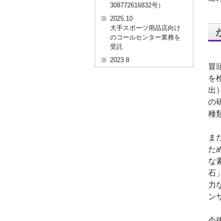
308772616832号）
2025.10
大手スポーツ用品店向け
のコールセンター業務を
受託
2023.8
冒
20代を対象としたWEBセ
を
ミナーのプラットフォー
ム「ニイゼロ★ウェビナ
出
ー」に、代表取締役 森田
の
の対談動画が掲載されま
種
した
2022.9
ま
全国クリニック向け自動
精算機およびPOSシステ
た
ムのコールセンター業務
な
を受託
石
2022.2
力
経営者・決済者限定メデ
ン
ィア「Professional
Online（プロフェッショ
ナルオンライン）」に、
今