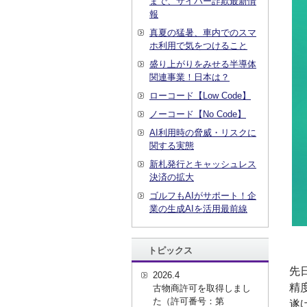
まで、サイバー詐欺最新情
報
真夏の猛暑、車内でのスマ
ホ利用で気をつけること
盛り上がりをみせる半導体
関連事業！日本は？
ローコード【Low Code】
ノーコード【No Code】
AI利用時の脅威・リスクに
関する実態
新札発行とキャッシュレス
決済の拡大
ゴルフもAIがサポート！企
業の生成AIを活用最前線
トピックス
先
2026.4
精
古物商許可を取得しまし
た（許可番号：第
遂