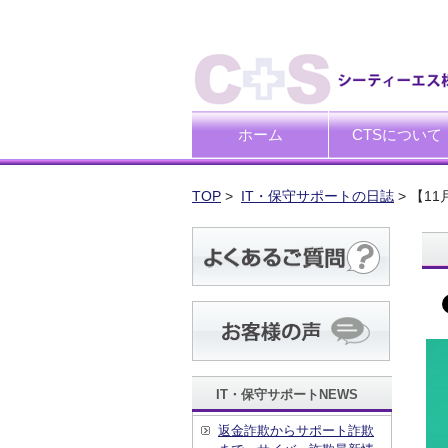
ホーム
CTSについて
ごあいさつ
企業理念
TOP
>
IT・保守サポートの日誌
> 【1
IT・保守サポートNEWS
返金詐欺からサポート詐欺