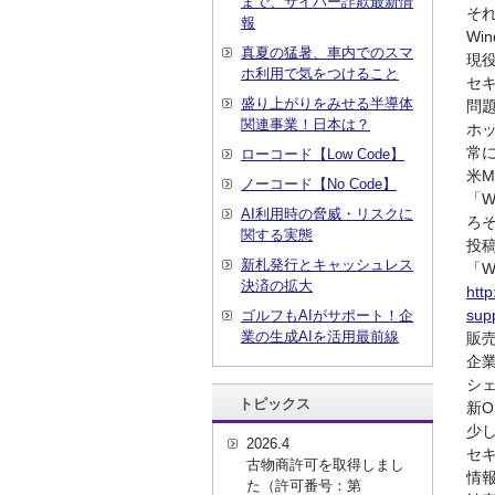
まで、サイバー詐欺最新情
それ
報
Wi
真夏の猛暑、車内でのスマ
現
ホ利用で気をつけること
セ
盛り上がりをみせる半導体
問
関連事業！日本は？
ホ
常
ローコード【Low Code】
米Mi
ノーコード【No Code】
「Wi
AI利用時の脅威・リスクに
ろそ
関する実態
投
新札発行とキャッシュレス
「Wi
決済の拡大
htt
supp
ゴルフもAIがサポート！企
業の生成AIを活用最前線
販売
企業
シ
トピックス
新
少
2026.4
セ
古物商許可を取得しまし
情
た（許可番号：第