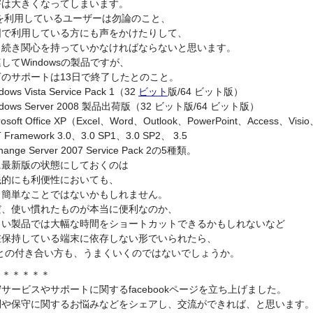
害は大きくなってしまいます。
Pを利用しているユーザーは勿論のこと、
囲で利用している方にも声をかけたりして、
き続き関心を持っていかなければならないと思います。
してWindowsの製品ですが、
下のサポートは13日で終了したとのこと。
dows Vista Service Pack 1（32
ビット
版/64 ビット版）
ndows Server 2008 製品出荷版（32 ビット版/64 ビット版）
rosoft Office XP（Excel、Word、Outlook、PowerPoint、Access、Visi
 Framework 3.0、3.0 SP1、3.0 SP2、 3.5
hange Server 2007 Service Pack 2の5種類。
に最新版の状態にしておくのは
銭的にも利便性においても、
う簡単なことではないかもしれません。
だ、使い慣れたものが本当に便利なのか、
しい製品では大幅な時間をショートカットできるかもしれないなど
在保持している端末に依存しない形でいられたら、
Cとの付き合い方も、うまくいくのではないでしょうか。
＊＊＊＊＊＊
サービスやサポートに関するfacebookページを立ち上げました。
問や保守に関するお悩みなどをシェアし、交流ができれば、と思います