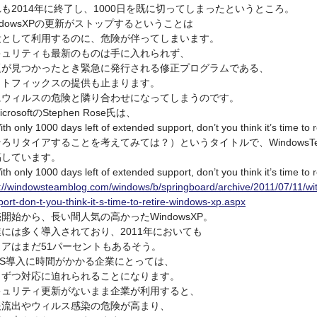
も2014年に終了し、1000日を既に切ってしまったというところ。
ndowsXPの更新がストップするということは
役として利用するのに、危険が伴ってしまいます。
キュリティも最新のものは手に入れられず、
題が見つかったとき緊急に発行される修正プログラムである、
ットフィックスの提供も止まります。
にウィルスの危険と隣り合わせになってしまうのです。
crosoftのStephen Rose氏は、
th only 1000 days left of extended support, don’t you think it’s ti
ろリタイアすることを考えてみては？）というタイトルで、WindowsTe
稿しています。
th only 1000 days left of extended support, don’t you think it’s time
p://windowsteamblog.com/windows/b/springboard/archive/2011/07/11/wit
ort-don-t-you-think-it-s-time-to-retire-windows-xp.aspx
開始から、長い間人気の高かったWindowsXP。
には多く導入されており、2011年においても
ェアはまだ51パーセントもあるそう。
OS導入に時間がかかる企業にとっては、
しずつ対応に迫れられることになります。
キュリティ更新がないまま企業が利用すると、
報流出やウィルス感染の危険が高まり、