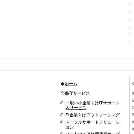
2017.3
日本の中小企業を元気に
するためのサイト「オン
リーストーリー」に、代
表取締役 森田のインタビ
ューが掲載されました
2016.8
環境省「FunToShare」に
賛同・参加しました
2016.5
厚生労働省「イクメンプ
ロジェクト」に賛同・参
加しました
◆
ホーム
2015.11
◇保守サービス
『IT・保守サポート豆知
識』ページを開設しまし
一般中小企業向けITサポート
た
＆サービス
2014.09
SI企業向けアウトソーシング
ホームページをリニュー
トータルサポートソリューシ
アルしました
ョン
2014.09