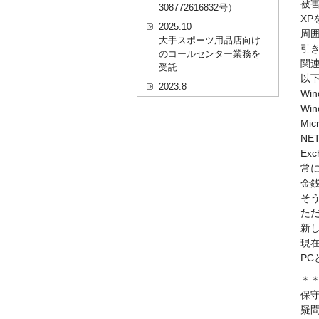
被
308772616832号）
X
2025.10
周
大手スポーツ用品店向け
引
のコールセンター業務を
関連
受託
以
2023.8
Win
20代を対象としたWEBセ
Wi
ミナーのプラットフォー
Mic
ム「ニイゼロ★ウェビナ
NET
ー」に、代表取締役 森田
Exc
の対談動画が掲載されま
した
常
金
2022.9
そ
全国クリニック向け自動
た
精算機およびPOSシステ
ムのコールセンター業務
新
を受託
現
P
2022.2
経営者・決済者限定メデ
＊
ィア「Professional
保守
Online（プロフェッショ
疑
ナルオンライン）」に、