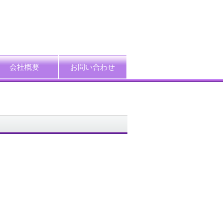
会社概要
お問い合わせ
ード
企業情報
アクセス
プライバシーポリシー
情報セキュリティ方針
特定個人情報等の適正取扱い基本方針
採用情報