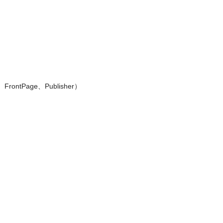
o、FrontPage、Publisher）
。