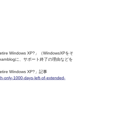
me to retire Windows XP?」（WindowsXPをそ
amblogに、サポート終了の理由などを
 to retire Windows XP?」記事
h-only-1000-days-left-of-extended-