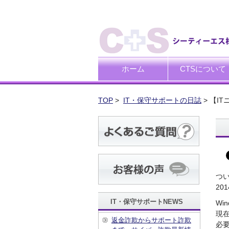
ホーム
CTSについて
ごあいさつ
企業理念
TOP
>
IT・保守サポートの日誌
> 【I
つい
20
IT・保守サポートNEWS
Wi
現
返金詐欺からサポート詐欺
必