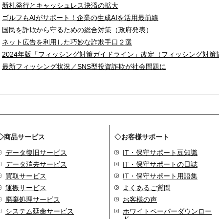
新札発行とキャッシュレス決済の拡大
ゴルフもAIがサポート！企業の生成AIを活用最前線
国民を詐欺から守るための総合対策（政府発表）
ネット広告を利用した巧妙な詐欺手口２選
2024年版「フィッシング対策ガイドライン」改定（フィッシング対策
最新フィッシング状況／SNS型投資詐欺が社会問題に
◇商品サービス
◇お客様サポート
データ復旧サービス
IT・保守サポート豆知識
データ消去サービス
IT・保守サポートの日誌
買取サービス
IT・保守サポート用語集
運搬サービス
よくあるご質問
廃棄処理サービス
お客様の声
システム延命サービス
ホワイトペーパーダウンロー