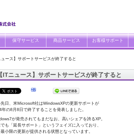
保守サービス
商品サービス
お客様サポート
一般中小企業向けITサポート&サービス
SI企業向けアウトソーシング
トータルサポートソリューション
ハードウエア修理代行サービス
データ復旧サービス
データ消去サービス
買取サービス
運搬サービス
廃棄処理サービス
システム延命サービス
キッティング自動化ツール「SetROBO」
よくあるご質問
お客様の声
IT・保守サポート豆知識
IT・保守サポートNEWS
ITサポート用語集
ホワイトペーパーダウンロ
Tニュース】サポートサービスが終了すると
【ITニュース】サポートサービスが終了すると
先日、米Microsoft社はWindowsXPの更新サポートが
14年の8月8日で終了することを発表しました。
ndows7が発売されてもまだなお、高いシェアを誇るXP。
在でも「延長サポート」というフェイズに入っており、
要最小限の更新が提供される状態となっています。