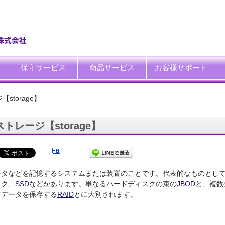
保守サービス
商品サービス
お客様サポート
一般中小企業向けITサポート&サービス
SI企業向けアウトソーシング
トータルサポートソリューション
ハードウエア修理代行サービス
データ復旧サービス
データ消去サービス
買取サービス
運搬サービス
廃棄処理サービス
システム延命サービス
キッティング自動化ツール「SetROBO」
よくあるご質問
お客様の声
IT・保守サポート豆知識
IT・保守サポートNEWS
ITサポート用語集
ホワイトペーパーダウンロ
storage】
ストレージ【storage】
ータなどを記憶するシステムまたは装置のことです。代表的なものとし
スク、
SSD
などがあります。単なるハードディスクの束の
JBOD
と、複数
てデータを保存する
RAID
とに大別されます。