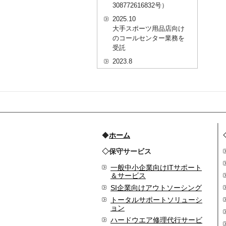
308772616832号）
2025.10
大手スポーツ用品店向け
のコールセンター業務を
受託
2023.8
20代を対象としたWEBセ
ミナーのプラットフォー
ム「ニイゼロ★ウェビナ
ー」に、代表取締役 森田
の対談動画が掲載されま
した
2022.9
◆
ホーム
全国クリニック向け自動
◇保守サービス
精算機およびPOSシステ
ムのコールセンター業務
一般中小企業向けITサポート
を受託
＆サービス
2022.2
SI企業向けアウトソーシング
経営者・決済者限定メデ
トータルサポートソリューシ
ィア「Professional
ョン
Online（プロフェッショ
ハードウエア修理代行サービ
ナルオンライン）」に、