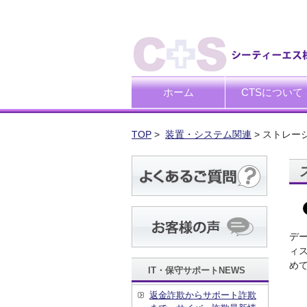
ホーム
CTSについて
ごあいさつ
企業理念
TOP
>
装置・システム関連
> ストレージ【
デ
ィ
め
IT・保守サポートNEWS
返金詐欺からサポート詐欺