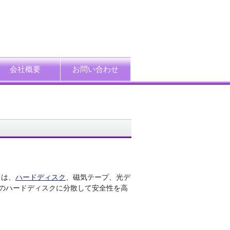
会社概要
お問い合わせ
ード
企業情報
アクセス
プライバシーポリシー
情報セキュリティ方針
特定個人情報等の適正取扱い基本方針
採用情報
ては、
ハードディスク
、磁気テープ、光デ
のハードディスクに分散して安全性を高