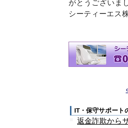
がとうございま
迎えました
2012.07
シーティーエス
東京都千代田区神田に営
業所を移転
2011.06
facebookページ『ITサポ
ート＆サービス情報局』
を開設
2011.03
次世代型顧客獲得ツール
『Navigator』の販売代理
店となりました
アプライアンスサーバー
の２４時間３６５日オン
サイト保守を受託
2010.09
東京都中央区築地に営業
所を開設
IT・保守サポー
2010.05
ＮＡＳシステムの２４時
返金詐欺から
間３６５日オンサイト保