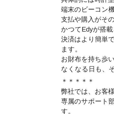
2017.3
端末のビーコン
日本の中小企業を元気に
するためのサイト「オン
支払や購入がそ
リーストーリー」に、代
表取締役 森田のインタビ
かつてEdyが搭
ューが掲載されました
2016.8
決済はより簡単
環境省「FunToShare」に
賛同・参加しました
ます。
2016.5
お財布を持ち歩
厚生労働省「イクメンプ
ロジェクト」に賛同・参
なくなる日も、
加しました
2015.11
『IT・保守サポート豆知
＊＊＊＊＊
識』ページを開設しまし
た
弊社では、お客様
2014.09
専属のサポート
ホームページをリニュー
アルしました
す。
2014.09