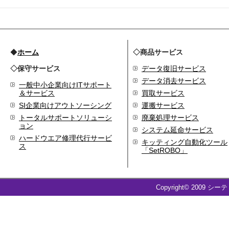
2009.09
ホームページを開設
◆
ホーム
◇商品サービス
◇保守サービス
データ復旧サービス
データ消去サービス
一般中小企業向けITサポート
＆サービス
買取サービス
SI企業向けアウトソーシング
運搬サービス
トータルサポートソリューシ
廃棄処理サービス
ョン
システム延命サービス
ハードウエア修理代行サービ
キッティング自動化ツール
ス
「SetROBO」
Copyright© 2009 シー