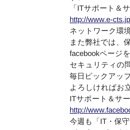
資本金を1000万円に増資
「ITサポート＆
2014.03
『お客様の声』ページの
http://www.e-cts.jp
掲載を始めました
ネットワーク環
2013.06
『IT・保守サポート用語
また弊社では、
集』ページをリニューア
ルしました
facebookペ
2013.04
『キッティング自動化ツ
セキュリティの
ール「SetROBO」』の販
売代理店となりました
毎日ピックアッ
2013.03
『システム延命サービ
よろしければお
ス』の販売代理店となり
ました
ITサポート＆サー
2012.12
http://www.facebo
採用情報の掲載を始めま
した
今週も「IT・保
2012.09
おかげさまで創立3周年を