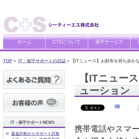
ホーム
CTSについて
保守サービス
ごあいさつ
企業理念
一般中小企業向けITサポー
SI企業向けアウトソーシン
トータルサポートソリュー
ハードウエア修理代行サー
デ
デ
買
運
廃
シ
キ
TOP
>
IT・保守サポートの日誌
> 【ITニュース】お財布を持ち歩か
【ITニュー
ューション
IT・保守サポートNEWS
携帯電話やスマ
返金詐欺からサポート詐欺