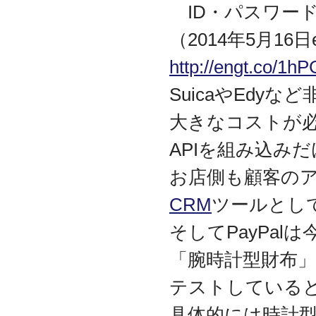
ID・パスワー
代表取締役 森田のインタ
ビューが掲載されました
（2014年5月16
2019.8
「CTSストア」（Yahoo!
http://engt.co/1h
ショッピング）
を開設し
ました
SuicaやEdy
2018.2
成長企業の新たな刻みを
大きなコストが必
伝えていくメディア
「Next Page」に、代表取
APIを組み込み
締役 森田のインタビュー
が掲載されました
お店側も顧客の
2018.1
CRM
ツールとし
空撮歴15年の有限会社Ｋ
ＥＬＥＫ様と、ドローン
を使用した撮影、測量、
そしてPayPal
点検業務において業務提
携をいたしました。
「腕時計型財布
2017.9
テストしている
ドローン各種保守・業務
支援サービスを開始しま
具体的には時計
した