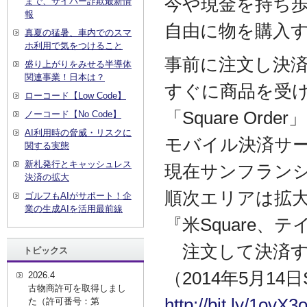
今や現金を持ち
まで、サイバー詐欺最新情
報
自由に物を購入
真夏の猛暑、車内でのスマ
ホ利用で気をつけること
事前に注文し決
盛り上がりをみせる半導体
関連事業！日本は？
すぐに商品を受
ローコード【Low Code】
「Square O
ノーコード【No Code】
AI利用時の脅威・リスクに
モバイル決済サー
関する実態
新札発行とキャッシュレス
現在サンフラン
決済の拡大
順次エリアは拡
ゴルフもAIがサポート！企
業の生成AIを活用最前線
『米Square
注文して決済する「
トピックス
（2014年5月14日S
2026.4
古物商許可を取得しまし
http://bit.ly/1ovX3
た（許可番号：第