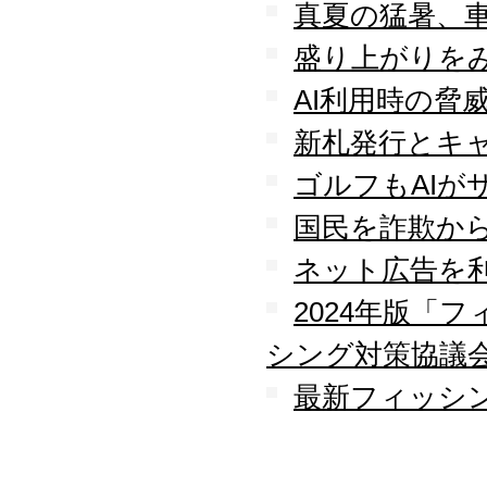
守を受託
真夏の猛暑、
2010.04
盛り上がりを
ロジテック株式会社が運
営する『データ復旧サー
AI利用時の脅
ビス』のサービスパート
ナーとなりました
新札発行とキ
2010.03
大手ハードウェアメーカ
ゴルフもAIが
ーのＰＯＳコールセンタ
ー業務を受託
国民を詐欺か
2010.02
全国寿司チェーン店のタ
ネット広告を
ッチパネルＰＣ設置業務
を受託
2024年版「
2010.01
シング対策協議
デジタルビジネス協同組
合、システムサポート委
最新フィッシン
員会の委員長に就任
2009.12
デジタルビジネス協同組
合に加盟
八王子商工会議所に加盟