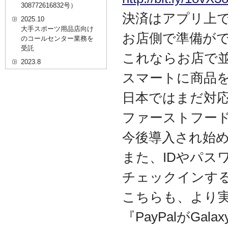
308772616832号）
決済はアプリ上
2025.10
大手スポーツ用品店向け
お店側で準備が
のコールセンター業務を
受託
これならお店で
2023.8
20代を対象としたWEBセ
スマートに商品
ミナーのプラットフォー
ム「ニイゼロ★ウェビナ
日本ではまだ対
ー」に、代表取締役 森田
の対談動画が掲載されま
ファーストフー
した
2022.9
今後導入され始
全国クリニック向け自動
精算機およびPOSシステ
また、IDやパス
ムのコールセンター業務
を受託
チェックインす
2022.2
こちらも、より
経営者・決済者限定メデ
ィア「Professional
『PayPalがGal
Online（プロフェッショ
ナルオンライン）」に、