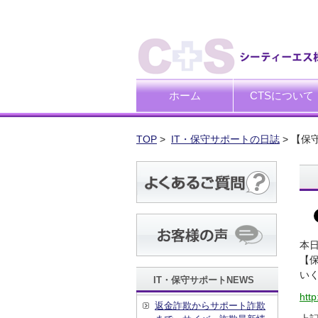
ホーム
CTSについて
ごあいさつ
企業理念
TOP
>
IT・保守サポートの日誌
> 【
本
【
い
IT・保守サポートNEWS
http
返金詐欺からサポート詐欺