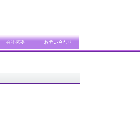
会社概要
お問い合わせ
ード
企業情報
アクセス
プライバシーポリシー
情報セキュリティ方針
特定個人情報等の適正取扱い基本方針
採用情報
て