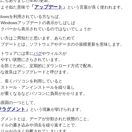
にもありましたIE9の更新。
「
アップデート
」
およそ似た意味で
という言葉が良く使われます。
ndowsを利用されている方ならば、
Windowsアップデートの表示がしばしば
スクバーから表示されているのではないでしょうか
しい方はご周知だと思います、あらためて
ップデートとは、ソフトウェアやデータの小規模更新を意味します。
フトウェアには常に
バグ
やウィルスが
りやすい状態にさらされています。
れを防ぐために、定期的にダウンロード方式で配布。
幅な改良はアップグレードと呼びます。
た、長くパソコンを利用していると
ンストール・アンインストールを繰り返し
作が重くなるなどパソコンに負荷がかかります。
の原因の一つとして、
フラグメント
」
という現象が挙げられます。
ラグメントとは、デーアが分割された状態のこと。
ァイルの書き込みや消去を繰り返すことで、
モリーが小さく分断されてしまいます。