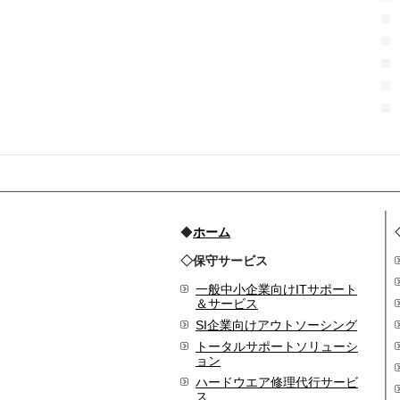
2017.3
日本の中小企業を元気に
するためのサイト「オン
リーストーリー」に、代
表取締役 森田のインタビ
ューが掲載されました
2016.8
環境省「FunToShare」に
賛同・参加しました
2016.5
厚生労働省「イクメンプ
ロジェクト」に賛同・参
◆
ホーム
加しました
◇保守サービス
2015.11
『IT・保守サポート豆知
一般中小企業向けITサポート
識』ページを開設しまし
＆サービス
た
SI企業向けアウトソーシング
2014.09
トータルサポートソリューシ
ホームページをリニュー
ョン
アルしました
ハードウエア修理代行サービ
2014.09
ス