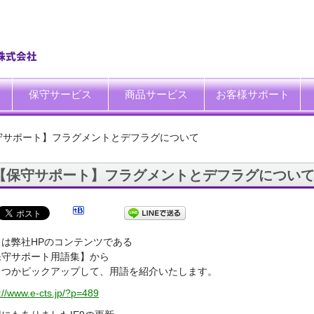
保守サービス
商品サービス
お客様サポート
一般中小企業向けITサポート&サービス
SI企業向けアウトソーシング
トータルサポートソリューション
ハードウエア修理代行サービス
データ復旧サービス
データ消去サービス
買取サービス
運搬サービス
廃棄処理サービス
システム延命サービス
キッティング自動化ツール「SetROBO」
よくあるご質問
お客様の声
IT・保守サポート豆知識
IT・保守サポートNEWS
ITサポート用語集
ホワイトペーパーダウンロ
保守サポート】フラグメントとデフラグについて
【保守サポート】フラグメントとデフラグについ
日は弊社HPのコンテンツである
保守サポート用語集】から
くつかピックアップして、用語を紹介いたします。
://www.e-cts.jp/?p=489