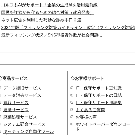
ゴルフもAIがサポート！企業の生成AIを活用最前線
国民を詐欺から守るための総合対策（政府発表）
ネット広告を利用した巧妙な詐欺手口２選
2024年版「フィッシング対策ガイドライン」改定（フィッシング対策
最新フィッシング状況／SNS型投資詐欺が社会問題に
◇商品サービス
◇お客様サポート
データ復旧サービス
IT・保守サポート豆知識
データ消去サービス
IT・保守サポートの日誌
買取サービス
IT・保守サポート用語集
運搬サービス
よくあるご質問
廃棄処理サービス
お客様の声
システム延命サービス
ホワイトペーパーダウンロー
ド
キッティング自動化ツール