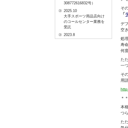
308772616832号）
そ
2025.10
「
大手スポーツ用品店向け
のコールセンター業務を
デ
受託
空
2023.8
処
20代を対象としたWEBセ
寿
ミナーのプラットフォー
何
ム「ニイゼロ★ウェビナ
ー」に、代表取締役 森田
た
の対談動画が掲載されま
一
した
そ
2022.9
用
全国クリニック向け自動
精算機およびPOSシステ
http
ムのコールセンター業務
を受託
＊
2022.2
本
経営者・決済者限定メデ
つ
ィア「Professional
Online（プロフェッショ
た
ナルオンライン）」に、
気