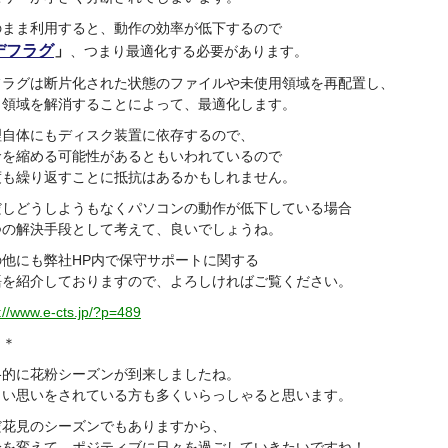
のまま利用すると、動作の効率が低下するので
デフラグ
」
、つまり最適化する必要があります。
フラグは断片化された状態のファイルや未使用領域を再配置し、
き領域を解消することによって、最適化します。
理自体にもディスク装置に依存するので、
命を縮める可能性があるともいわれているので
度も繰り返すことに抵抗はあるかもしれません。
だしどうしようもなくパソコンの動作が低下している場合
つの解決手段として考えて、良いでしょうね。
の他にも弊社HP内で保守サポートに関する
語を紹介しておりますので、よろしければご覧ください。
://www.e-cts.jp/?p=489
＊＊
格的に花粉シーズンが到来しましたね。
らい思いをされている方も多くいらっしゃると思います。
だ花見のシーズンでもありますから、
分を変えて、ポジティブに日々を過ごしていきたいですね！