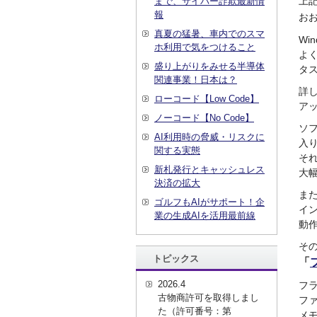
上記
まで、サイバー詐欺最新情
報
お
真夏の猛暑、車内でのスマ
Wi
ホ利用で気をつけること
よく
盛り上がりをみせる半導体
タ
関連事業！日本は？
詳
ローコード【Low Code】
ア
ノーコード【No Code】
ソ
AI利用時の脅威・リスクに
入
関する実態
そ
新札発行とキャッシュレス
大
決済の拡大
ま
ゴルフもAIがサポート！企
イ
業の生成AIを活用最前線
動
そ
トピックス
「
2026.4
フ
古物商許可を取得しまし
フ
た（許可番号：第
メ