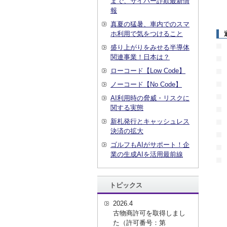
まで、サイバー詐欺最新情
報
真夏の猛暑、車内でのスマ
ホ利用で気をつけること
盛り上がりをみせる半導体
関連事業！日本は？
ローコード【Low Code】
ノーコード【No Code】
AI利用時の脅威・リスクに
関する実態
新札発行とキャッシュレス
決済の拡大
ゴルフもAIがサポート！企
業の生成AIを活用最前線
トピックス
2026.4
古物商許可を取得しまし
た（許可番号：第