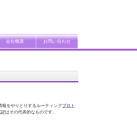
会社概要
お問い合わせ
ード
企業情報
アクセス
プライバシーポリシー
情報セキュリティ方針
特定個人情報等の適正取扱い基本方針
採用情報
で経路情報をやりとりするルーティング
プロト
GP
はその代表的なものです。