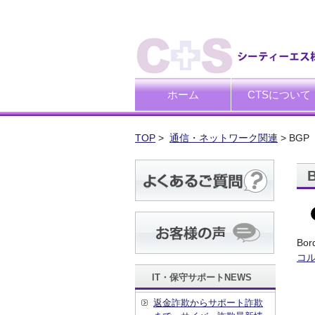
ホーム
CTSについて
ごあいさつ
企業理念
TOP
>
通信・ネットワーク関連
> BGP【b
Bo
コ
IT・保守サポートNEWS
返金詐欺からサポート詐欺