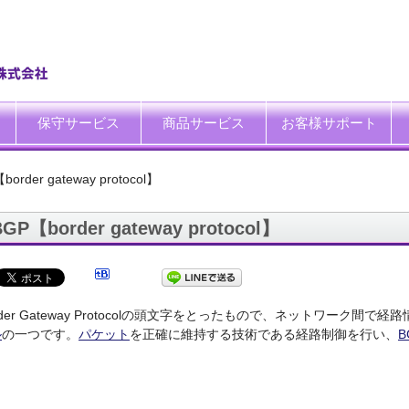
保守サービス
商品サービス
お客様サポート
一般中小企業向けITサポート&サービス
SI企業向けアウトソーシング
トータルサポートソリューション
ハードウエア修理代行サービス
データ復旧サービス
データ消去サービス
買取サービス
運搬サービス
廃棄処理サービス
システム延命サービス
キッティング自動化ツール「SetROBO」
よくあるご質問
お客様の声
IT・保守サポート豆知識
IT・保守サポートNEWS
ITサポート用語集
ホワイトペーパーダウンロ
order gateway protocol】
BGP【border gateway protocol】
rder Gateway Protocolの頭文字をとったもので、ネットワーク間
ル
の一つです。
パケット
を正確に維持する技術である経路制御を行い、
B