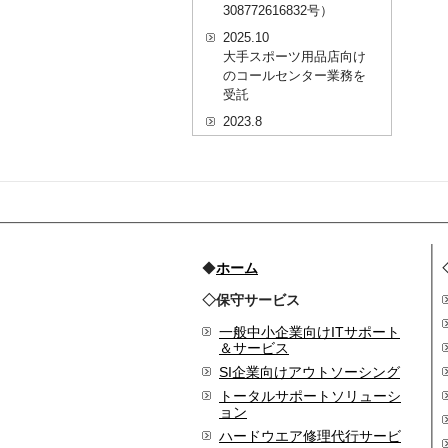
308772616832号）
2025.10
大手スポーツ用品店向け
のコールセンター業務を
受託
2023.8
20代を対象としたWEBセ
ミナーのプラットフォー
ム「ニイゼロ★ウェビナ
ー」に、代表取締役 森田
の対談動画が掲載されま
した
2022.9
◆
ホーム
全国クリニック向け自動
◇保守サービス
精算機およびPOSシステ
ムのコールセンター業務
一般中小企業向けITサポート
を受託
＆サービス
2022.2
SI企業向けアウトソーシング
経営者・決済者限定メデ
トータルサポートソリューシ
ィア「Professional
ョン
Online（プロフェッショ
ハードウエア修理代行サービ
ナルオンライン）」に、