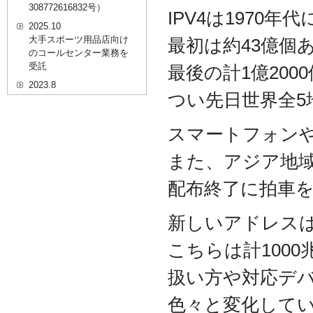
308772616832号）
IPV4は1970
2025.10
大手スポーツ用品店向け
最初は約43億個
のコールセンター業務を
受託
最後の計1億200
2023.8
つい先日世界全5
20代を対象としたWEBセ
ミナーのプラットフォー
ム「ニイゼロ★ウェビナ
スマートフォンや
ー」に、代表取締役 森田
の対談動画が掲載されま
また、アジア地域
した
2022.9
配布終了に拍車
全国クリニック向け自動
精算機およびPOSシステ
新しいアドレスは
ムのコールセンター業務
を受託
こちらは計100
2022.2
経営者・決済者限定メデ
扱い方や対応デ
ィア「Professional
Online（プロフェッショ
色々と変化して
ナルオンライン）」に、