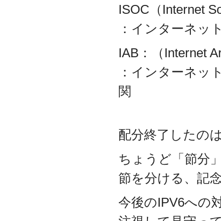
ISOC（Internet S
2017.3
日本の中小企業を元気に
：インターネッ
するためのサイト「オン
リーストーリー」に、代
表取締役 森田のインタビ
IAB：（Internet Ar
ューが掲載されました
：インターネッ
2016.8
環境省「FunToShare」に
関
賛同・参加しました
2016.5
厚生労働省「イクメンプ
ロジェクト」に賛同・参
配分終了したのは
加しました
2015.11
『IT・保守サポート豆知
ちょうど「節分
識』ページを開設しまし
た
節を分ける、記
2014.09
ホームページをリニュー
今後のIPV6への
アルしました
2014.09