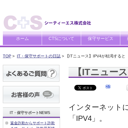
ホーム
CTSについて
保守サービス
ごあいさつ
企業理念
一般中小企業向けITサポー
SI企業向けアウトソーシン
トータルサポートソリュー
ハードウエア修理代行サー
デ
デ
買
運
廃
シ
キ
TOP
>
IT・保守サポートの日誌
> 【ITニュース】IPV4が枯渇すると
【ITニュース
インターネット
IT・保守サポートNEWS
「IPV4」。
返金詐欺からサポート詐欺