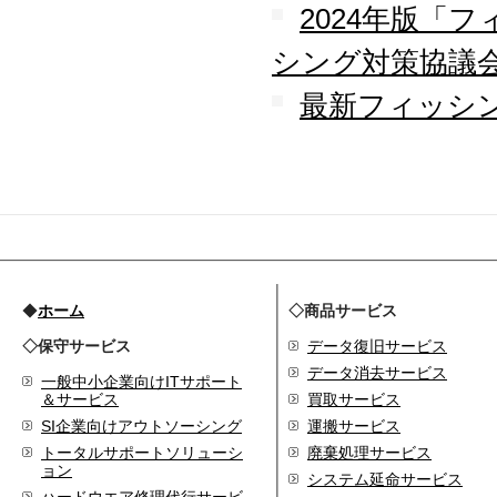
守を受託
2024年版「
2010.04
シング対策協議
ロジテック株式会社が運
営する『データ復旧サー
ビス』のサービスパート
最新フィッシン
ナーとなりました
2010.03
大手ハードウェアメーカ
ーのＰＯＳコールセンタ
ー業務を受託
2010.02
全国寿司チェーン店のタ
ッチパネルＰＣ設置業務
を受託
◆
ホーム
◇商品サービス
2010.01
◇保守サービス
データ復旧サービス
デジタルビジネス協同組
データ消去サービス
合、システムサポート委
一般中小企業向けITサポート
員会の委員長に就任
＆サービス
買取サービス
SI企業向けアウトソーシング
運搬サービス
2009.12
デジタルビジネス協同組
トータルサポートソリューシ
廃棄処理サービス
ョン
合に加盟
システム延命サービス
八王子商工会議所に加盟