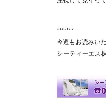
注視して見守っ
資本金を1000万円に増資
2014.03
『お客様の声』ページの
掲載を始めました
2013.06
*******
『IT・保守サポート用語
集』ページをリニューア
ルしました
今週もお読みい
2013.04
『キッティング自動化ツ
シーティーエス
ール「SetROBO」』の販
売代理店となりました
2013.03
『システム延命サービ
ス』の販売代理店となり
ました
2012.12
採用情報の掲載を始めま
した
2012.09
おかげさまで創立3周年を