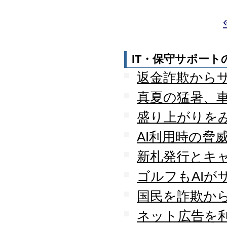
迎えました
2012.07
東京都千代田区神田に営
業所を移転
2011.06
IT・保守サポー
facebookページ『ITサポ
ート＆サービス情報局』
返金詐欺から
を開設
真夏の猛暑、
2011.03
次世代型顧客獲得ツール
盛り上がりを
『Navigator』の販売代理
店となりました
AI利用時の脅
アプライアンスサーバー
の２４時間３６５日オン
新札発行とキ
サイト保守を受託
2010.09
ゴルフもAIが
東京都中央区築地に営業
所を開設
国民を詐欺か
2010.05
ＮＡＳシステムの２４時
ネット広告を
間３６５日オンサイト保