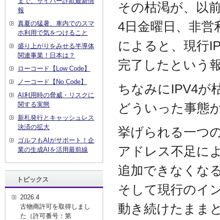
まで、サイバー詐欺最新情
その枯渇が、以
報
4日金曜日、非営
真夏の猛暑、車内でのスマ
ホ利用で気をつけること
によると、現行I
盛り上がりをみせる半導体
関連事業！日本は？
完了したという
ローコード【Low Code】
ノーコード【No Code】
ちなみにIPV4
AI利用時の脅威・リスクに
関する実態
どういった事態
新札発行とキャッシュレス
決済の拡大
挙げられる一つ
ゴルフもAIがサポート！企
アドレス不足に
業の生成AIを活用最前線
追加できなくな
トピックス
そして現行のイ
2026.4
動き続けたまま
古物商許可を取得しまし
た（許可番号：第