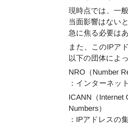
代表取締役 森田のインタ
現時点では、一
ビューが掲載されました
2019.8
当面影響はない
「CTSストア」（Yahoo!
ショッピング）
を開設し
急に焦る必要は
ました
2018.2
また、このIPア
成長企業の新たな刻みを
伝えていくメディア
以下の団体によっ
「Next Page」に、代表取
締役 森田のインタビュー
が掲載されました
NRO（Number Res
2018.1
空撮歴15年の有限会社Ｋ
：インターネッ
ＥＬＥＫ様と、ドローン
を使用した撮影、測量、
ICANN（Internet C
点検業務において業務提
携をいたしました。
Numbers）
2017.9
ドローン各種保守・業務
：IPアドレスの
支援サービスを開始しま
した