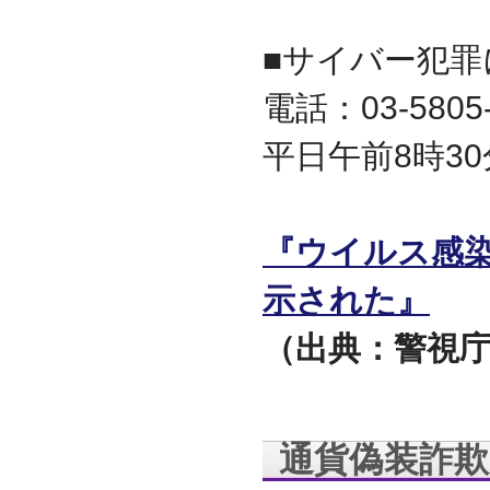
守を受託
2010.04
■サイバー犯罪
ロジテック株式会社が運
営する『データ復旧サー
ビス』のサービスパート
電話：03-5805-
ナーとなりました
2010.03
平日午前8時3
大手ハードウェアメーカ
ーのＰＯＳコールセンタ
ー業務を受託
2010.02
『ウイルス感
全国寿司チェーン店のタ
ッチパネルＰＣ設置業務
示された』
を受託
2010.01
（出典：警視
デジタルビジネス協同組
合、システムサポート委
員会の委員長に就任
2009.12
デジタルビジネス協同組
通貨偽装詐欺
合に加盟
八王子商工会議所に加盟