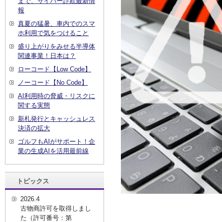
まで、サイバー詐欺最新情
報
真夏の猛暑、車内でのスマ
ホ利用で気をつけること
盛り上がりをみせる半導体
関連事業！日本は？
ローコード【Low Code】
ノーコード【No Code】
AI利用時の脅威・リスクに
関する実態
新札発行とキャッシュレス
決済の拡大
ゴルフもAIがサポート！企
業の生成AIを活用最前線
トピックス
2026.4
古物商許可を取得しまし
た（許可番号：第