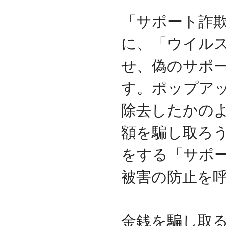
代表取締役 森田のインタ
ビューが掲載されました
「サポート詐
2019.8
「CTSストア」（Yahoo!
に、「ウイル
ショッピング）
を開設し
ました
せ、偽のサポ
2018.2
成長企業の新たな刻みを
す。ポップア
伝えていくメディア
「Next Page」に、代表取
除去したかの
締役 森田のインタビュー
が掲載されました
額を騙し取ろ
2018.1
空撮歴15年の有限会社Ｋ
をする「サポ
ＥＬＥＫ様と、ドローン
を使用した撮影、測量、
点検業務において業務提
被害の防止を
携をいたしました。
2017.9
ドローン各種保守・業務
支援サービスを開始しま
金銭を騙し取
した