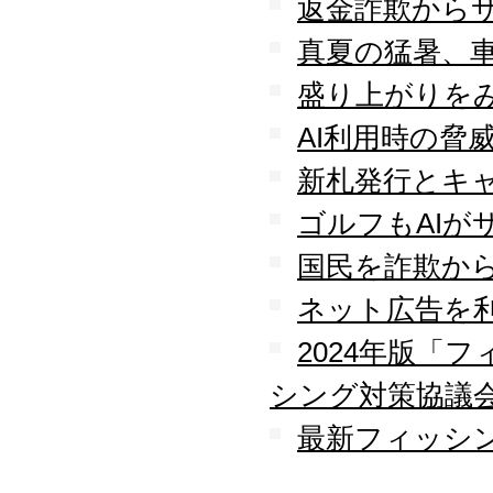
返金詐欺から
真夏の猛暑、
盛り上がりを
AI利用時の脅
新札発行とキ
ゴルフもAIが
国民を詐欺か
ネット広告を
2024年版「
シング対策協議
最新フィッシン