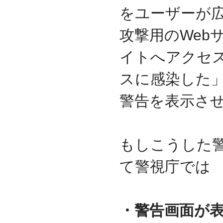
資本金を1000万円に増資
をユーザーが
2014.03
『お客様の声』ページの
攻撃用のWeb
掲載を始めました
2013.06
イトへアクセ
『IT・保守サポート用語
集』ページをリニューア
スに感染した
ルしました
2013.04
警告を表示さ
『キッティング自動化ツ
ール「SetROBO」』の販
売代理店となりました
2013.03
もしこうした
『システム延命サービ
ス』の販売代理店となり
て警視庁では
ました
2012.12
採用情報の掲載を始めま
した
・警告画面が
2012.09
おかげさまで創立3周年を