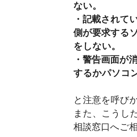
ない。
迎えました
2012.07
・記載されて
東京都千代田区神田に営
業所を移転
側が要求する
2011.06
facebookページ『ITサポ
をしない。
ート＆サービス情報局』
を開設
・警告画面が
2011.03
次世代型顧客獲得ツール
『Navigator』の販売代理
するかパソコ
店となりました
アプライアンスサーバー
の２４時間３６５日オン
サイト保守を受託
と注意を呼び
2010.09
東京都中央区築地に営業
また、こうし
所を開設
2010.05
相談窓口へご
ＮＡＳシステムの２４時
間３６５日オンサイト保