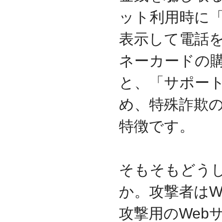
2017.3
ット利用時に
日本の中小企業を元気に
するためのサイト「オン
表示して電話
リーストーリー」に、代
表取締役 森田のインタビ
ネーカードの
ューが掲載されました
2016.8
と、「サポート
環境省「FunToShare」に
賛同・参加しました
め、特殊詐欺
2016.5
厚生労働省「イクメンプ
特徴です。
ロジェクト」に賛同・参
加しました
2015.11
『IT・保守サポート豆知
識』ページを開設しまし
そもそもどう
た
2014.09
か。攻撃者はW
ホームページをリニュー
アルしました
攻撃用のWeb
2014.09