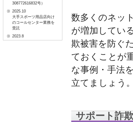
308772616832号）
2025.10
数多くのネッ
大手スポーツ用品店向け
のコールセンター業務を
が増加してい
受託
2023.8
欺被害を防ぐ
20代を対象としたWEBセ
ミナーのプラットフォー
ム「ニイゼロ★ウェビナ
ておくことが
ー」に、代表取締役 森田
の対談動画が掲載されま
な事例・手法
した
2022.9
立てましょう
全国クリニック向け自動
精算機およびPOSシステ
ムのコールセンター業務
を受託
2022.2
サポート詐
経営者・決済者限定メデ
ィア「Professional
Online（プロフェッショ
ナルオンライン）」に、