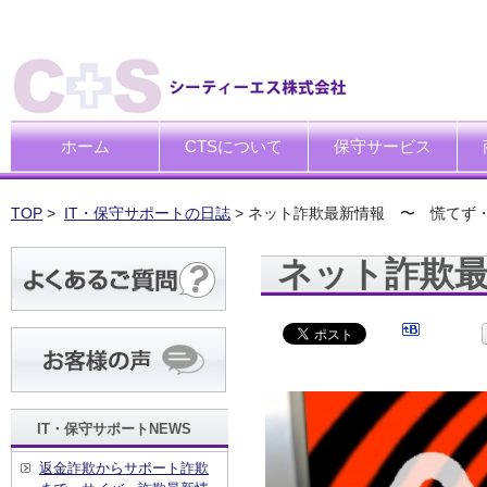
ホーム
CTSについて
保守サービス
ごあいさつ
企業理念
一般中小企業向けITサポー
SI企業向けアウトソーシン
トータルサポートソリュー
ハードウエア修理代行サー
デ
デ
買
運
廃
シ
キ
TOP
>
IT・保守サポートの日誌
> ネット詐欺最新情報 〜 慌てず
ネット詐欺
IT・保守サポートNEWS
返金詐欺からサポート詐欺