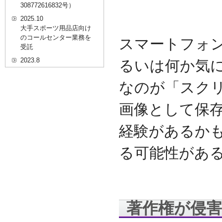
308772616832号）
2025.10
大手スポーツ用品店向け
のコールセンター業務を
スマートフォ
受託
2023.8
るいは何か気
20代を対象としたWEBセ
ミナーのプラットフォー
なのが「スク
ム「ニイゼロ★ウェビナ
ー」に、代表取締役 森田
画像として保
の対談動画が掲載されま
した
経験があるか
2022.9
全国クリニック向け自動
る可能性があ
精算機およびPOSシステ
ムのコールセンター業務
を受託
2022.2
経営者・決済者限定メデ
ィア「Professional
著作権が侵
Online（プロフェッショ
ナルオンライン）」に、