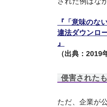
された例はな
迎えました
2012.07
東京都千代田区神田に営
業所を移転
『「意味のな
2011.06
facebookページ『ITサポ
違法ダウンロー
ート＆サービス情報局』
を開設
』
2011.03
次世代型顧客獲得ツール
（出典：2019年
『Navigator』の販売代理
店となりました
アプライアンスサーバー
の２４時間３６５日オン
サイト保守を受託
侵害された
2010.09
東京都中央区築地に営業
所を開設
2010.05
ＮＡＳシステムの２４時
ただ、企業が公
間３６５日オンサイト保