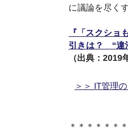
に議論を尽く
『「スクショ
引きは？ “違
（出典：2019年
＞＞ IT管
＊＊＊＊＊＊