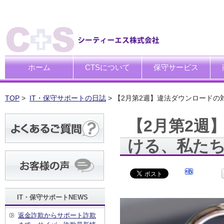
ホーム
CTSについて
保守サービス
ごあいさつ
企業理念
一般中小企業向けITサポー
SI企業向けアウトソーシン
トータルサポートソリュー
ハードウエア修理代行サー
デ
デ
買
運
廃
シ
キ
TOP
>
IT・保守サポートの日誌
> 【2月第2週】違法ダウンロード
【2月第2週
ける、私た
IT・保守サポートNEWS
返金詐欺からサポート詐欺