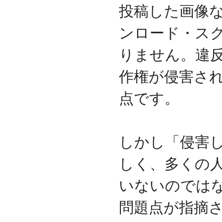
守を受託
投稿した画像
2010.04
ロジテック株式会社が運
ンロード・ス
営する『データ復旧サー
ビス』のサービスパート
りません。違
ナーとなりました
2010.03
作権が侵害さ
大手ハードウェアメーカ
ーのＰＯＳコールセンタ
点です。
ー業務を受託
2010.02
全国寿司チェーン店のタ
ッチパネルＰＣ設置業務
を受託
しかし「侵害
2010.01
デジタルビジネス協同組
しく、多くの
合、システムサポート委
員会の委員長に就任
いないのでは
2009.12
デジタルビジネス協同組
問題点が指摘
合に加盟
八王子商工会議所に加盟