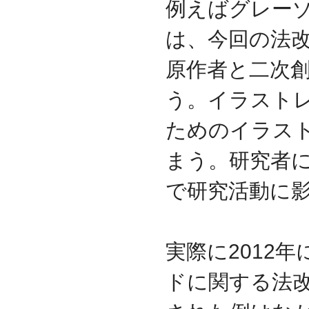
例えばグレー
資本金を1000万円に増資
2014.03
は、今回の法
『お客様の声』ページの
掲載を始めました
原作者と二次
2013.06
『IT・保守サポート用語
う。イラスト
集』ページをリニューア
ルしました
ためのイラス
2013.04
『キッティング自動化ツ
まう。研究者に
ール「SetROBO」』の販
売代理店となりました
で研究活動に
2013.03
『システム延命サービ
ス』の販売代理店となり
ました
実際に2012
2012.12
採用情報の掲載を始めま
した
ドに関する法
2012.09
おかげさまで創立3周年を