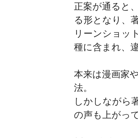
正案が通ると
2017.3
日本の中小企業を元気に
る形となり、
するためのサイト「オン
リーストーリー」に、代
表取締役 森田のインタビ
リーンショッ
ューが掲載されました
種に含まれ、
2016.8
環境省「FunToShare」に
賛同・参加しました
2016.5
厚生労働省「イクメンプ
本来は漫画家
ロジェクト」に賛同・参
加しました
法。
2015.11
『IT・保守サポート豆知
しかしながら
識』ページを開設しまし
た
の声も上がっ
2014.09
ホームページをリニュー
アルしました
2014.09