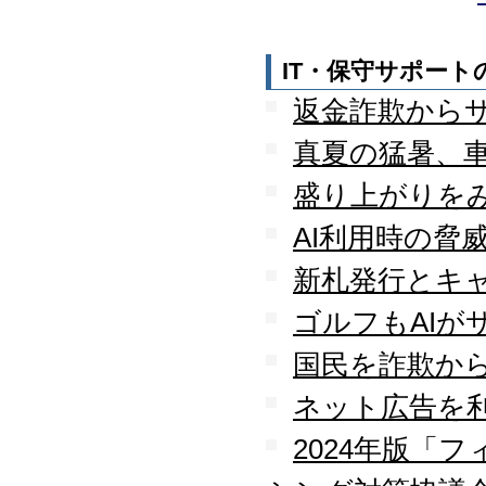
IT・保守サポー
返金詐欺から
真夏の猛暑、
盛り上がりを
AI利用時の脅
新札発行とキ
ゴルフもAIが
国民を詐欺か
ネット広告を
2024年版「