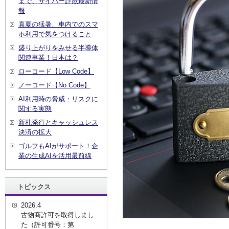
まで、サイバー詐欺最新情
報
真夏の猛暑、車内でのスマ
ホ利用で気をつけること
盛り上がりをみせる半導体
関連事業！日本は？
ローコード【Low Code】
ノーコード【No Code】
AI利用時の脅威・リスクに
関する実態
新札発行とキャッシュレス
決済の拡大
ゴルフもAIがサポート！企
業の生成AIを活用最前線
トピックス
2026.4
古物商許可を取得しまし
た（許可番号：第