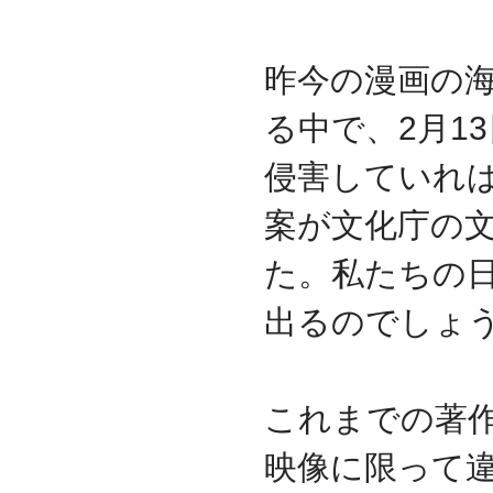
代表取締役 森田のインタ
ビューが掲載されました
2019.8
昨今の漫画の
「CTSストア」（Yahoo!
ショッピング）
を開設し
る中で、2月1
ました
2018.2
侵害していれ
成長企業の新たな刻みを
伝えていくメディア
案が文化庁の
「Next Page」に、代表取
締役 森田のインタビュー
が掲載されました
た。私たちの
2018.1
空撮歴15年の有限会社Ｋ
出るのでしょ
ＥＬＥＫ様と、ドローン
を使用した撮影、測量、
点検業務において業務提
携をいたしました。
これまでの著
2017.9
ドローン各種保守・業務
映像に限って
支援サービスを開始しま
した