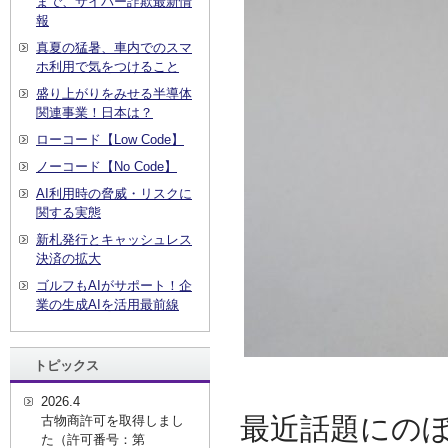
まで、サイバー詐欺最新情
報
真夏の猛暑、車内でのスマ
ホ利用で気をつけること
盛り上がりをみせる半導体
関連事業！日本は？
ローコード【Low Code】
ノーコード【No Code】
AI利用時の脅威・リスクに
関する実態
新札発行とキャッシュレス
決済の拡大
ゴルフもAIがサポート！企
業の生成AIを活用最前線
トピックス
2026.4
最近話題にの
古物商許可を取得しまし
た（許可番号：第