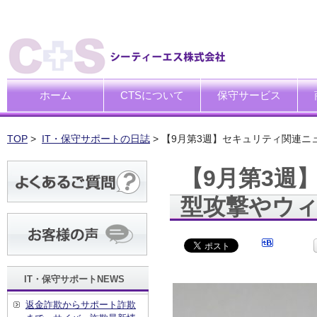
ホーム
CTSについて
保守サービス
ごあいさつ
企業理念
一般中小企業向けITサポー
SI企業向けアウトソーシン
トータルサポートソリュー
ハードウエア修理代行サー
デ
デ
買
運
廃
シ
キ
TOP
>
IT・保守サポートの日誌
> 【9月第3週】セキュリティ関連
【9月第3週
型攻撃やウ
IT・保守サポートNEWS
返金詐欺からサポート詐欺