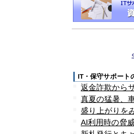
IT・保守サポー
返金詐欺から
真夏の猛暑、
盛り上がりを
AI利用時の脅