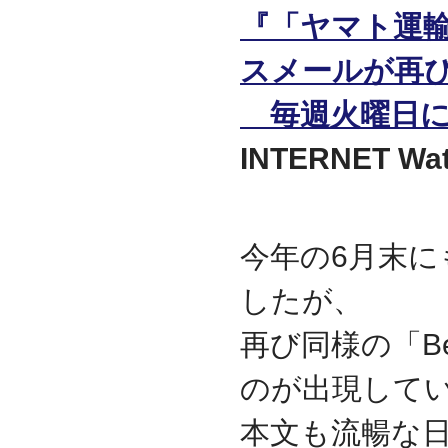
代表取締役 森田のインタ
『「ヤマト運
ビューが掲載されました
2019.8
スメールが再
「CTSストア」（Yahoo!
ショッピング）
を開設し
毎週火曜日に
ました
2018.2
INTERNET 
成長企業の新たな刻みを
伝えていくメディア
「Next Page」に、代表取
締役 森田のインタビュー
が掲載されました
今年の6月末
2018.1
空撮歴15年の有限会社Ｋ
したが、
ＥＬＥＫ様と、ドローン
を使用した撮影、測量、
再び同様の「Be
点検業務において業務提
携をいたしました。
のが出現して
2017.9
ドローン各種保守・業務
本文も流暢な
支援サービスを開始しま
した