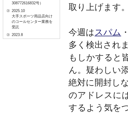
308772616832号）
取り上げます
2025.10
大手スポーツ用品店向け
のコールセンター業務を
受託
今週は
スパム
2023.8
20代を対象としたWEBセ
多く検出され
ミナーのプラットフォー
ム「ニイゼロ★ウェビナ
もしかすると
ー」に、代表取締役 森田
の対談動画が掲載されま
した
ん。疑わしい
2022.9
絶対に開封し
全国クリニック向け自動
精算機およびPOSシステ
ムのコールセンター業務
のアドレスに
を受託
2022.2
するよう気を
経営者・決済者限定メデ
ィア「Professional
Online（プロフェッショ
ナルオンライン）」に、