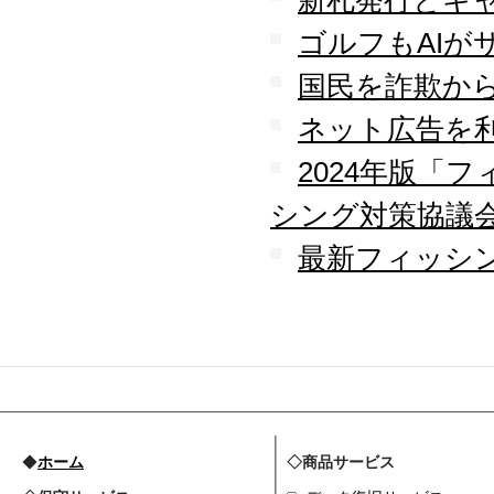
新札発行とキ
ゴルフもAIが
国民を詐欺か
ネット広告を
2024年版「
シング対策協議
最新フィッシン
◆
ホーム
◇商品サービス