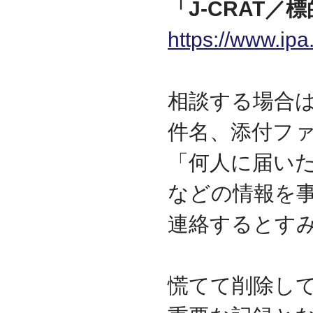
「J-CRAT
迎えました
2012.07
https://www.ipa
東京都千代田区神田に営
業所を移転
2011.06
facebookページ『ITサポ
相談する場合
ート＆サービス情報局』
を開設
件名、添付フ
2011.03
次世代型顧客獲得ツール
「何人に届い
『Navigator』の販売代理
店となりました
アプライアンスサーバー
などの情報を
の２４時間３６５日オン
サイト保守を受託
連絡するとす
2010.09
東京都中央区築地に営業
所を開設
2010.05
慌てて削除し
ＮＡＳシステムの２４時
間３６５日オンサイト保