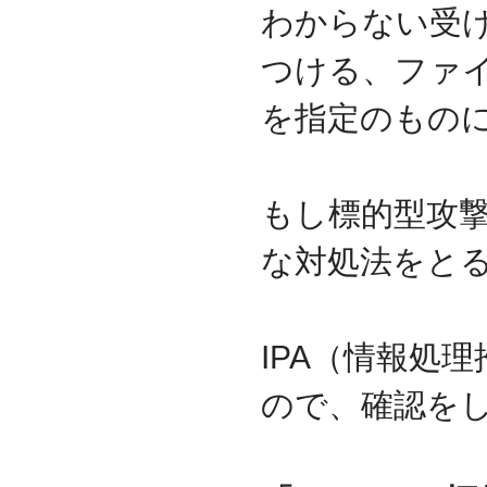
わからない受
資本金を1000万円に増資
2014.03
つける、ファ
『お客様の声』ページの
掲載を始めました
を指定のもの
2013.06
『IT・保守サポート用語
集』ページをリニューア
ルしました
もし標的型攻
2013.04
『キッティング自動化ツ
ール「SetROBO」』の販
な対処法をと
売代理店となりました
2013.03
『システム延命サービ
ス』の販売代理店となり
IPA（情報処
ました
2012.12
ので、確認を
採用情報の掲載を始めま
した
2012.09
おかげさまで創立3周年を