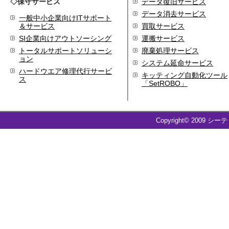
◇保守サービス
データ復旧サービス
データ消去サービス
一般中小企業向けITサポート
＆サービス
買取サービス
SI企業向けアウトソーシング
運搬サービス
トータルサポートソリューシ
廃棄処理サービス
ョン
システム延命サービス
ハードウエア修理代行サービ
キッティング自動化ツール
ス
「SetROBO」
Copyright© 2009 シー