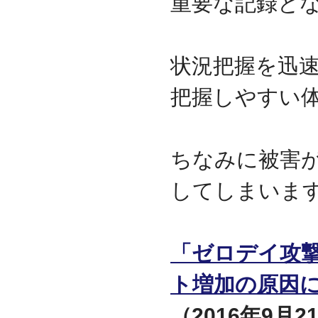
重要な記録と
守を受託
2010.04
ロジテック株式会社が運
営する『データ復旧サー
状況把握を迅
ビス』のサービスパート
ナーとなりました
把握しやすい
2010.03
大手ハードウェアメーカ
ーのＰＯＳコールセンタ
ー業務を受託
ちなみに被害
2010.02
全国寿司チェーン店のタ
ッチパネルＰＣ設置業務
してしまいま
を受託
2010.01
デジタルビジネス協同組
合、システムサポート委
「ゼロデイ攻撃
員会の委員長に就任
2009.12
ト増加の原因
デジタルビジネス協同組
合に加盟
（2016年9月21
八王子商工会議所に加盟