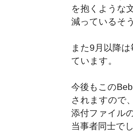
を抱くような
2017.3
日本の中小企業を元気に
するためのサイト「オン
減っているそ
リーストーリー」に、代
表取締役 森田のインタビ
ューが掲載されました
2016.8
また9月以降
環境省「FunToShare」に
賛同・参加しました
ています。
2016.5
厚生労働省「イクメンプ
ロジェクト」に賛同・参
加しました
今後もこのBe
2015.11
『IT・保守サポート豆知
されますので
識』ページを開設しまし
た
添付ファイル
2014.09
ホームページをリニュー
アルしました
当事者同士で
2014.09