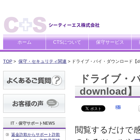
ホーム
CTSについて
保守サービス
ごあいさつ
企業理念
一般中小企業向けITサポー
SI企業向けアウトソーシン
トータルサポートソリュー
ハードウエア修理代行サー
デ
デ
買
運
廃
シ
キ
TOP
>
保守・セキュリティ関連
> ドライブ・バイ・ダウンロード【drive-
ドライブ・バイ
download】
IT・保守サポートNEWS
閲覧するだけで
返金詐欺からサポート詐欺