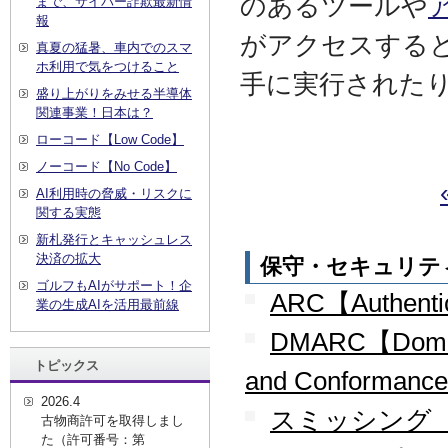
のあるツールや
まで、サイバー詐欺最新情
報
がアクセスする
真夏の猛暑、車内でのスマ
ホ利用で気をつけること
手に実行された
盛り上がりをみせる半導体
関連事業！日本は？
ローコード【Low Code】
ノーコード【No Code】
AI利用時の脅威・リスクに
関する実態
新札発行とキャッシュレス
決済の拡大
保守・セキュリテ
ゴルフもAIがサポート！企
ARC【Authentic
業の生成AIを活用最前線
DMARC【Domain-
トピックス
and Conformanc
2026.4
スミッシング【S
古物商許可を取得しまし
た（許可番号：第