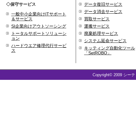
代表取締役 森田のインタ
◇保守サービス
データ復旧サービス
ビューが掲載されました
データ消去サービス
一般中小企業向けITサポート
2019.8
＆サービス
買取サービス
「CTSストア」（Yahoo!
SI企業向けアウトソーシング
運搬サービス
ショッピング）
を開設し
トータルサポートソリューシ
廃棄処理サービス
ました
ョン
システム延命サービス
2018.2
ハードウエア修理代行サービ
キッティング自動化ツール
成長企業の新たな刻みを
ス
「SetROBO」
伝えていくメディア
「Next Page」に、代表取
締役 森田のインタビュー
が掲載されました
Copyright© 2009 シー
2018.1
空撮歴15年の有限会社Ｋ
ＥＬＥＫ様と、ドローン
を使用した撮影、測量、
点検業務において業務提
携をいたしました。
2017.9
ドローン各種保守・業務
支援サービスを開始しま
した