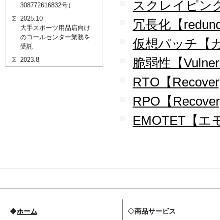
スクレイピング【
308772616832号）
2025.10
冗長化【redund
大手スポーツ用品店向け
のコールセンター業務を
仮想パッチ【
受託
脆弱性【Vulnera
2023.8
20代を対象としたWEBセ
ミナーのプラットフォー
RTO【Recovery
ム「ニイゼロ★ウェビナ
ー」に、代表取締役 森田
RPO【Recovery 
の対談動画が掲載されま
した
EMOTET【
2022.9
全国クリニック向け自動
精算機およびPOSシステ
ムのコールセンター業務
を受託
2022.2
経営者・決済者限定メデ
ィア「Professional
Online（プロフェッショ
◆
ホーム
◇商品サービス
ナルオンライン）」に、