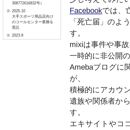
308772616832号）
Facebook
では、
2025.10
大手スポーツ用品店向け
「死亡届」のよ
のコールセンター業務を
受託
す。
2023.8
20代を対象としたWEBセ
mixiは事件や
ミナーのプラットフォー
ム「ニイゼロ★ウェビナ
一時的に非公開
ー」に、代表取締役 森田
の対談動画が掲載されま
Amebaブログ
した
2022.9
が、
全国クリニック向け自動
精算機およびPOSシステ
積極的にアカウ
ムのコールセンター業務
を受託
遺族や関係者か
2022.2
す。
経営者・決済者限定メデ
ィア「Professional
エキサイトやコ
Online（プロフェッショ
ナルオンライン）」に、