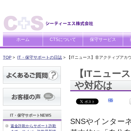
ホーム
CTSについて
保守サービス
ごあいさつ
企業理念
一般中小企業向けITサポー
SI企業向けアウトソーシン
トータルサポートソリュー
ハードウエア修理代行サー
デ
デ
買
運
廃
シ
キ
TOP
>
IT・保守サポートの日誌
> 【ITニュース】非アクティブアカ
【ITニュー
や対応は
IT・保守サポートNEWS
SNSやインター
返金詐欺からサポート詐欺