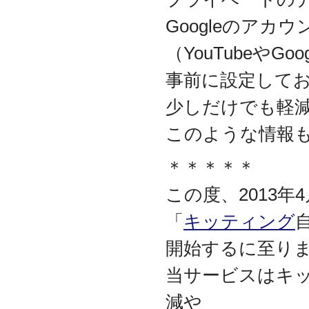
迎えました
Googleのア
2012.07
東京都千代田区神田に営
（YouTubeや
業所を移転
2011.06
事前に設定して
facebookページ『ITサポ
ート＆サービス情報局』
少しだけでも軽
を開設
このような情報
2011.03
次世代型顧客獲得ツール
『Navigator』の販売代理
＊＊＊＊＊
店となりました
アプライアンスサーバー
この度、2013
の２４時間３６５日オン
サイト保守を受託
「
キッティング
2010.09
東京都中央区築地に営業
開始するに至り
所を開設
当サービスはキ
2010.05
ＮＡＳシステムの２４時
減や
間３６５日オンサイト保