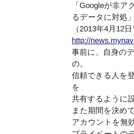
「Googleが
資本金を1000万円に増資
2014.03
るデータに対処
『お客様の声』ページの
掲載を始めました
（2013年4月1
2013.06
『IT・保守サポート用語
http://news.mynav
集』ページをリニューア
ルしました
事前に、自身の
2013.04
の。
『キッティング自動化ツ
ール「SetROBO」』の販
信頼できる人を
売代理店となりました
2013.03
を
『システム延命サービ
ス』の販売代理店となり
共有するように
ました
2012.12
また期間を決め
採用情報の掲載を始めま
した
アカウントを無
2012.09
プライベートの
おかげさまで創立3周年を