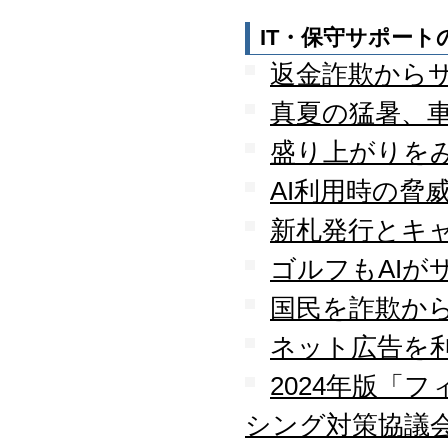
IT・保守サポー
返金詐欺から
真夏の猛暑、
盛り上がりを
AI利用時の脅
新札発行とキ
ゴルフもAIが
国民を詐欺か
ネット広告を
2024年版「
シング対策協議