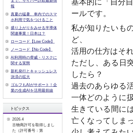
基本的に「自分
まで、サイバー詐欺最新情
報
ールです。
真夏の猛暑、車内でのスマ
ホ利用で気をつけること
私が知りたいも
盛り上がりをみせる半導体
関連事業！日本は？
ど、
ローコード【Low Code】
活用の仕方はそ
ノーコード【No Code】
AI利用時の脅威・リスクに
ただし、ある日
関する実態
新札発行とキャッシュレス
したら？
決済の拡大
過去のあらゆる
ゴルフもAIがサポート！企
業の生成AIを活用最前線
一体どのように
生きている間に
トピックス
亡くなってしま
2026.4
古物商許可を取得しまし
少し考えてみた
た（許可番号：第