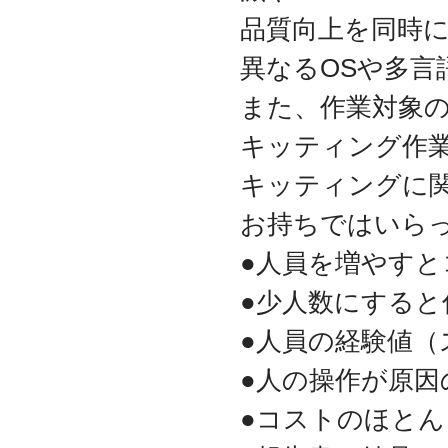
守を受託
品質向上を同時
2010.04
ロジテック株式会社が運
異なるOSや多言
営する『データ復旧サー
ビス』のサービスパート
また、作業対象
ナーとなりました
2010.03
キッティング作
大手ハードウェアメーカ
ーのＰＯＳコールセンタ
キッティングに
ー業務を受託
お持ちではいら
2010.02
全国寿司チェーン店のタ
ッチパネルＰＣ設置業務
●人員を増やすと
を受託
●少人数にすると
2010.01
デジタルビジネス協同組
●人員の経験値
合、システムサポート委
員会の委員長に就任
●人の操作が原因
2009.12
デジタルビジネス協同組
●コストのほと
合に加盟
八王子商工会議所に加盟