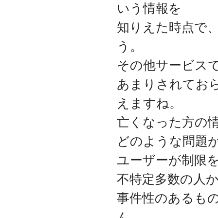
いう情報を
代表取締役 森田のインタ
ビューが掲載されました
知りえた時点で
2019.8
「CTSストア」（Yahoo!
う。
ショッピング）
を開設し
ました
その他サービス
2018.2
成長企業の新たな刻みを
あまりされてお
伝えていくメディア
「Next Page」に、代表取
えますね。
締役 森田のインタビュー
が掲載されました
亡くなった方の
2018.1
どのような問題
空撮歴15年の有限会社Ｋ
ＥＬＥＫ様と、ドローン
を使用した撮影、測量、
ユーザーが制限
点検業務において業務提
携をいたしました。
不特定多数の人
2017.9
事件性のあるも
ドローン各種保守・業務
支援サービスを開始しま
ん。
した