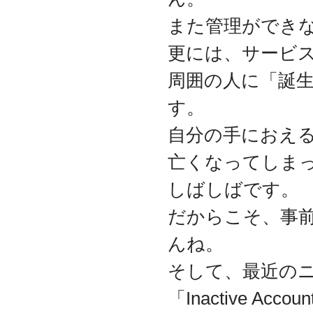
2017.3
また管理ができ
日本の中小企業を元気に
するためのサイト「オン
更には、サービ
リーストーリー」に、代
表取締役 森田のインタビ
周囲の人に「誕
ューが掲載されました
2016.8
す。
環境省「FunToShare」に
賛同・参加しました
自分の手におえ
2016.5
亡くなってしま
厚生労働省「イクメンプ
ロジェクト」に賛同・参
しばしばです。
加しました
2015.11
だからこそ、事
『IT・保守サポート豆知
識』ページを開設しまし
んね。
た
2014.09
そして、最近のニュ
ホームページをリニュー
アルしました
「Inactive Ac
2014.09