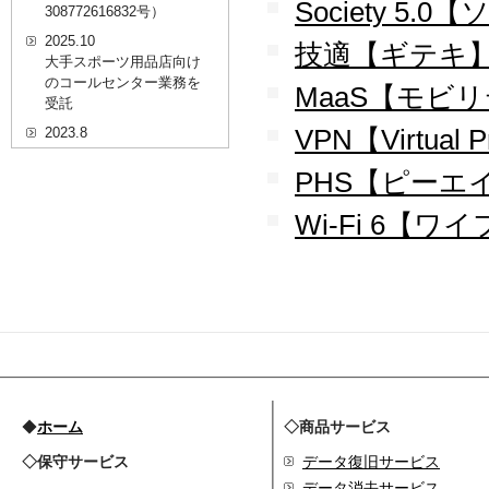
Society 5.
308772616832号）
2025.10
技適【ギテキ
大手スポーツ用品店向け
のコールセンター業務を
MaaS【モビ
受託
VPN【Virtual P
2023.8
20代を対象としたWEBセ
ミナーのプラットフォー
PHS【ピーエ
ム「ニイゼロ★ウェビナ
ー」に、代表取締役 森田
Wi-Fi 6【ワ
の対談動画が掲載されま
した
2022.9
全国クリニック向け自動
精算機およびPOSシステ
ムのコールセンター業務
を受託
2022.2
経営者・決済者限定メデ
◆
ホーム
◇商品サービス
ィア「Professional
◇保守サービス
Online（プロフェッショ
データ復旧サービス
ナルオンライン）」に、
データ消去サービス