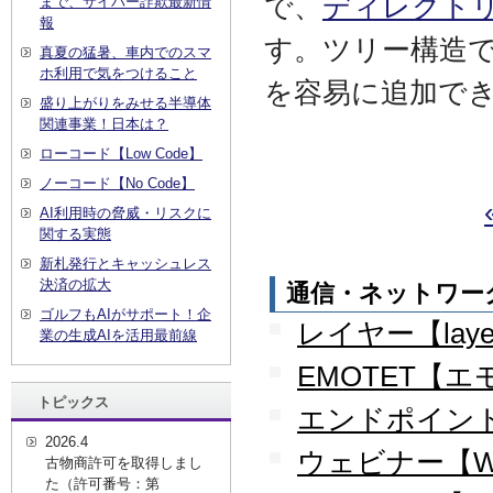
で、
ディレクト
まで、サイバー詐欺最新情
報
す。ツリー構造
真夏の猛暑、車内でのスマ
ホ利用で気をつけること
を容易に追加で
盛り上がりをみせる半導体
関連事業！日本は？
ローコード【Low Code】
ノーコード【No Code】
AI利用時の脅威・リスクに
関する実態
新札発行とキャッシュレス
決済の拡大
通信・ネットワー
ゴルフもAIがサポート！企
レイヤー【laye
業の生成AIを活用最前線
EMOTET【
トピックス
エンドポイント【
2026.4
ウェビナー【We
古物商許可を取得しまし
た（許可番号：第