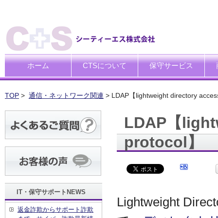
ホーム
CTSについて
保守サービス
ごあいさつ
企業理念
一般中小企業向けITサポー
SI企業向けアウトソーシン
トータルサポートソリュー
ハードウエア修理代行サー
デ
デ
買
運
廃
シ
キ
TOP
>
通信・ネットワーク関連
> LDAP【lightweight directory acces
LDAP【lightw
protocol】
IT・保守サポートNEWS
Lightweight Di
返金詐欺からサポート詐欺