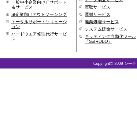
一般中小企業向けITサポート
代表取締役 森田のインタ
＆サービス
買取サービス
ビューが掲載されました
SI企業向けアウトソーシング
運搬サービス
2019.8
トータルサポートソリューシ
廃棄処理サービス
「CTSストア」（Yahoo!
ョン
システム延命サービス
ショッピング）
を開設し
ハードウエア修理代行サービ
ました
キッティング自動化ツール
ス
「SetROBO」
2018.2
成長企業の新たな刻みを
伝えていくメディア
「Next Page」に、代表取
Copyright© 2009 シー
締役 森田のインタビュー
が掲載されました
2018.1
空撮歴15年の有限会社Ｋ
ＥＬＥＫ様と、ドローン
を使用した撮影、測量、
点検業務において業務提
携をいたしました。
2017.9
ドローン各種保守・業務
支援サービスを開始しま
した