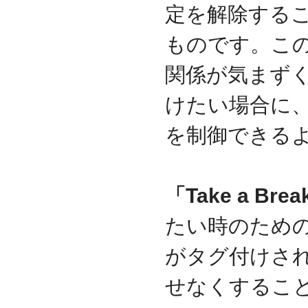
定を解除するこ
2017.3
日本の中小企業を元気に
ものです。こ
するためのサイト「オン
リーストーリー」に、代
表取締役 森田のインタビ
関係が気まず
ューが掲載されました
けたい場合に
2016.8
環境省「FunToShare」に
賛同・参加しました
を制御できる
2016.5
厚生労働省「イクメンプ
ロジェクト」に賛同・参
加しました
「Take a Bre
2015.11
『IT・保守サポート豆知
たい時のため
識』ページを開設しまし
た
がタグ付けさ
2014.09
ホームページをリニュー
せなくするこ
アルしました
2014.09