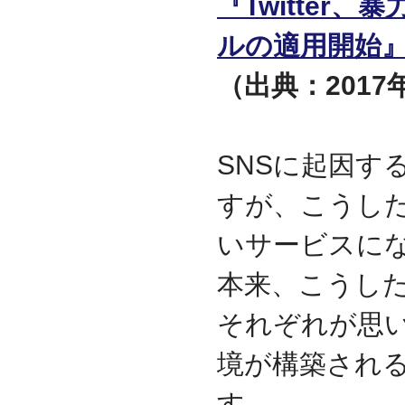
『Twitte
ルの適用開始
（出典：2017年
SNSに起因す
すが、こうし
いサービスに
本来、こうし
それぞれが思
境が構築され
す。