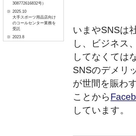
308772616832号）
2025.10
大手スポーツ用品店向け
のコールセンター業務を
いまやSNSは
受託
2023.8
し、ビジネス
20代を対象としたWEBセ
ミナーのプラットフォー
してなくては
ム「ニイゼロ★ウェビナ
ー」に、代表取締役 森田
の対談動画が掲載されま
SNSのデメリ
した
2022.9
が世間を賑わ
全国クリニック向け自動
精算機およびPOSシステ
ことから
Faceb
ムのコールセンター業務
を受託
しています。
2022.2
経営者・決済者限定メデ
ィア「Professional
Online（プロフェッショ
ナルオンライン）」に、