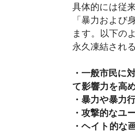
守を受託
具体的には従
2010.04
ロジテック株式会社が運
「暴力および
営する『データ復旧サー
ビス』のサービスパート
ます。以下の
ナーとなりました
2010.03
永久凍結され
大手ハードウェアメーカ
ーのＰＯＳコールセンタ
ー業務を受託
2010.02
・一般市民に
全国寿司チェーン店のタ
ッチパネルＰＣ設置業務
を受託
て影響力を高
2010.01
デジタルビジネス協同組
・暴力や暴力
合、システムサポート委
員会の委員長に就任
・攻撃的なユ
2009.12
デジタルビジネス協同組
・ヘイト的な
合に加盟
八王子商工会議所に加盟