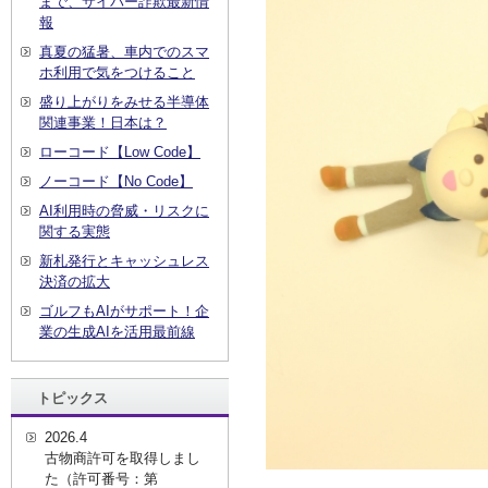
まで、サイバー詐欺最新情
報
真夏の猛暑、車内でのスマ
ホ利用で気をつけること
盛り上がりをみせる半導体
関連事業！日本は？
ローコード【Low Code】
ノーコード【No Code】
AI利用時の脅威・リスクに
関する実態
新札発行とキャッシュレス
決済の拡大
ゴルフもAIがサポート！企
業の生成AIを活用最前線
トピックス
2026.4
古物商許可を取得しまし
た（許可番号：第