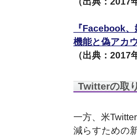
（出典：2017年
迎えました
2012.07
東京都千代田区神田に営
業所を移転
『Facebo
2011.06
facebookページ『ITサポ
機能と偽アカ
ート＆サービス情報局』
を開設
（出典：2017年
2011.03
次世代型顧客獲得ツール
『Navigator』の販売代理
店となりました
アプライアンスサーバー
Twitterの
の２４時間３６５日オン
サイト保守を受託
2010.09
東京都中央区築地に営業
所を開設
一方、米Twi
2010.05
ＮＡＳシステムの２４時
減らすための
間３６５日オンサイト保