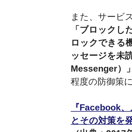
資本金を1000万円に増資
2014.03
また、サービ
『お客様の声』ページの
掲載を始めました
「ブロックし
2013.06
『IT・保守サポート用語
ロックできる
集』ページをリニューア
ルしました
ッセージを未読
2013.04
『キッティング自動化ツ
Messenger）
ール「SetROBO」』の販
売代理店となりました
程度の防御策
2013.03
『システム延命サービ
ス』の販売代理店となり
ました
『Facebo
2012.12
採用情報の掲載を始めま
した
とその対策を
2012.09
おかげさまで創立3周年を