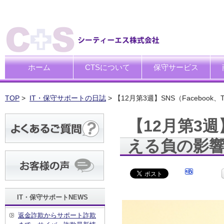
ホーム
CTSについて
保守サービス
ごあいさつ
企業理念
一般中小企業向けITサポー
SI企業向けアウトソーシン
トータルサポートソリュー
ハードウエア修理代行サー
デ
デ
買
運
廃
シ
キ
TOP
>
IT・保守サポートの日誌
> 【12月第3週】SNS（Facebook
【12月第3週】
える負の影
IT・保守サポートNEWS
返金詐欺からサポート詐欺