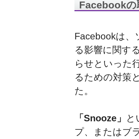
Faceboo
代表取締役 森田のインタ
ビューが掲載されました
2019.8
「CTSストア」（Yahoo!
ショッピング）
を開設し
Faceboo
ました
2018.2
る影響に関す
成長企業の新たな刻みを
伝えていくメディア
らせといった
「Next Page」に、代表取
締役 森田のインタビュー
が掲載されました
るための対策
2018.1
空撮歴15年の有限会社Ｋ
た。
ＥＬＥＫ様と、ドローン
を使用した撮影、測量、
点検業務において業務提
携をいたしました。
「Snooze」
と
2017.9
ドローン各種保守・業務
プ、またはブ
支援サービスを開始しま
した