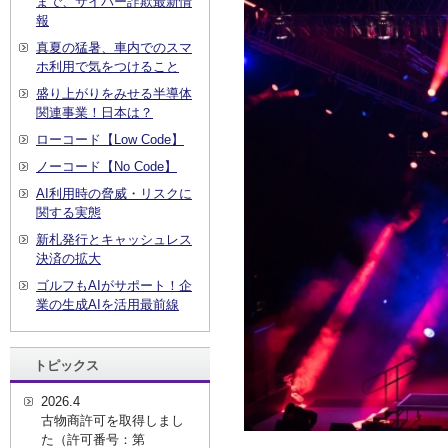
まで、サイバー詐欺最新情
報
真夏の猛暑、車内でのスマ
ホ利用で気をつけること
盛り上がりをみせる半導体
関連事業！日本は？
ローコード【Low Code】
ノーコード【No Code】
AI利用時の脅威・リスクに
関する実態
新札発行とキャッシュレス
決済の拡大
ゴルフもAIがサポート！企
業の生成AIを活用最前線
トピックス
2026.4
古物商許可を取得しまし
た（許可番号：第