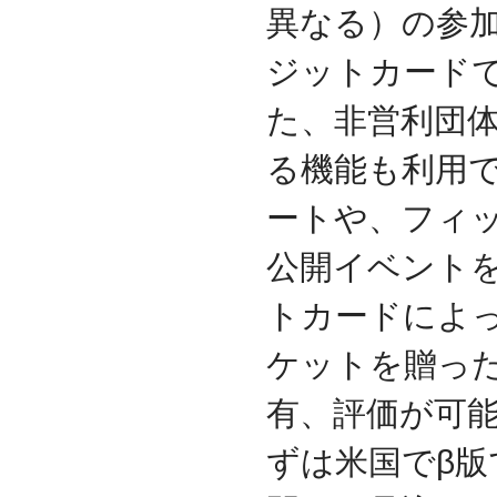
異なる）の参加
2017.3
日本の中小企業を元気に
ジットカード
するためのサイト「オン
リーストーリー」に、代
表取締役 森田のインタビ
た、非営利団
ューが掲載されました
る機能も利用
2016.8
環境省「FunToShare」に
賛同・参加しました
ートや、フィ
2016.5
厚生労働省「イクメンプ
公開イベントを
ロジェクト」に賛同・参
加しました
トカードによ
2015.11
『IT・保守サポート豆知
ケットを贈っ
識』ページを開設しまし
た
有、評価が可能
2014.09
ホームページをリニュー
ずは米国でβ版
アルしました
2014.09