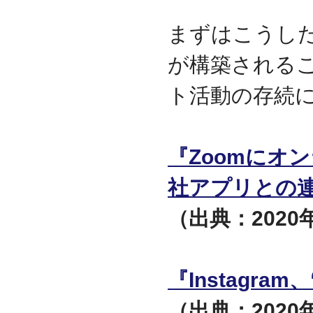
迎えました
2012.07
まずはこうし
東京都千代田区神田に営
業所を移転
が構築される
2011.06
facebookページ『ITサポ
ト活動の存続
ート＆サービス情報局』
を開設
2011.03
次世代型顧客獲得ツール
『Zoomにオ
『Navigator』の販売代理
店となりました
社アプリとの
アプライアンスサーバー
の２４時間３６５日オン
サイト保守を受託
（出典：2020年
2010.09
東京都中央区築地に営業
所を開設
『Instagr
2010.05
ＮＡＳシステムの２４時
間３６５日オンサイト保
（出典：2020年