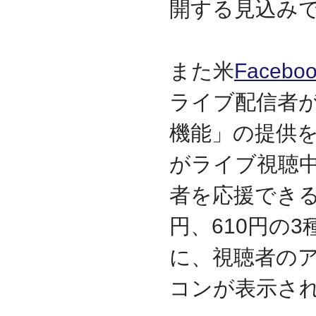
開する見込み
資本金を1000万円に増資
2014.03
『お客様の声』ページの
掲載を始めました
また米
Facebo
2013.06
『IT・保守サポート用語
ライブ配信者
集』ページをリニューア
ルしました
機能」の提供
2013.04
『キッティング自動化ツ
がライブ視聴
ール「SetROBO」』の販
売代理店となりました
者を応援できる
2013.03
『システム延命サービ
ス』の販売代理店となり
円、610円の
ました
に、視聴者の
2012.12
採用情報の掲載を始めま
した
コンが表示さ
2012.09
おかげさまで創立3周年を