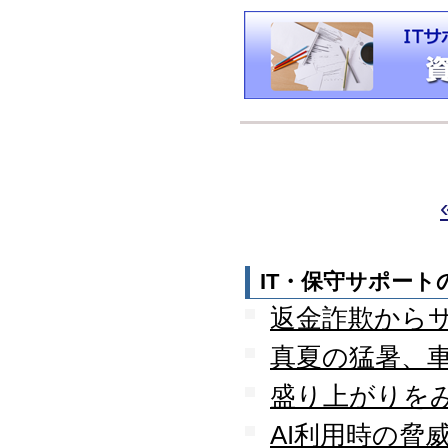
IT・保守サポー
返金詐欺から
真夏の猛暑、
盛り上がりを
AI利用時の脅