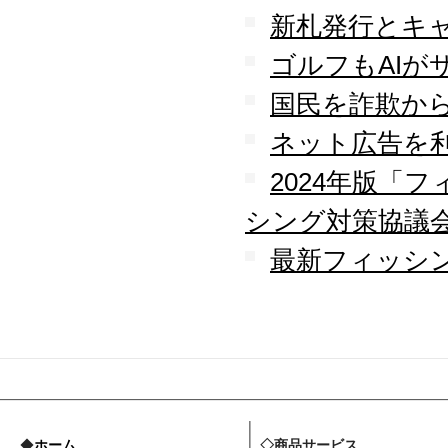
新札発行とキ
ゴルフもAIが
国民を詐欺か
ネット広告を
2024年版「
シング対策協議
最新フィッシン
◆
ホーム
◇商品サービス