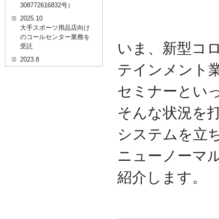
308772616832号）
2025.10
大手スポーツ用品店向け
のコールセンター業務を
いま、新型コ
受託
2023.8
テインメント
20代を対象としたWEBセ
ミナーのプラットフォー
セミナーとい
ム「ニイゼロ★ウェビナ
ー」に、代表取締役 森田
の対談動画が掲載されま
そんな状況を
した
2022.9
システムを立
全国クリニック向け自動
精算機およびPOSシステ
ニューノーマ
ムのコールセンター業務
を受託
紹介します。
2022.2
経営者・決済者限定メデ
ィア「Professional
Online（プロフェッショ
ナルオンライン）」に、