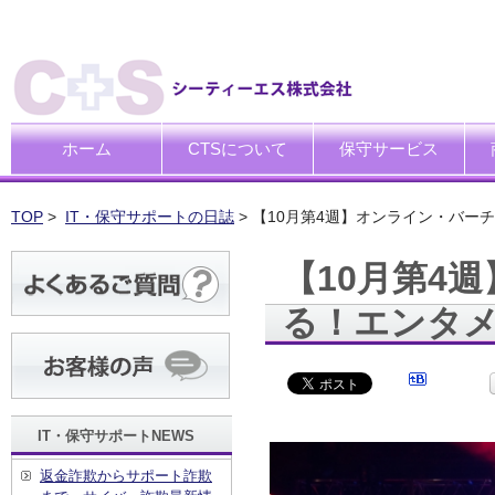
ホーム
CTSについて
保守サービス
ごあいさつ
企業理念
一般中小企業向けITサポー
SI企業向けアウトソーシン
トータルサポートソリュー
ハードウエア修理代行サー
デ
デ
買
運
廃
シ
キ
TOP
>
IT・保守サポートの日誌
> 【10月第4週】オンライン・バ
【10月第4
る！エンタ
IT・保守サポートNEWS
返金詐欺からサポート詐欺