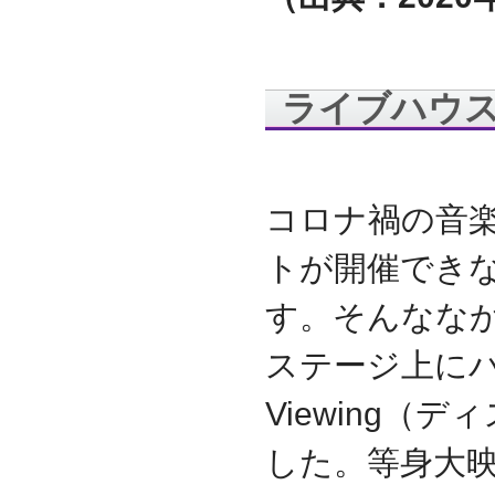
守を受託
2010.04
ロジテック株式会社が運
営する『データ復旧サー
ビス』のサービスパート
ライブハウ
ナーとなりました
2010.03
大手ハードウェアメーカ
ーのＰＯＳコールセンタ
コロナ禍の音
ー業務を受託
2010.02
トが開催でき
全国寿司チェーン店のタ
ッチパネルＰＣ設置業務
を受託
す。そんなな
2010.01
デジタルビジネス協同組
ステージ上にバー
合、システムサポート委
員会の委員長に就任
Viewing
2009.12
デジタルビジネス協同組
した。等身大
合に加盟
八王子商工会議所に加盟