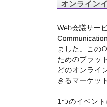
オンライン
代表取締役 森田のインタ
ビューが掲載されました
2019.8
「CTSストア」（Yahoo!
ショッピング）
を開設し
Web会議サービ
ました
2018.2
Communica
成長企業の新たな刻みを
伝えていくメディア
ました。このO
「Next Page」に、代表取
締役 森田のインタビュー
が掲載されました
ためのプラッ
2018.1
空撮歴15年の有限会社Ｋ
どのオンライ
ＥＬＥＫ様と、ドローン
を使用した撮影、測量、
きるマーケッ
点検業務において業務提
携をいたしました。
2017.9
ドローン各種保守・業務
1つのイベント
支援サービスを開始しま
した