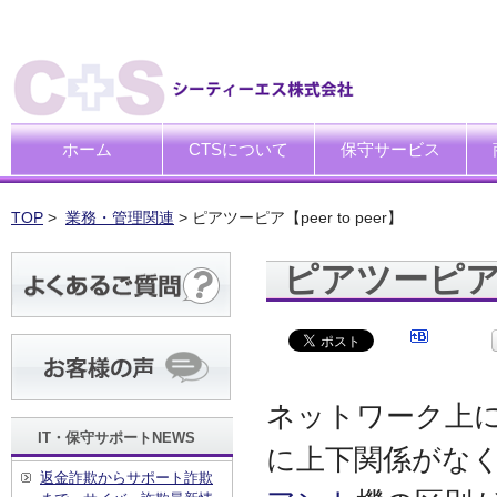
ホーム
CTSについて
保守サービス
ごあいさつ
企業理念
一般中小企業向けITサポー
SI企業向けアウトソーシン
トータルサポートソリュー
ハードウエア修理代行サー
デ
デ
買
運
廃
シ
キ
TOP
>
業務・管理関連
> ピアツーピア【peer to peer】
ピアツーピア【p
ネットワーク上
IT・保守サポートNEWS
に上下関係がな
返金詐欺からサポート詐欺