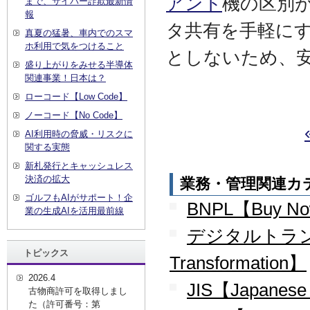
アント
機の区別
まで、サイバー詐欺最新情
報
タ共有を手軽に
真夏の猛暑、車内でのスマ
ホ利用で気をつけること
としないため、
盛り上がりをみせる半導体
関連事業！日本は？
ローコード【Low Code】
ノーコード【No Code】
AI利用時の脅威・リスクに
関する実態
新札発行とキャッシュレス
決済の拡大
業務・管理関連カ
ゴルフもAIがサポート！企
BNPL【Buy Now
業の生成AIを活用最前線
デジタルトランス
トピックス
Transformation】
2026.4
JIS【Japanese 
古物商許可を取得しまし
た（許可番号：第