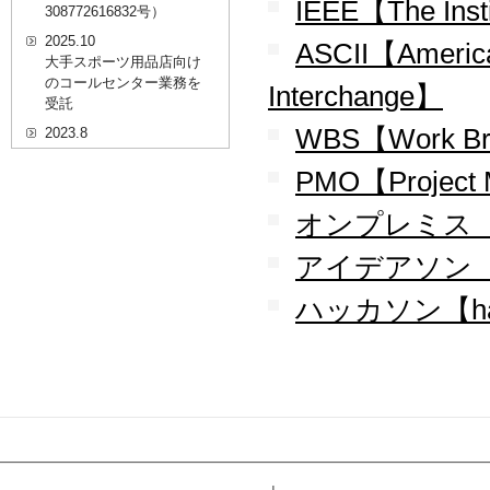
IEEE【The Instit
308772616832号）
2025.10
ASCII【American
大手スポーツ用品店向け
のコールセンター業務を
Interchange】
受託
WBS【Work Bre
2023.8
20代を対象としたWEBセ
PMO【Project 
ミナーのプラットフォー
ム「ニイゼロ★ウェビナ
ー」に、代表取締役 森田
オンプレミス【on
の対談動画が掲載されま
した
アイデアソン【id
2022.9
ハッカソン【hac
全国クリニック向け自動
精算機およびPOSシステ
ムのコールセンター業務
を受託
2022.2
経営者・決済者限定メデ
ィア「Professional
Online（プロフェッショ
ナルオンライン）」に、