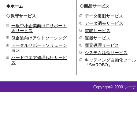
代表取締役 森田のインタ
◆
ホーム
◇商品サービス
ビューが掲載されました
◇保守サービス
データ復旧サービス
2019.8
データ消去サービス
「CTSストア」（Yahoo!
一般中小企業向けITサポート
ショッピング）
を開設し
＆サービス
買取サービス
ました
SI企業向けアウトソーシング
運搬サービス
2018.2
トータルサポートソリューシ
廃棄処理サービス
成長企業の新たな刻みを
ョン
システム延命サービス
伝えていくメディア
ハードウエア修理代行サービ
キッティング自動化ツール
「Next Page」に、代表取
ス
「SetROBO」
締役 森田のインタビュー
が掲載されました
2018.1
空撮歴15年の有限会社Ｋ
Copyright© 2009 シー
ＥＬＥＫ様と、ドローン
を使用した撮影、測量、
点検業務において業務提
携をいたしました。
2017.9
ドローン各種保守・業務
支援サービスを開始しま
した